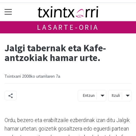
LASARTE-ORIA
Jalgi tabernak eta Kafe-
antzokiak hamar urte.
Txintxarri
2008ko urtarrilaren 7a
Entzun
Itzuli
Ordu, bezero eta erabiltzaile ezberdinak izan ditu Jalgik
hamar urtetan; goizetik gosaltzera edo eguerdi partean