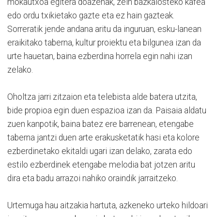
mokautxoa egitera doazenak, zein bazkalosteko kafea
edo ordu txikietako gazte eta ez hain gazteak.
Sorreratik jende andana aritu da inguruan, esku-lanean
eraikitako taberna, kultur proiektu eta bilgunea izan da
urte hauetan, baina ezberdina horrela egin nahi izan
zelako.
Oholtza jarri zitzaion eta telebista alde batera utzita,
bide propioa egin duen espazioa izan da. Paisaia aldatu
zuen kanpotik, baina batez ere barrenean, etengabe
taberna jantzi duen arte erakusketatik hasi eta kolore
ezberdinetako ekitaldi ugari izan delako, zarata edo
estilo ezberdinek etengabe melodia bat jotzen aritu
dira eta badu arrazoi nahiko oraindik jarraitzeko.
Urtemuga hau aitzakia hartuta, azkeneko urteko hildoari