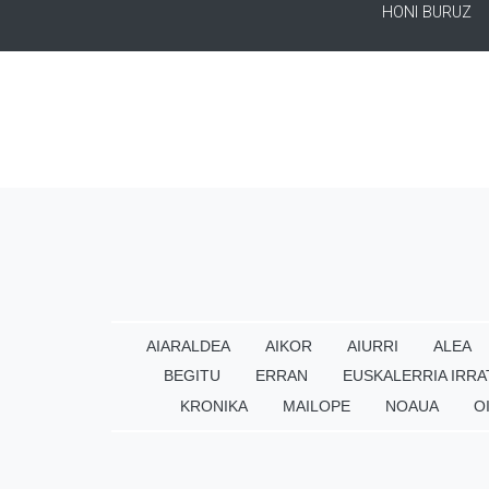
HONI BURUZ
AIARALDEA
AIKOR
AIURRI
ALEA
BEGITU
ERRAN
EUSKALERRIA IRRA
KRONIKA
MAILOPE
NOAUA
O