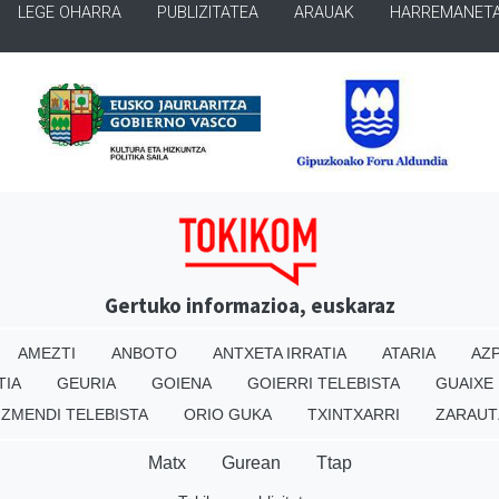
LEGE OHARRA
PUBLIZITATEA
ARAUAK
HARREMANET
Gertuko informazioa, euskaraz
AMEZTI
ANBOTO
ANTXETA IRRATIA
ATARIA
AZP
TIA
GEURIA
GOIENA
GOIERRI TELEBISTA
GUAIXE
IZMENDI TELEBISTA
ORIO GUKA
TXINTXARRI
ZARAUT
Matx
Gurean
Ttap