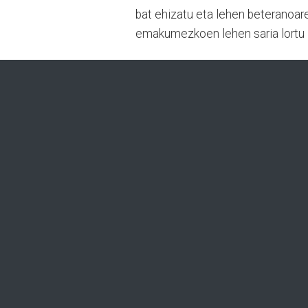
bat ehizatu eta lehen beteranoaren
emakumezkoen lehen saria lortu 