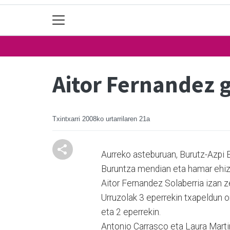
Aitor Fernandez g
Txintxarri
2008ko urtarrilaren 21a
Aurreko asteburuan, Burutz-Azpi E
Buruntza mendian eta hamar ehizta
Aitor Fernandez Solaberria izan ze
Urruzolak 3 eperrekin txapeldun o
eta 2 eperrekin.
Antonio Carrasco eta Laura Martin,