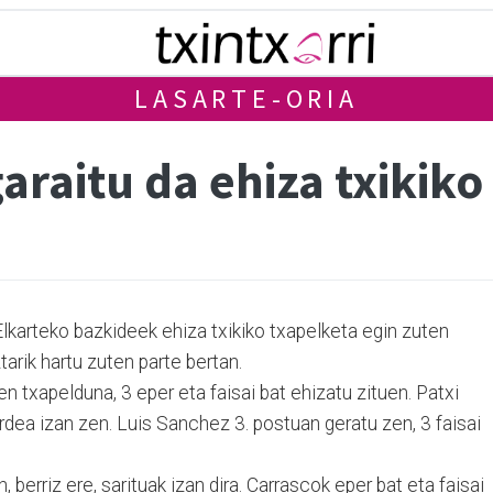
LASARTE-ORIA
araitu da ehiza txikik
lkarteko bazkideek ehiza txikiko txapelketa egin zuten
rik hartu zuten parte bertan.
n txapelduna, 3 eper eta faisai bat ehizatu zituen. Patxi
rdea izan zen. Luis Sanchez 3. postuan geratu zen, 3 faisai
 berriz ere, sarituak izan dira. Carrascok eper bat eta faisai