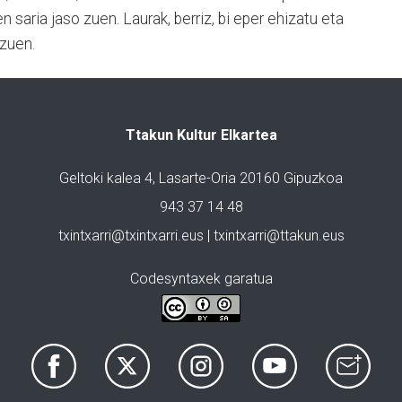
 saria jaso zuen. Laurak, berriz, bi eper ehizatu eta
zuen.
Ttakun Kultur Elkartea
Geltoki kalea 4, Lasarte-Oria 20160 Gipuzkoa
943 37 14 48
txintxarri@txintxarri.eus | txintxarri@ttakun.eus
Codesyntaxek garatua