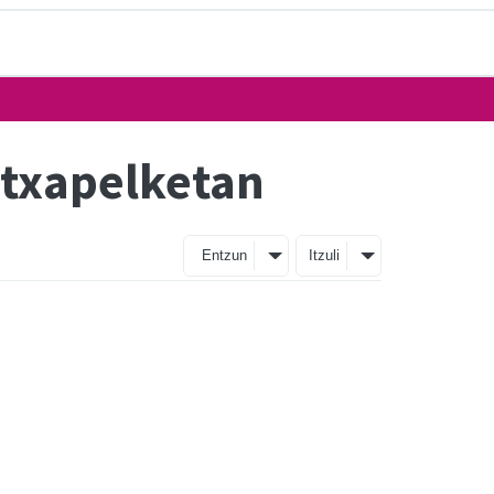
o txapelketan
Entzun
Itzuli