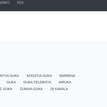
ARAKO
RSS
EITIA GUKA
AZKOITIA GUKA
BARRENA
GUKA
GUKA TELEBISTA
HIRUKA
Z GUKA
ZUMAIA GUKA
28 KANALA