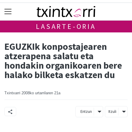
LASARTE-ORIA
EGUZKIk konpostajearen
atzerapena salatu eta
hondakin organikoaren bere
halako bilketa eskatzen du
Txintxarri
2008ko urtarrilaren 21a
Entzun
Itzuli