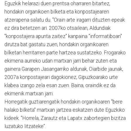
Eguzkik helarazi duen prentsa oharraren bitartez,
hondakin organikoen bilketa eta konpostajearen
atzerapena salatu du. "Orain arte iragarri dituzten epeak
ez dira betetzen ari. 2007ko otsailean, Aldundiak
"konpostajera apunta zaitez" kanpaina "informatiboan"
dirutza bat gastatu zuen, hondakin organikoaren
bilketan herritarren parte hartzea sustatzeko. Frogarako
ekimena aurreko udan martxan jarri behar zuten eta
gainera Garapen Jasangarriko aldunak, Oiarbide jaunak,
2007a konpostajeari dagokionez, Gipuzkoarako urte
klabea izango zela esan zuen. Baina, oraindik ez da
ekimenik martxan jarri.
Horregatik guztiarengatik hondakin organikoaren "bere
halako bilketa" martxan jartzea eskatzen dute Eguzkiko
kideek. "Horrela, Zarautz eta Lapatx zabortegien bizitza
luzatuko litzateke”.