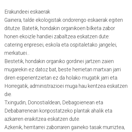
Erakundeei eskaerak
Gainera, talde ekologistak ondorengo eskaerak egiten
ditutze. Batetik, hondakin organikoen bilketa zabor
honen ekoizle handiei zabaltzea eskatzen dute:
catering enpresei, eskola eta ospitaletako jangelei,
merkatuei...
Bestetik, hondakin organiko gordinei jartzen zaien
mugarekin ez datoz bat, beste herrietan martxan jarri
diren esperientzietan ez da holako mugatik jarri eta.
Horregatik, administrazioei muga hau kentzea eskatzen
die.
Txingudin, Donostialdean, Debagoienean eta
Debabarrenean konpostatzeko plantak ahalik eta
azkarren eraikitzea eskatzen dute.
Azkenik, herritarrei zaborraren gaineko tasak murriztea,