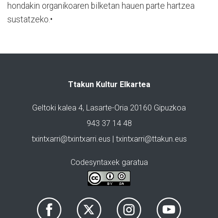
hondakin organikoaren bilketan hauen parte hartzea
sustatzeko.•
Ttakun Kultur Elkartea
Geltoki kalea 4, Lasarte-Oria 20160 Gipuzkoa
943 37 14 48
txintxarri@txintxarri.eus | txintxarri@ttakun.eus
Codesyntaxek garatua