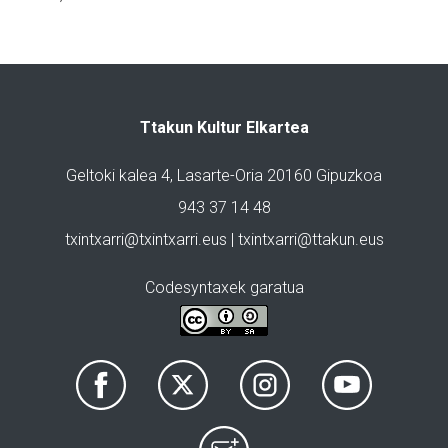
Ttakun Kultur Elkartea
Geltoki kalea 4, Lasarte-Oria 20160 Gipuzkoa
943 37 14 48
txintxarri@txintxarri.eus | txintxarri@ttakun.eus
Codesyntaxek garatua