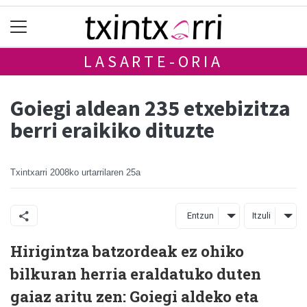
LASARTE-ORIA
Goiegi aldean 235 etxebizitza
berri eraikiko dituzte
Txintxarri
2008ko urtarrilaren 25a
Entzun
Itzuli
Hirigintza batzordeak ez ohiko
bilkuran herria eraldatuko duten
gaiaz aritu zen: Goiegi aldeko eta