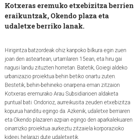
Kotxeras eremuko etxebizitza berrien
eraikuntzak, Okendo plaza eta
udaletxe berriko lanak.
Hirigintza batzordeak ohiz kanpoko bilkura egin zuen
joan den asteartean, urtarrilaren 15ean, eta hiru gai
nagusi landu zituzten horretan. Batetik, Goiegi aldeko
urbanizazio proiektua behin betiko onartu zuten.
Bestetik, behin-behineko onarpena eman zitzaion
Kotxeras eremurako Arau Subsidiarioen aldaketa
puntual bati. Ondorioz, aurreikusita zeuden etxebizitza
kopurua handitu egingo da. Azkenik, udaletxe berriaren
eta Okendo plazaren azpian egingo den aparkalekuaren
oinarrizko proiektua aurkeztu zitzaiela korporazioko
kideei, helarazi dute udaletxetik.