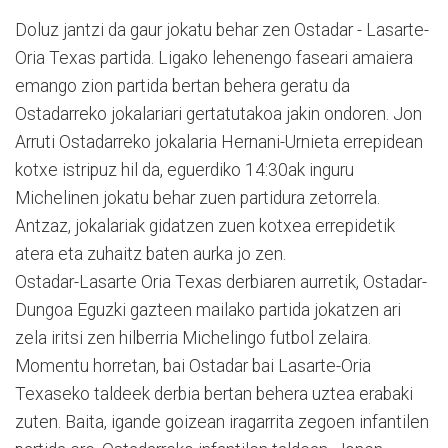
Doluz jantzi da gaur jokatu behar zen Ostadar - Lasarte-
Oria Texas partida. Ligako lehenengo faseari amaiera
emango zion partida bertan behera geratu da
Ostadarreko jokalariari gertatutakoa jakin ondoren. Jon
Arruti Ostadarreko jokalaria Hernani-Urnieta errepidean
kotxe istripuz hil da, eguerdiko 14:30ak inguru
Michelinen jokatu behar zuen partidura zetorrela.
Antzaz, jokalariak gidatzen zuen kotxea errepidetik
atera eta zuhaitz baten aurka jo zen.
Ostadar-Lasarte Oria Texas derbiaren aurretik, Ostadar-
Dungoa Eguzki gazteen mailako partida jokatzen ari
zela iritsi zen hilberria Michelingo futbol zelaira.
Momentu horretan, bai Ostadar bai Lasarte-Oria
Texaseko taldeek derbia bertan behera uztea erabaki
zuten. Baita, igande goizean iragarrita zegoen infantilen