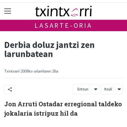
LASARTE-ORIA
Derbia doluz jantzi zen
larunbatean
Txintxarri
2008ko urtarrilaren 26a
Entzun
Itzuli
Jon Arruti Ostadar erregional taldeko
jokalaria istripuz hil da