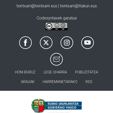
txintxarri@txintxarri.eus | txintxarri@ttakun.eus
Codesyntaxek garatua
HONI BURUZ
LEGE OHARRA
PUBLIZITATEA
ARAUAK
HARREMANETARAKO
RSS