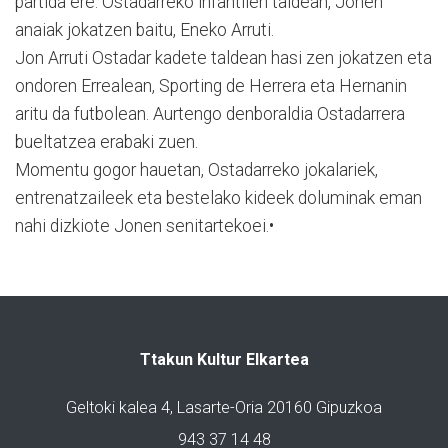
partida ere. Ostadarreko infantilen taldean, Jonen
anaiak jokatzen baitu, Eneko Arruti.
Jon Arruti Ostadar kadete taldean hasi zen jokatzen eta
ondoren Errealean, Sporting de Herrera eta Hernanin
aritu da futbolean. Aurtengo denboraldia Ostadarrera
bueltatzea erabaki zuen.
Momentu gogor hauetan, Ostadarreko jokalariek,
entrenatzaileek eta bestelako kideek doluminak eman
nahi dizkiote Jonen senitartekoei.•
Ttakun Kultur Elkartea
Geltoki kalea 4, Lasarte-Oria 20160 Gipuzkoa
943 37 14 48