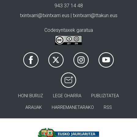
943 37 14 48
txintxarri@txintxarri.eus | txintxarri@ttakun.eus
Codesyntaxek garatua
HONI BURUZ
LEGE OHARRA
PUBLIZITATEA
ARAUAK
HARREMANETARAKO
RSS