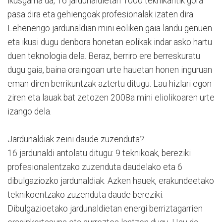
ikusgarria da, 16 jardunaldietan 1000 teknikaritik gora
pasa dira eta gehiengoak profesionalak izaten dira.
Lehenengo jardunaldian mini eoliken gaia landu genuen
eta ikusi dugu denbora honetan eolikak indar asko hartu
duen teknologia dela. Beraz, berriro ere berreskuratu
dugu gaia, baina oraingoan urte hauetan honen inguruan
eman diren berrikuntzak aztertu ditugu. Lau hizlari egon
ziren eta lauak bat zetozen 2008a mini eliolikoaren urte
izango dela.
Jardunaldiak zeini daude zuzenduta?
16 jardunaldi antolatu ditugu: 9 teknikoak, bereziki
profesionalentzako zuzenduta daudelako eta 6
dibulgaziozko jardunaldiak. Azken hauek, erakundeetako
teknikoentzako zuzenduta daude bereziki.
Dibulgazioetako jardunaldietan energi berriztagarrien