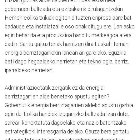
Hizlari guztiak ados dauden ezin bestekoa dela
gobernuen bultzada eta ez bakarrik dirulaguntzekin.
Hemen eolika txikiak egiten dituzten enpresa pare bat
badaude eta instalatzaile oso onak ditugu ere. Lan asko
egin behar da eta produkzioa handitu merkeagoa atera
dadin. Saritu gaituztenak harritzen dira Euskal Herrian
energia berriztagarriekin lanean ari garelako. Eguzkia
beti dago hegoaldeko herrietan eta teknologia, berriz,
iparraldeko herrietan.
Administrazioetatik zergatik ez da energia
berriztagarrien alde benetako apustu egiten?
Gobernutik energia berriztagarrien aldeko apustu garbia
egin du. Eolika handiek izugarrizko bultzada izan dute,
sareari konektatuta dagoelako eta nazio batentzako
estrategikoki interesgarria delako. Gauza bera gertatu