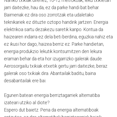
Nahiko txikiak direnez, 10-12 metrokoak, leku txikietan
jarri daitezke, hau da, ez da parke handi bat behar.
Baimenak ez dira oso zorrotzak eta udaletako
teknikariek ez dituzte oztopo handirik jartzen. Energia
elektrikoa sartu dezakezu saretik kanpo. Kontua da
haizearen indarra ez dela beti berdina, eguzkia nahiz eta
ez ikusi hor dago, haizea berriz ez. Parke handietan,
energia produkzio lekutik kontsumitzen den lekura
eraman behar da eta hor izugarrizko galerak daude.
Aerosorgailu txikiak etxetik gertu jarri daitezke, beraz
galerak oso txikiak dira. Abantailak baditu, baina
desabantailak ere bai.
Egunen batean energia berriztagarriek alternatiba
izateari utziko al diote?
Espero dut baietz. Pena da energia alternatiboak