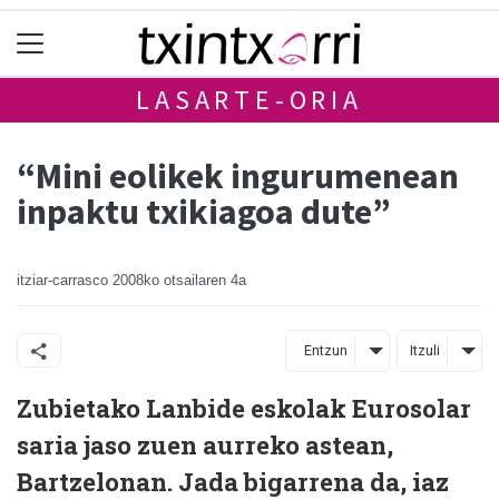
LASARTE-ORIA
“Mini eolikek ingurumenean
inpaktu txikiagoa dute”
itziar-carrasco
2008ko otsailaren 4a
Entzun
Itzuli
Zubietako Lanbide eskolak Eurosolar
saria jaso zuen aurreko astean,
Bartzelonan. Jada bigarrena da, iaz