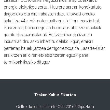
zitzaion fotovoltaikari -eguzki indarra aprobetxatuz
energia elektrikoa sortu-. Hau ere sareari konektatuta
dagoelako eta diru irabazten duzu kilowatt orduko
bakoitza 44 zentimotan saltzen da. Hor negozio bat
ikusi zuten, baina negozio horretatik at bezero txikiak
geratu dira, partikularrak. Bultzada handia izan du,
industrian diru asko inbertitu delako. Egun, eraikin
berrietan hauek jartzea derrigorrezkoa da. Lasarte-Orian
eraikitzen ari diren etxebizitzetan eguzki panel
termikoak ikusiko ditugu.•
Ttakun Kultur Elkartea
Geltoki kalea 4, Lasarte-Oria 20160 Gipuzkoa