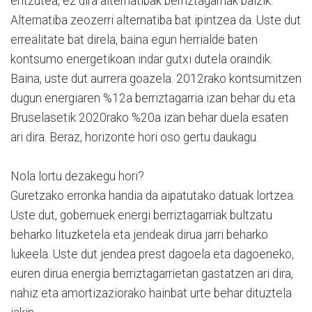
entzutea, ez dira alternatibak berriztagarriak baizik.
Alternatiba zeozerri alternatiba bat ipintzea da. Uste dut
errealitate bat direla, baina egun herrialde baten
kontsumo energetikoan indar gutxi dutela oraindik.
Baina, uste dut aurrera goazela. 2012rako kontsumitzen
dugun energiaren %12a berriztagarria izan behar du eta
Bruselasetik 2020rako %20a izan behar duela esaten
ari dira. Beraz, horizonte hori oso gertu daukagu.
Nola lortu dezakegu hori?
Guretzako erronka handia da aipatutako datuak lortzea.
Uste dut, gobernuek energi berriztagarriak bultzatu
beharko lituzketela eta jendeak dirua jarri beharko
lukeela. Uste dut jendea prest dagoela eta dagoeneko,
euren dirua energia berriztagarrietan gastatzen ari dira,
nahiz eta amortizaziorako hainbat urte behar dituztela