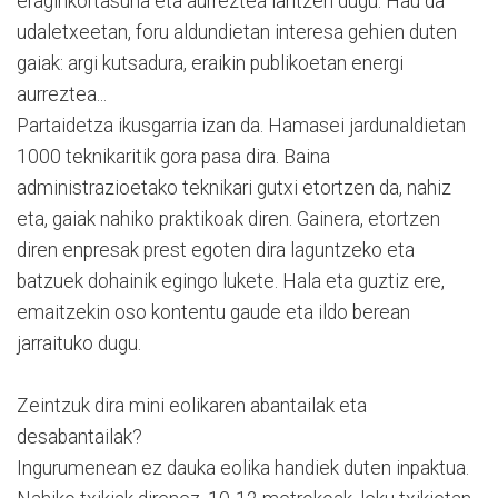
eraginkortasuna eta aurreztea lantzen dugu. Hau da
udaletxeetan, foru aldundietan interesa gehien duten
gaiak: argi kutsadura, eraikin publikoetan energi
aurreztea...
Partaidetza ikusgarria izan da. Hamasei jardunaldietan
1000 teknikaritik gora pasa dira. Baina
administrazioetako teknikari gutxi etortzen da, nahiz
eta, gaiak nahiko praktikoak diren. Gainera, etortzen
diren enpresak prest egoten dira laguntzeko eta
batzuek dohainik egingo lukete. Hala eta guztiz ere,
emaitzekin oso kontentu gaude eta ildo berean
jarraituko dugu.
Zeintzuk dira mini eolikaren abantailak eta
desabantailak?
Ingurumenean ez dauka eolika handiek duten inpaktua.