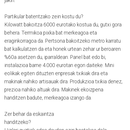
jakin.
Partikular batentzako zein kostu du?
Kilowatt bakoitza 6000 eurotako kostua du, gutxi gora
behera. Termikoa pixka bat merkeagoa eta
eraginkorragoa da. Pertsona bakoitzeko metro karratu
bat kalkulatzen da eta honek urtean zehar ur beroaren
%60a asetzen du, iparraldean. Panel bat edo bi,
instalazioa barne 4.000 eurotan egon daiteke. Mini
eolikak egiten dituzten enpresak txikiak dira eta
makinak nahiko artisauak dira. Produkzioa txikia denez,
prezioa nahiko altuak dira. Makinek ekoizpena
handitzen badute, merkeagoa izango da.
Zer behar da eskaintza
handitzeko?