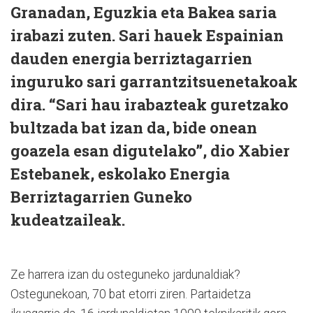
Granadan, Eguzkia eta Bakea saria
irabazi zuten. Sari hauek Espainian
dauden energia berriztagarrien
inguruko sari garrantzitsuenetakoak
dira. “Sari hau irabazteak guretzako
bultzada bat izan da, bide onean
goazela esan digutelako”, dio Xabier
Estebanek, eskolako Energia
Berriztagarrien Guneko
kudeatzaileak.
Ze harrera izan du osteguneko jardunaldiak?
Ostegunekoan, 70 bat etorri ziren. Partaidetza