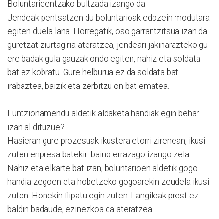
Boluntarioentzako bultzada izango da.
Jendeak pentsatzen du boluntarioak edozein modutara
egiten duela lana. Horregatik, oso garrantzitsua izan da
guretzat ziurtagiria ateratzea, jendeari jakinarazteko gu
ere badakigula gauzak ondo egiten, nahiz eta soldata
bat ez kobratu. Gure helburua ez da soldata bat
irabaztea, baizik eta zerbitzu on bat ematea.
Funtzionamendu aldetik aldaketa handiak egin behar
izan al dituzue?
Hasieran gure prozesuak ikustera etorri zirenean, ikusi
zuten enpresa batekin baino errazago izango zela.
Nahiz eta elkarte bat izan, boluntarioen aldetik gogo
handia zegoen eta hobetzeko gogoarekin zeudela ikusi
zuten. Honekin flipatu egin zuten. Langileak prest ez
baldin badaude, ezinezkoa da ateratzea.