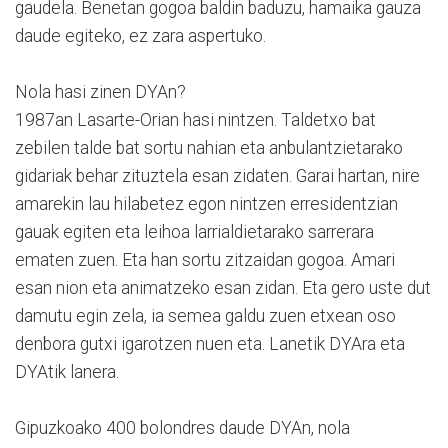
gaudela. Benetan gogoa baldin baduzu, hamaika gauza
daude egiteko, ez zara aspertuko.
Nola hasi zinen DYAn?
1987an Lasarte-Orian hasi nintzen. Taldetxo bat
zebilen talde bat sortu nahian eta anbulantzietarako
gidariak behar zituztela esan zidaten. Garai hartan, nire
amarekin lau hilabetez egon nintzen erresidentzian
gauak egiten eta leihoa larrialdietarako sarrerara
ematen zuen. Eta han sortu zitzaidan gogoa. Amari
esan nion eta animatzeko esan zidan. Eta gero uste dut
damutu egin zela, ia semea galdu zuen etxean oso
denbora gutxi igarotzen nuen eta. Lanetik DYAra eta
DYAtik lanera.
Gipuzkoako 400 bolondres daude DYAn, nola