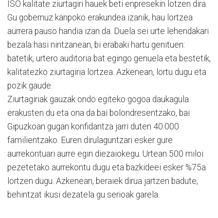
ISO kalitate ziurtagiri hauek beti enpresekin lotzen dira.
Gu gobernuz kanpoko erakundea izanik, hau lortzea
aurrera pauso handia izan da. Duela sei urte lehendakari
bezala hasi nintzanean, bi erabaki hartu genituen:
batetik, urtero auditoria bat egingo genuela eta bestetik,
kalitatezko ziurtagiria lortzea. Azkenean, lortu dugu eta
pozik gaude.
Ziurtagiriak gauzak ondo egiteko gogoa daukagula
erakusten du eta ona da bai bolondresentzako, bai
Gipuzkoan gugan konfidantza jarri duten 40.000
familientzako. Euren dirulaguntzari esker gure
aurrekontuari aurre egin diezaiokegu. Urtean 500 miloi
pezetetako aurrekontu dugu eta bazkideei esker %75a
lortzen dugu. Azkenean, beraiek dirua jartzen badute,
behintzat ikusi dezatela gu serioak garela.