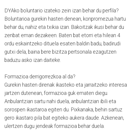
DYAko boluntario izateko zein izan behar du perfila?
Boluntarioa gurekin hasten denean, konpromezua hartu
behar du, nahiz eta txikia izan. Bakoitzak ikusi behar du
zenbat eman dezakeen. Baten bat etorri eta hilean 4
ordu eskaintzeko dituela esaten baldin badu, badirudi
gutxi dela, baina bere bizitza pertsonala ezagutzen
baduzu asko izan daiteke.
Formazioa derrigorrezkoa al da?
Gurekin hasten direnak ikasteko eta jarraitzeko interesa
jartzen dutenean, formazioa guk ematen diegu.
Anbulantzian sartu nahi duela, anbulantzian ibili eta
sorospen ikastaroa egiten du. Pixkanaka, behin sartuz
gero ikastaro pila bat egiteko aukera daude. Azkenean,
ulertzen dugu jendeak formazioa behar duela.