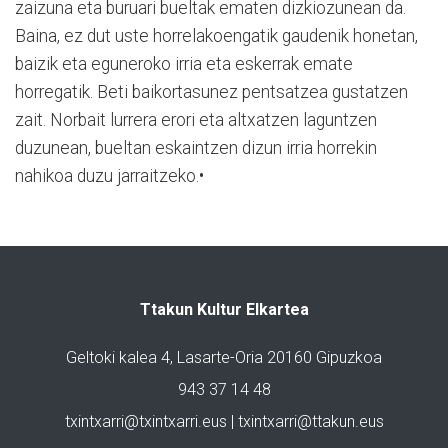
zaizuna eta buruari bueltak ematen dizkiozunean da.
Baina, ez dut uste horrelakoengatik gaudenik honetan,
baizik eta eguneroko irria eta eskerrak emate
horregatik. Beti baikortasunez pentsatzea gustatzen
zait. Norbait lurrera erori eta altxatzen laguntzen
duzunean, bueltan eskaintzen dizun irria horrekin
nahikoa duzu jarraitzeko.•
Ttakun Kultur Elkartea
Geltoki kalea 4, Lasarte-Oria 20160 Gipuzkoa
943 37 14 48
txintxarri@txintxarri.eus | txintxarri@ttakun.eus