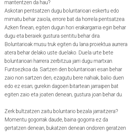
mantentzen da hau?
Askotan pentsatzen dugu boluntarioari eskertu edo
mimatu behar zaiola, errore bat da horrela pentsatzea.
Azken finean, egiten dugun hori erakargarria egin behar
dugu eta beraiek gustura sentitu behar dira.
Boluntarioak musu truk egiten du lana proiektua aurrera
atera behar delako uste duelako. Duela urte bete
boluntarioari harrera zerbitzua jarri dugu martxan.
Funtsezkoa da. Sartzen den boluntarioari esan behar
zaio non sartzen den, ezagutu bere nahiak, balio duen
edo ez esan; gurekin dagoen bitartean jarraipen bat
egiten zaio eta joaten denean, gustura joan behar du.
Zerk bultzatzen zaitu boluntario bezala jarraitzera?
Momentu gogorrak daude, baina gogorra ez da
gertatzen denean, bukatzen denean ondoren geratzen