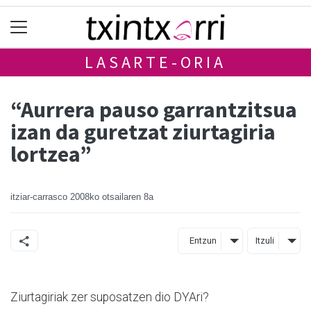
LASARTE-ORIA
“Aurrera pauso garrantzitsua
izan da guretzat ziurtagiria
lortzea”
itziar-carrasco
2008ko otsailaren 8a
Entzun
Itzuli
Ziurtagiriak zer suposatzen dio DYAri?