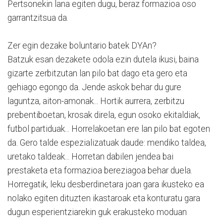
Pertsonekin lana egiten dugu, beraz formazioa oso
garrantzitsua da.
Zer egin dezake boluntario batek DYAn?
Batzuk esan dezakete odola ezin dutela ikusi, baina
gizarte zerbitzutan lan pilo bat dago eta gero eta
gehiago egongo da. Jende askok behar du gure
laguntza, aiton-amonak... Hortik aurrera, zerbitzu
prebentiboetan, krosak direla, egun osoko ekitaldiak,
futbol partiduak... Horrelakoetan ere lan pilo bat egoten
da. Gero talde espezializatuak daude: mendiko taldea,
uretako taldeak... Horretan dabilen jendea bai
prestaketa eta formazioa bereziagoa behar duela.
Horregatik, leku desberdinetara joan gara ikusteko ea
nolako egiten dituzten ikastaroak eta konturatu gara
dugun esperientziarekin guk erakusteko moduan