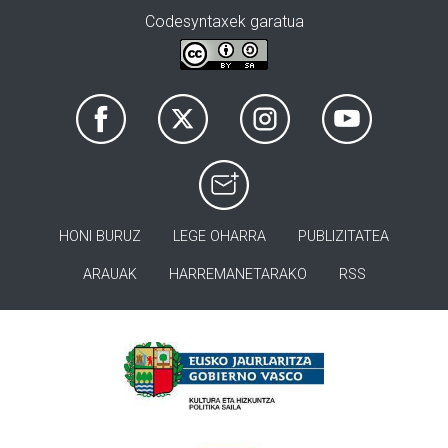
Codesyntaxek garatua
HONI BURUZ
LEGE OHARRA
PUBLIZITATEA
ARAUAK
HARREMANETARAKO
RSS