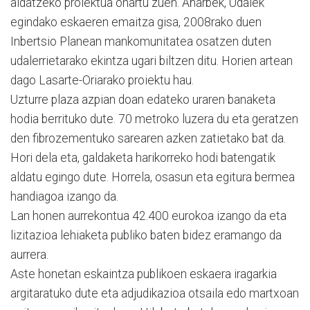
aldatzeko proiektua onartu zuen. Añarbek, Udalek
egindako eskaeren emaitza gisa, 2008rako duen
Inbertsio Planean mankomunitatea osatzen duten
udalerrietarako ekintza ugari biltzen ditu. Horien artean
dago Lasarte-Oriarako proiektu hau.
Uzturre plaza azpian doan edateko uraren banaketa
hodia berrituko dute. 70 metroko luzera du eta geratzen
den fibrozementuko sarearen azken zatietako bat da.
Hori dela eta, galdaketa harikorreko hodi batengatik
aldatu egingo dute. Horrela, osasun eta egitura bermea
handiagoa izango da.
Lan honen aurrekontua 42.400 eurokoa izango da eta
lizitazioa lehiaketa publiko baten bidez eramango da
aurrera.
Aste honetan eskaintza publikoen eskaera iragarkia
argitaratuko dute eta adjudikazioa otsaila edo martxoan