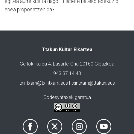
egitea aurreikusita dago. Hilabete bateko exekuzio
epea proposatzen da.•
Ttakun Kultur Elkartea
Geltoki kalea 4, Lasarte-Oria 20160 Gipuzkoa
943 37 14 48
txintxarri@txintxarri.eus | txintxarri@ttakun.eus
Codesyntaxek garatua