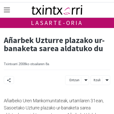
LASARTE-ORIA
Añarbek Uzturre plazako ur-
banaketa sarea aldatuko du
Txintxarri
2008ko otsailaren 8a
Entzun
Itzuli
Añarbeko Uren Mankomunitateak, urtarrilaren 31ean,
Sasoetako Uzturre plazako ur-banaketa sarea