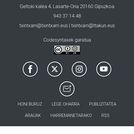
Geltoki kalea 4, Lasarte-Oria 20160 Gipuzkoa
943 37 14 48
txintxarri@txintxarri.eus | txintxarri@ttakun.eus
Codesyntaxek garatua
HONI BURUZ
LEGE OHARRA
PUBLIZITATEA
ARAUAK
HARREMANETARAKO
RSS