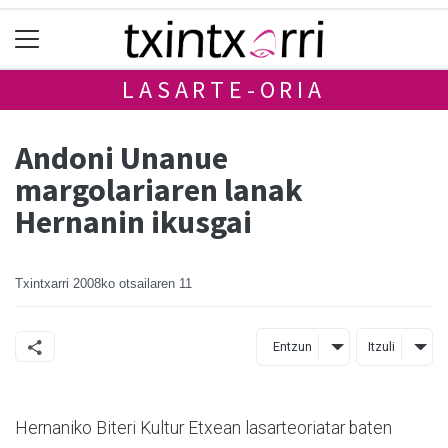
LASARTE-ORIA
Andoni Unanue
margolariaren lanak
Hernanin ikusgai
Txintxarri
2008ko otsailaren 11
Entzun
Itzuli
Hernaniko Biteri Kultur Etxean lasarteoriatar baten