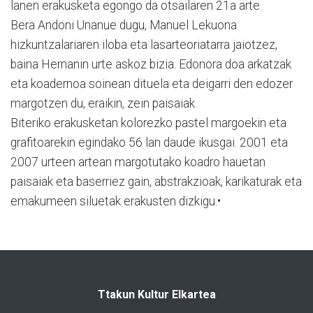
lanen erakusketa egongo da otsailaren 21a arte.
Bera Andoni Unanue dugu, Manuel Lekuona
hizkuntzalariaren iloba eta lasarteoriatarra jaiotzez,
baina Hernanin urte askoz bizia. Edonora doa arkatzak
eta koadernoa soinean dituela eta deigarri den edozer
margotzen du, eraikin, zein paisaiak.
Biteriko erakusketan kolorezko pastel margoekin eta
grafitoarekin egindako 56 lan daude ikusgai. 2001 eta
2007 urteen artean margotutako koadro hauetan
paisaiak eta baserriez gain, abstrakzioak, karikaturak eta
emakumeen siluetak erakusten dizkigu.•
Ttakun Kultur Elkartea