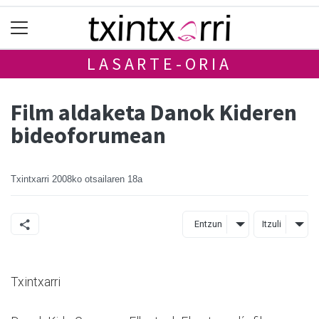
LASARTE-ORIA
Film aldaketa Danok Kideren
bideoforumean
Txintxarri
2008ko otsailaren 18a
Entzun
Itzuli
Txintxarri