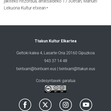
jakiteko hitzordua, arratsaldeko 17:30etan, Manuel
Lekuona Kultur etxean.•
Ttakun Kultur Elkartea
Geltoki kalea 4, Lasarte-Oria 20160 Gipuzkoa
943 37 14 48
txintxarri@txintxarri.eus | txintxarri@ttakun.eus
Codesyntaxek garatua