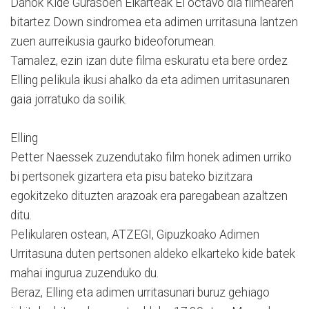
Danok Kide Gurasoen Elkarteak El octavo día filmearen
bitartez Down sindromea eta adimen urritasuna lantzen
zuen aurreikusia gaurko bideoforumean.
Tamalez, ezin izan dute filma eskuratu eta bere ordez
Elling pelikula ikusi ahalko da eta adimen urritasunaren
gaia jorratuko da soilik.
Elling
Petter Naessek zuzendutako film honek adimen urriko
bi pertsonek gizartera eta pisu bateko bizitzara
egokitzeko dituzten arazoak era paregabean azaltzen
ditu.
Pelikularen ostean, ATZEGI, Gipuzkoako Adimen
Urritasuna duten pertsonen aldeko elkarteko kide batek
mahai ingurua zuzenduko du.
Beraz, Elling eta adimen urritasunari buruz gehiago