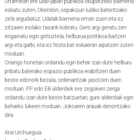
Urtarrilean ere udal-jabari publikoa okupatzeko baimena
eskatu zuten, Okendon, ospakizun ludiko batentzako
zela argudiatuz. Udalak baimena eman zuen eta ez
zitzaien inolako tasarik kobratu. Gero argi geratu zen
engainatu egin gintuztela, helburua politikoa baitzen
argi eta garbi, eta ez festa bat eskaeran aipatzen zuten
moduan.
Oraingo honetan ordaindu egin behar izan dute helburu
pribatu baterako espazio publikoa erabiltzen duen
beste edonork bezala, ordenantzak jasotzen duen
moduan. PP edo EB alderdiek ere zegokien zerga
ordaindu izan dute beste batzuetan, gure alderdiak egin
beharko lukeen moduan. Jokoaren arauak denontzako
dira.
Ana Urchueguia