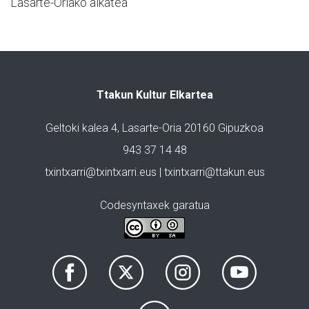
Lasarte-Oriako alkatea
Ttakun Kultur Elkartea
Geltoki kalea 4, Lasarte-Oria 20160 Gipuzkoa
943 37 14 48
txintxarri@txintxarri.eus | txintxarri@ttakun.eus
Codesyntaxek garatua