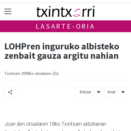
LASARTE-ORIA
LOHPren inguruko albisteko
zenbait gauza argitu nahian
Txintxarri
2008ko otsailaren 22a
Entzun
Itzuli
Joan den otsailaren 18ko Txintxarri aldizkarian