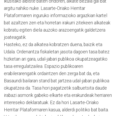
ikusitako albiste baten ondoren, alkate bezala gai bat
argitu nahiko nuke. Lasarte-Oriako Herritar
Plataformaren inguruko informazioko argazkian kartel
bat azaltzen zen eta horretan irakurri zitekeen alkateak
kobratu egiten diela auzoko arazoengatik galdetzera
joateagatik.
Hasteko, ez da alkatea kobratzen duena, baizik eta
Udala. Ordenantza fiskaletan jasota dagoen tasa batez
hizketan ari gara, udal-jabari publikoa okupatzeagatiko
tasa erregulatzailea. Espazio publikoaren
erabilerarengatik ordaintzen den zerga bat da, eta
Basaundi bailaran stand bat jartzea udal-jabari publikoa
okupatzea da. Tasa hori pagatzetik salbuetsita daude
irabazi asmorik gabeko elkarte eta erakundeak herriaren
intereseko deklaratuak. Ez da hori Lasarte-Oriako
Herritar Plataformaren kasua, alderdi politiko bat baita.