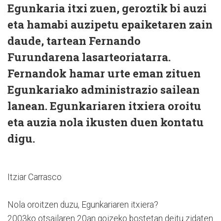
Egunkaria itxi zuen, geroztik bi auzi
eta hamabi auzipetu epaiketaren zain
daude, tartean Fernando
Furundarena lasarteoriatarra.
Fernandok hamar urte eman zituen
Egunkariako administrazio sailean
lanean. Egunkariaren itxiera oroitu
eta auzia nola ikusten duen kontatu
digu.
Itziar Carrasco
Nola oroitzen duzu, Egunkariaren itxiera?
2003ko otsailaren 20an goizeko bostetan deitu zidaten