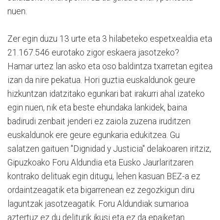
nuen.
Zer egin duzu 13 urte eta 3 hilabeteko espetxealdia eta
21.167.546 eurotako zigor eskaera jasotzeko?
Hamar urtez lan asko eta oso baldintza txarretan egitea
izan da nire pekatua. Hori guztia euskaldunok geure
hizkuntzan idatzitako egunkari bat irakurri ahal izateko
egin nuen, nik eta beste ehundaka lankidek, baina
badirudi zenbait jenderi ez zaiola zuzena iruditzen
euskaldunok ere geure egunkaria edukitzea. Gu
salatzen gaituen "Dignidad y Justicia" delakoaren iritziz,
Gipuzkoako Foru Aldundia eta Eusko Jaurlaritzaren
kontrako delituak egin ditugu, lehen kasuan BEZ-a ez
ordaintzeagatik eta bigarrenean ez zegozkigun diru
laguntzak jasotzeagatik. Foru Aldundiak sumarioa
aztertuz ez du deliturik ikusi eta ez da epaiketan