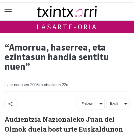
LASARTE-ORIA
“Amorrua, haserrea, eta
ezintasun handia sentitu
nuen”
itziar-carrasco
2008ko otsailaren 22a
Entzun
Itzuli
Audientzia Nazionaleko Juan del
Olmok duela bost urte Euskaldunon