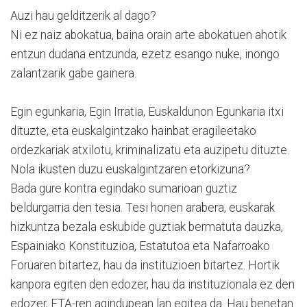
Auzi hau gelditzerik al dago?
Ni ez naiz abokatua, baina orain arte abokatuen ahotik
entzun dudana entzunda, ezetz esango nuke, inongo
zalantzarik gabe gainera.
Egin egunkaria, Egin Irratia, Euskaldunon Egunkaria itxi
dituzte, eta euskalgintzako hainbat eragileetako
ordezkariak atxilotu, kriminalizatu eta auzipetu dituzte.
Nola ikusten duzu euskalgintzaren etorkizuna?
Bada gure kontra egindako sumarioan guztiz
beldurgarria den tesia. Tesi honen arabera, euskarak
hizkuntza bezala eskubide guztiak bermatuta dauzka,
Espainiako Konstituzioa, Estatutoa eta Nafarroako
Foruaren bitartez, hau da instituzioen bitartez. Hortik
kanpora egiten den edozer, hau da instituzionala ez den
edozer, ETA-ren agindupean lan egitea da. Hau benetan