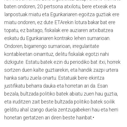
baten ondoren, 20 pertsona atxilotu, bere etxeak eta
lanpostuak miatu eta Egunkariaren egoitza guztiak ere
miatu ondoren, ez dute ETArekin lotura bakar bat ere
topatu, ez baitago, fiskalak ere auziaren artxibatzea
eskatu du Egunkariaren kontrako lehen sumarioan.
Ondoren, bigarrengo sumarioan, irregularitate
kontableetan oinarrituz, delitu fiskalak egotzi nahi
dizkigute. Estatu batek ezin du periodiko bat itxi, horrek
sortzen duen kalte guztiarekin, eta handik zazpi urtera
hanka sartu zuela onartu. Estatuak bere ekintza
justifikatu beharra dauka eta horretan ari da. Esan
bezala, bultzada politiko batek abiatu zuen hau guztia,
eta iruditzen zait beste bultzada politiko batek soilik
gelditu ahal izango duela zentzugabekeri hau eta herri
honetan gertatzen ari diren beste hainbat.•