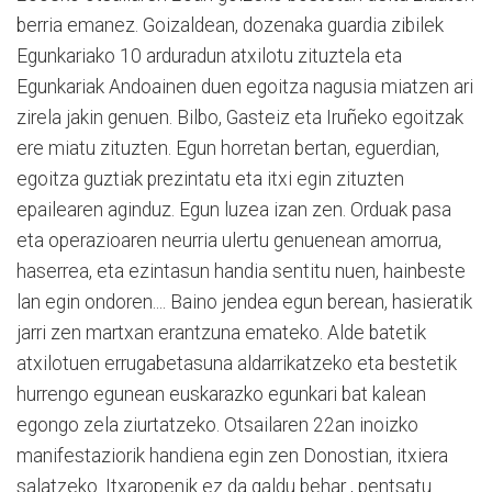
berria emanez. Goizaldean, dozenaka guardia zibilek
Egunkariako 10 arduradun atxilotu zituztela eta
Egunkariak Andoainen duen egoitza nagusia miatzen ari
zirela jakin genuen. Bilbo, Gasteiz eta Iruñeko egoitzak
ere miatu zituzten. Egun horretan bertan, eguerdian,
egoitza guztiak prezintatu eta itxi egin zituzten
epailearen aginduz. Egun luzea izan zen. Orduak pasa
eta operazioaren neurria ulertu genuenean amorrua,
haserrea, eta ezintasun handia sentitu nuen, hainbeste
lan egin ondoren.... Baino jendea egun berean, hasieratik
jarri zen martxan erantzuna emateko. Alde batetik
atxilotuen errugabetasuna aldarrikatzeko eta bestetik
hurrengo egunean euskarazko egunkari bat kalean
egongo zela ziurtatzeko. Otsailaren 22an inoizko
manifestaziorik handiena egin zen Donostian, itxiera
salatzeko. Itxaropenik ez da galdu behar , pentsatu