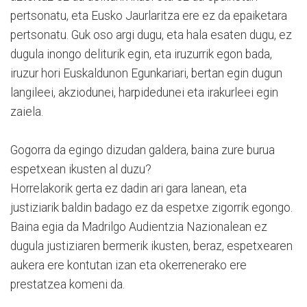
pertsonatu, eta Eusko Jaurlaritza ere ez da epaiketara
pertsonatu. Guk oso argi dugu, eta hala esaten dugu, ez
dugula inongo deliturik egin, eta iruzurrik egon bada,
iruzur hori Euskaldunon Egunkariari, bertan egin dugun
langileei, akziodunei, harpidedunei eta irakurleei egin
zaiela.
Gogorra da egingo dizudan galdera, baina zure burua
espetxean ikusten al duzu?
Horrelakorik gerta ez dadin ari gara lanean, eta
justiziarik baldin badago ez da espetxe zigorrik egongo.
Baina egia da Madrilgo Audientzia Nazionalean ez
dugula justiziaren bermerik ikusten, beraz, espetxearen
aukera ere kontutan izan eta okerrenerako ere
prestatzea komeni da.