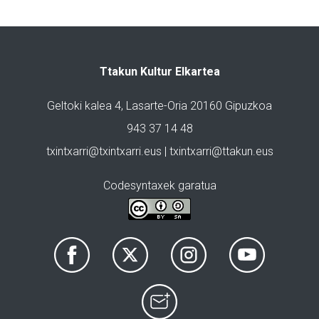
Ttakun Kultur Elkartea
Geltoki kalea 4, Lasarte-Oria 20160 Gipuzkoa
943 37 14 48
txintxarri@txintxarri.eus | txintxarri@ttakun.eus
Codesyntaxek garatua