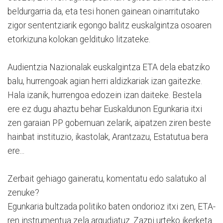
beldurgarria da, eta tesi honen gainean oinarritutako
zigor sententziarik egongo balitz euskalgintza osoaren
etorkizuna kolokan geldituko litzateke.
Audientzia Nazionalak euskalgintza ETA dela ebatziko
balu, hurrengoak agian herri aldizkariak izan gaitezke.
Hala izanik, hurrengoa edozein izan daiteke. Bestela
ere ez dugu ahaztu behar Euskaldunon Egunkaria itxi
zen garaian PP gobernuan zelarik, aipatzen ziren beste
hainbat instituzio, ikastolak, Arantzazu, Estatutua bera
ere...
Zerbait gehiago gaineratu, komentatu edo salatuko al
zenuke?
Egunkaria bultzada politiko baten ondorioz itxi zen, ETA-
ren instrumentua zela argudiatuz. Zazpi urteko ikerketa