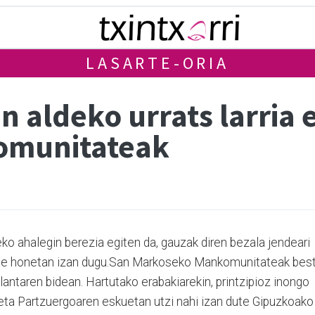
LASARTE-ORIA
n aldeko urrats larria
omunitateak
ko ahalegin berezia egiten da, gauzak diren bezala jendeari
ste honetan izan dugu.San Markoseko Mankomunitateak bes
plantaren bidean. Hartutako erabakiarekin, printzipioz inongo
ta Partzuergoaren eskuetan utzi nahi izan dute Gipuzkoako