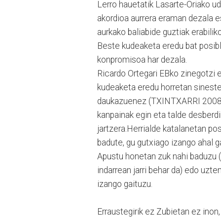
Lerro hauetatik Lasarte-Oriako u
akordioa aurrera eraman dezala e
aurkako baliabide guztiak erabili
Beste kudeaketa eredu bat posible
konpromisoa har dezala.
Ricardo Ortegari EBko zinegotzi 
kudeaketa eredu horretan sinest
daukazuenez (TXINTXARRI 2008-01
kanpainak egin eta talde desberd
jartzera.Herrialde katalanetan pos
badute, gu gutxiago izango ahal g
Apustu honetan zuk nahi baduzu (
indarrean jarri behar da) edo uzte
izango gaituzu.
Erraustegirik ez Zubietan ez inon,