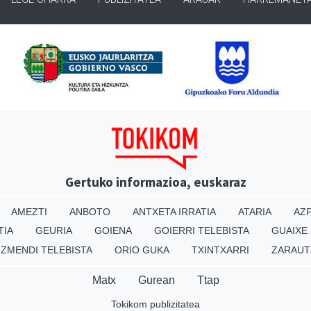
Gertuko informazioa, euskaraz
AMEZTI
ANBOTO
ANTXETA IRRATIA
ATARIA
AZP
TIA
GEURIA
GOIENA
GOIERRI TELEBISTA
GUAIXE
IZMENDI TELEBISTA
ORIO GUKA
TXINTXARRI
ZARAUT
Matx
Gurean
Ttap
Tokikom publizitatea