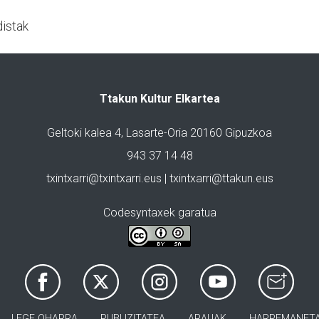
distak
Ttakun Kultur Elkartea
Geltoki kalea 4, Lasarte-Oria 20160 Gipuzkoa
943 37 14 48
txintxarri@txintxarri.eus | txintxarri@ttakun.eus
Codesyntaxek garatua
LEGE OHARRA
PUBLIZITATEA
ARAUAK
HARREMANET