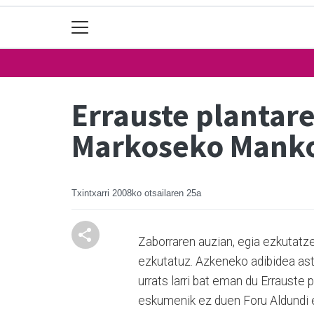
Errauste plantare
Markoseko Mank
Txintxarri
2008ko otsailaren 25a
Zaborraren auzian, egia ezkutatze
ezkutatuz. Azkeneko adibidea a
urrats larri bat eman du Errauste 
eskumenik ez duen Foru Aldundi e