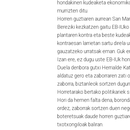
hondakinen kudeaketa ekonomiko
murrizten ditu.
Horren guztiaren aurrean San Mar
Bereziki kezkatzen gaitu EB-IUko o
plantaren kontra eta beste kudea
kontraesan larrietan sartu direla 
gauzatzeko urratsak eman. Guk era
Izan ere, ez dugu uste EB-IUk hon
Duela denbora gutxi Herrialde Kat
aldatuz gero eta zaborraren zati 
zaborra, biztanleok sortzen dugun
Horretarako bertako politikariek si
Hori da hemen falta dena, boronda
ordez, zaborrak sortzen duen nego
boteretsuak daude horren guztiar
txotxongiloak baliran.