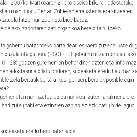
dalari 2007ko Martxoaren 21eko osoko bilkuran adostutako
skatu nahi diogu.Bertan Zubietan erraustegia eraikitzearen
ko zituela hitzeman zuen.Eta bide batez,
 delako, zaborraren zati organikoa bereizita biltzeko
eta gobernu batzordeko partaideari eskaera zuzena: uste du
en duzula eta gainera (PSOE-EB) gobernu hitzarmenean jaso
-28) goazen gure herrian behar diren azterketa, informaz
inen adostasuna bilatu ondoren, kudeaketa eredu hau martx
ible zela bertatik bertara ikusi genuen, beraiek posible egin
ara?
gehienetan nahi izatea ez da nahikoa izaten, ahalmena ere
n badizute (nahi eta ezinaren azpian ez ezkutatu) bide lagun
 kudeaketa eredu berri baten alde.