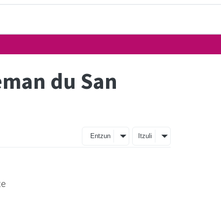
 eman du San
Entzun
Itzuli
te