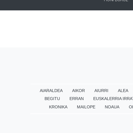
AIARALDEA
AIKOR
AIURRI
ALEA
BEGITU
ERRAN
EUSKALERRIA IRRA
KRONIKA
MAILOPE
NOAUA
O