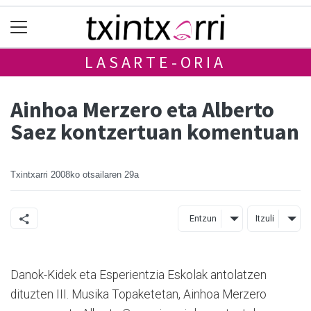
LASARTE-ORIA
Ainhoa Merzero eta Alberto
Saez kontzertuan komentuan
Txintxarri
2008ko otsailaren 29a
Entzun
Itzuli
Danok-Kidek eta Esperientzia Eskolak antolatzen
dituzten III. Musika Topaketetan, Ainhoa Merzero