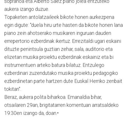
sopranoa eta Alberto Saez piano jolea entzuteko
aukera izango duzue.
Topaketen antolatzaileek bikote honen aurkezpena
egin digute: "duela hiru urte hasten da bikote honen lana
piano zein ahotserako musikaren inguruan dauden
errepertorio ezberdinak ikertuz. Errezitaldi ugari eskaini
dituzte penintsula guztian zehar, sala, auditorio eta
elizetan musika proiektu ezberdinak eskainiz eta bi
instrumentuen arteko batura bilatuz. Entzulego
ezberdinari zuzendutako musika proiektu pedagogiko
ezberdinetan parte hartzen dute Euskal Herriko zenbait
tokitan".
Beraz, aukera polita biharkoa. Emanaldia bihar,
otsailaren 29an, brigitatarren komentuan arratsaldeko
19:30en izango da, doan.•