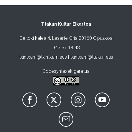
Ttakun Kultur Elkartea
Geltoki kalea 4, Lasarte-Oria 20160 Gipuzkoa
943 37 14 48
txintxarri@txintxarri.eus | txintxarri@ttakun.eus
Codesyntaxek garatua