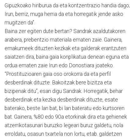
Gipuzkoako hiriburua da eta kontzentrazio handia dago;
Irun, berriz, muga herria da eta horregatik jende asko
mugitzen da”.
Baina zer egiten dute bertan? Sandrak azaldutakoren
arabera, prebentzio materiala ematen zaie. Gainera,
emakumeek dituzten kezkak eta galderak erantzuten
saiatzen dira, baina gaia konplikatua denean eguna eta
ordua ematen zaie Irun edo Donostiara joateko.
“Prostituzioaren gaia oso orokorra da eta perfil
desberdinak dituzte. Bakoitzak bere bizitza eta
bizipenak ditu”, esan digu Sandrak. Horregatik, behar
desberdinak eta kezka desberdinak dituzte, esate
baterako, beste lan bat, bi lan bateratu edo kurtsoren
bat. Gainera, %80 edo 90a etorkinak dira eta gehienek
atzerrikotasunari buruzko legeari buruz galdetu, nola
erroldatu, osasun txartela non lortu, etab. galdetzen