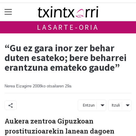
LASARTE-ORIA
“Gu ez gara inor zer behar
duten esateko; bere beharrei
erantzuna emateko gaude”
Nerea Eizagirre
2008ko otsailaren 29a
Entzun
Itzuli
Aukera zentroa Gipuzkoan
prostituzioarekin lanean dagoen