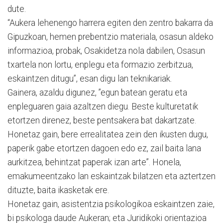
dute.
“Aukera lehenengo harrera egiten den zentro bakarra da
Gipuzkoan, hemen prebentzio materiala, osasun aldeko
informazioa, probak, Osakidetza nola dabilen, Osasun
txartela non lortu, enplegu eta formazio zerbitzua,
eskaintzen ditugu”, esan digu lan teknikariak.
Gainera, azaldu digunez, ”egun batean geratu eta
enpleguaren gaia azaltzen diegu. Beste kulturetatik
etortzen direnez, beste pentsakera bat dakartzate.
Honetaz gain, bere errealitatea zein den ikusten dugu,
paperik gabe etortzen dagoen edo ez, zail baita lana
aurkitzea, behintzat paperak izan arte”. Honela,
emakumeentzako lan eskaintzak bilatzen eta aztertzen
dituzte, baita ikasketak ere.
Honetaz gain, asistentzia psikologikoa eskaintzen zaie,
bi psikologa daude Aukeran; eta Juridikoki orientazioa