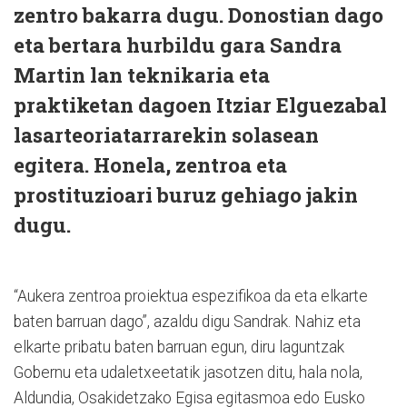
zentro bakarra dugu. Donostian dago
eta bertara hurbildu gara Sandra
Martin lan teknikaria eta
praktiketan dagoen Itziar Elguezabal
lasarteoriatarrarekin solasean
egitera. Honela, zentroa eta
prostituzioari buruz gehiago jakin
dugu.
“Aukera zentroa proiektua espezifikoa da eta elkarte
baten barruan dago”, azaldu digu Sandrak. Nahiz eta
elkarte pribatu baten barruan egun, diru laguntzak
Gobernu eta udaletxeetatik jasotzen ditu, hala nola,
Aldundia, Osakidetzako Egisa egitasmoa edo Eusko