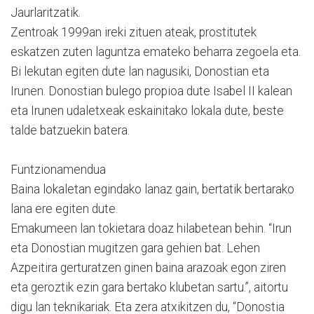
Jaurlaritzatik.
Zentroak 1999an ireki zituen ateak, prostitutek
eskatzen zuten laguntza emateko beharra zegoela eta.
Bi lekutan egiten dute lan nagusiki, Donostian eta
Irunen. Donostian bulego propioa dute Isabel II kalean
eta Irunen udaletxeak eskainitako lokala dute, beste
talde batzuekin batera.
Funtzionamendua
Baina lokaletan egindako lanaz gain, bertatik bertarako
lana ere egiten dute.
Emakumeen lan tokietara doaz hilabetean behin. “Irun
eta Donostian mugitzen gara gehien bat. Lehen
Azpeitira gerturatzen ginen baina arazoak egon ziren
eta geroztik ezin gara bertako klubetan sartu.”, aitortu
digu lan teknikariak. Eta zera atxikitzen du, “Donostia