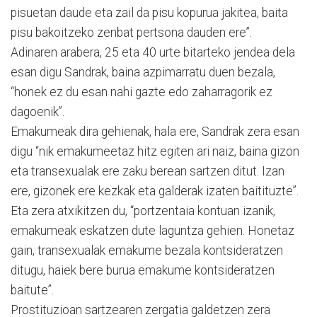
pisuetan daude eta zail da pisu kopurua jakitea, baita
pisu bakoitzeko zenbat pertsona dauden ere”.
Adinaren arabera, 25 eta 40 urte bitarteko jendea dela
esan digu Sandrak, baina azpimarratu duen bezala,
“honek ez du esan nahi gazte edo zaharragorik ez
dagoenik”.
Emakumeak dira gehienak, hala ere, Sandrak zera esan
digu “nik emakumeetaz hitz egiten ari naiz, baina gizon
eta transexualak ere zaku berean sartzen ditut. Izan
ere, gizonek ere kezkak eta galderak izaten baitituzte”.
Eta zera atxikitzen du, “portzentaia kontuan izanik,
emakumeak eskatzen dute laguntza gehien. Honetaz
gain, transexualak emakume bezala kontsideratzen
ditugu, haiek bere burua emakume kontsideratzen
baitute”.
Prostituzioan sartzearen zergatia galdetzen zera