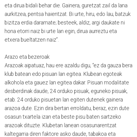
eta dirua bidali behar die. Gainera, guretzat zail da lana
aurkitzea, pentsa haientzat. Bi urte, hiru, edo lau, batzuk
bizitza erdia daramate; besteek, aldiz, argi daukate ni
hona etorri naiz bi urte lan egin, dirua aurreztu eta
etxera bueltatzen naiz”.
Arazo eta bezeroak
Arazoak aipatuaz, hau ere azaldu digu, “ez da gauza bera
klub batean edo pisuan lan egitea. Klubean egoteak
alkohola eta gauez lan egitea dakar. Pisuan modalitate
desberdinak daude, 24 orduko pisuak, eguneko pisuak,
etab. 24 orduko pisuetan lan egiten dutenek gainera
arazoa dute. Ezin dira bertan erroldatu, beraz, ezin dute
osasun txartela izan eta beste pisu baten sartzeko
arazoak dituzte. Klubetan lanean osasunarentzat
kaltegarria diren faktore asko daude, tabakoa eta