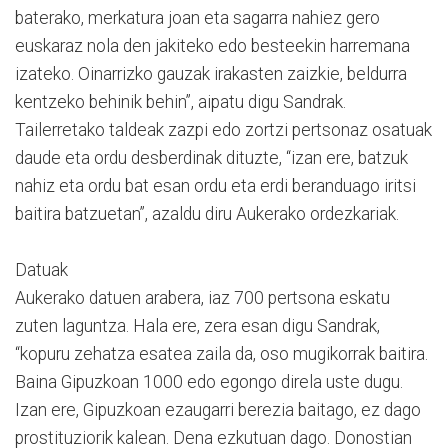
baterako, merkatura joan eta sagarra nahiez gero
euskaraz nola den jakiteko edo besteekin harremana
izateko. Oinarrizko gauzak irakasten zaizkie, beldurra
kentzeko behinik behin”, aipatu digu Sandrak.
Tailerretako taldeak zazpi edo zortzi pertsonaz osatuak
daude eta ordu desberdinak dituzte, “izan ere, batzuk
nahiz eta ordu bat esan ordu eta erdi beranduago iritsi
baitira batzuetan”, azaldu diru Aukerako ordezkariak.
Datuak
Aukerako datuen arabera, iaz 700 pertsona eskatu
zuten laguntza. Hala ere, zera esan digu Sandrak,
“kopuru zehatza esatea zaila da, oso mugikorrak baitira.
Baina Gipuzkoan 1000 edo egongo direla uste dugu.
Izan ere, Gipuzkoan ezaugarri berezia baitago, ez dago
prostituziorik kalean. Dena ezkutuan dago. Donostian