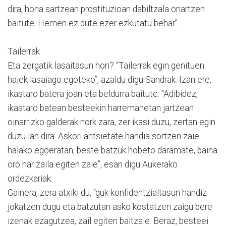
dira, hona sartzean prostituzioan dabiltzala onartzen
baitute. Hemen ez dute ezer ezkutatu behar”.
Tailerrak
Eta zergatik lasaitasun hori? “Tailerrak egin genituen
haiek lasaiago egoteko”, azaldu digu Sandrak. Izan ere,
ikastaro batera joan eta beldurra baitute. “Adibidez,
ikastaro batean besteekin harremanetan jartzean
oinarrizko galderak nork zara, zer ikasi duzu, zertan egin
duzu lan dira. Askori antsietate handia sortzen zaie
halako egoeratan, beste batzuk hobeto daramate, baina
oro har zaila egiten zaie”, esan digu Aukerako
ordezkariak.
Gainera, zera atxiki du, “guk konfidentzialtasun handiz
jokatzen dugu eta batzutan asko kostatzen zaigu bere
izenak ezagutzea, zail egiten baitzaie. Beraz, besteei