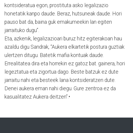
kontsideratua egon, prostituta asko legalizazio
honetatik kanpo daude. Beraz, hutsuneak daude. Hori
pauso bat da, baina guk emakumeekin lan egiten
jarraituko dugu”.
Eta, azkenik, legalizazioari buruz hitz egiterakoan hau
azaldu digu Sandrak, “Aukera elkartetik postura guztiak
ulertzen ditugu. Batetik mafia kontuak daude.
Errealitatea dira eta horrekin ez gatoz bat. gainera, hori
legeztatua eta zigortua dago. Beste batzuk ez dute
jarraitu nahi eta besteek lana kontsideratzen dute.
Denei aukera eman nahi diegu. Gure zentroa ez da
kasualitatez Aukera deitzen”.•