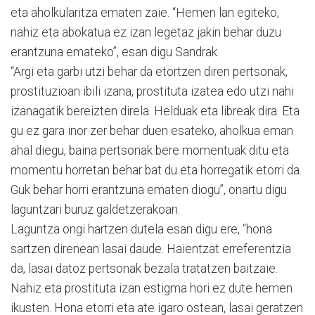
eta aholkularitza ematen zaie. “Hemen lan egiteko,
nahiz eta abokatua ez izan legetaz jakin behar duzu
erantzuna emateko”, esan digu Sandrak.
“Argi eta garbi utzi behar da etortzen diren pertsonak,
prostituzioan ibili izana, prostituta izatea edo utzi nahi
izanagatik bereizten direla. Helduak eta libreak dira. Eta
gu ez gara inor zer behar duen esateko, aholkua eman
ahal diegu, baina pertsonak bere momentuak ditu eta
momentu horretan behar bat du eta horregatik etorri da.
Guk behar horri erantzuna ematen diogu”, onartu digu
laguntzari buruz galdetzerakoan.
Laguntza ongi hartzen dutela esan digu ere, “hona
sartzen direnean lasai daude. Haientzat erreferentzia
da, lasai datoz pertsonak bezala tratatzen baitzaie.
Nahiz eta prostituta izan estigma hori ez dute hemen
ikusten. Hona etorri eta ate igaro ostean, lasai geratzen