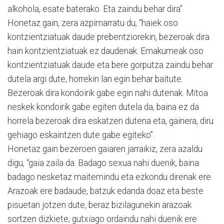
alkohola, esate baterako. Eta zaindu behar dira”
Honetaz gain, zera azpimarratu du, “haiek oso
kontzientziatuak daude prebentziorekin, bezeroak dira
hain kontzientziatuak ez daudenak. Emakumeak oso
kontzientziatuak daude eta bere gorputza zaindu behar
dutela argi dute, horrekin lan egin behar baitute.
Bezeroak dira kondoirik gabe egin nahi dutenak. Mitoa
neskek kondoirik gabe egiten dutela da, baina ez da
horrela bezeroak dira eskatzen dutena eta, gainera, diru
gehiago eskaintzen dute gabe egiteko”.
Honetaz gain bezeroen gaiaren jarraikiz, zera azaldu
digu, “gaia zaila da. Badago sexua nahi duenik, baina
badago nesketaz maitemindu eta ezkondu direnak ere.
Arazoak ere badaude, batzuk edanda doaz eta beste
pisuetan jotzen dute, beraz bizilagunekin arazoak
sortzen dizkiete; gutxiago ordaindu nahi duenik ere