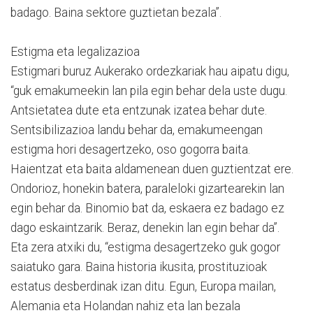
badago. Baina sektore guztietan bezala”.
Estigma eta legalizazioa
Estigmari buruz Aukerako ordezkariak hau aipatu digu,
“guk emakumeekin lan pila egin behar dela uste dugu.
Antsietatea dute eta entzunak izatea behar dute.
Sentsibilizazioa landu behar da, emakumeengan
estigma hori desagertzeko, oso gogorra baita.
Haientzat eta baita aldamenean duen guztientzat ere.
Ondorioz, honekin batera, paraleloki gizartearekin lan
egin behar da. Binomio bat da, eskaera ez badago ez
dago eskaintzarik. Beraz, denekin lan egin behar da”.
Eta zera atxiki du, “estigma desagertzeko guk gogor
saiatuko gara. Baina historia ikusita, prostituzioak
estatus desberdinak izan ditu. Egun, Europa mailan,
Alemania eta Holandan nahiz eta lan bezala