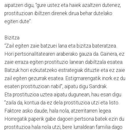
aipatzen digu, “gure ustez eta haiek azaltzen dutenez,
prostituzioan ibiltzen direnek dirua behar dutelako
egiten dute”.
Bizitza
“Zail egiten zaie batzuei lana eta bizitza bateratzea.
Hori pertsonalitatearen araberako gauza da. Gainera, ez
zaie erraza egiten prostituzio lanean dabiltzala esatea.
Batzuk hori ezkutatzeko estrategiak dituzte eta ez zaie
zail egiten gezurrak esatea. Estigmarengatik inork ez du
esaten prostituzioan nabil”, aipatu digu Sandrak.
Eta prostituzioa uztea aipatu dugunean, hau esan digu
”zaila da, kontua da ez dela prostituzioa utzi eta listo.
Faktore asko daude, hala nola, atzerritarren legea.
Horregatik paperik gabe dagoen pertsona batek ezin du
prostituzioa hala nola utzi, bere lurraldean familia dago