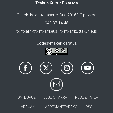
Ttakun Kultur Elkartea
Geltoki kalea 4, Lasarte-Oria 20160 Gipuzkoa
943 37 14 48
txintxarri@txintxarri.eus | txintxarri@ttakun.eus
Codesyntaxek garatua
HONI BURUZ
LEGE OHARRA
PUBLIZITATEA
ARAUAK
HARREMANETARAKO
RSS