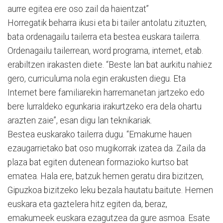
aurre egitea ere oso zail da haientzat”
Horregatik beharra ikusi eta bi tailer antolatu zituzten,
bata ordenagailu tailerra eta bestea euskara tailerra.
Ordenagailu tailerrean, word programa, internet, etab.
erabiltzen irakasten diete. “Beste lan bat aurkitu nahiez
gero, curriculuma nola egin erakusten diegu. Eta
Internet bere familiarekin harremanetan jartzeko edo
bere lurraldeko egunkaria irakurtzeko era dela ohartu
arazten zaie”, esan digu lan teknikariak.
Bestea euskarako tailerra dugu. “Emakume hauen
ezaugarrietako bat oso mugikorrak izatea da. Zaila da
plaza bat egiten dutenean formazioko kurtso bat
ematea. Hala ere, batzuk hemen geratu dira bizitzen,
Gipuzkoa bizitzeko leku bezala hautatu baitute. Hemen
euskara eta gaztelera hitz egiten da, beraz,
emakumeek euskara ezagutzea da gure asmoa. Esate