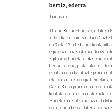
berriz, ederra.
Txintxarri
Ttakun Kultur Elkarteak, udaleko
ludotekaren barnean dago Gazte K
da 9 eta 12 urte bitartekoak, bilt
egia esan arrakasta handia izan du
Egitasmo honetan, jolas kooperati
bertso tailerra, pista jolasak, irt
ekintza ugari baitituzte programat
eta bertan teknologia berriekin ar
Gazte Kluba programaren edukiak t
kontutan eduki eta gustukoak izan
Horietako ekintza bat izan da Mam
orain, sortu berria duten abestiar