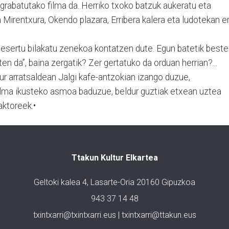
grabatutako filma da. Herriko txoko batzuk aukeratu eta
la Mirentxura, Okendo plazara, Erribera kalera eta ludotekan e
desertu bilakatu zenekoa kontatzen dute. Egun batetik beste
ten da”, baina zergatik? Zer gertatuko da orduan herrian?...
ur arratsaldean Jalgi kafe-antzokian izango duzue,
filma ikusteko asmoa baduzue, beldur guztiak etxean uztea
ktoreek.•
Ttakun Kultur Elkartea
Geltoki kalea 4, Lasarte-Oria 20160 Gipuzkoa
943 37 14 48
txintxarri@txintxarri.eus | txintxarri@ttakun.eus