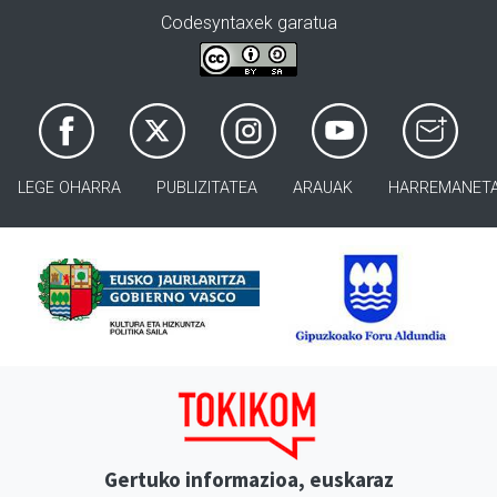
Codesyntaxek garatua
LEGE OHARRA
PUBLIZITATEA
ARAUAK
HARREMANET
Gertuko informazioa, euskaraz