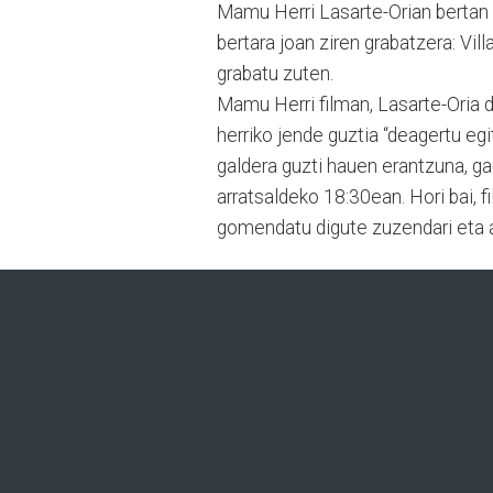
Mamu Herri Lasarte-Orian bertan 
bertara joan ziren grabatzera: Vil
grabatu zuten.
Mamu Herri filman, Lasarte-Oria 
herriko jende guztia “deagertu egi
galdera guzti hauen erantzuna, ga
arratsaldeko 18:30ean. Hori bai, 
gomendatu digute zuzendari eta a