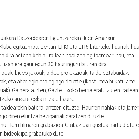
 Euskara Batzordearen laguntzarekin duen Amaraun
luba egitasmoa. Bertan, LH3 eta LH6 bitarteko haurrak, ha
zen dira astean behin. Irailean hasi zen egitasmoari hau, eta
, izan ere gaur egun 30 haur inguru biltzen dira.
boak, bideo jokoak, bideo proiekzioak, talde eztabaidak,
eerak, eta abar egin eta egingo dituzte (ikasturtea bukatu arte
uak). Gainera aurten, Gazte Txoko berria eratu zuten irailean
itzeko aukera eskaini zaie haurrei.
aldearekin batera lantzen dituzte. Haurren nahiak eta jarrer
go diren ekintza hezigarriak garatzen dituzte.
u Herri filmaren grabazioa. Grabazioari gustua hartu diote e
en bideoklipa grabatuko dute.