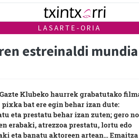
LASARTE-ORIA
ren estreinaldi mundia
Gazte Klubeko haurrek grabatutako film
ixka bat ere egin behar izan dute:
atu eta prestatu behar izan zuten; gero n
n erabaki, atrezzoa prestatu, lortu edo
aki eta banatu aktoreen artean... Emaitza