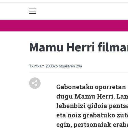
Mamu Herri filma
Txintxarri
2008ko otsailaren 29a
Gabonetako oporretan 
dugu Mamu Herri. Lan p
lehenbizi gidoia pents
eta noiz grabatuko zute
egin, pertsonaiak erab