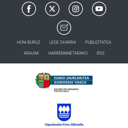
HONI BURUZ
LEGE OHARRA
PUBLIZITATEA
ARAUAK
HARREMANETARAKO
RSS