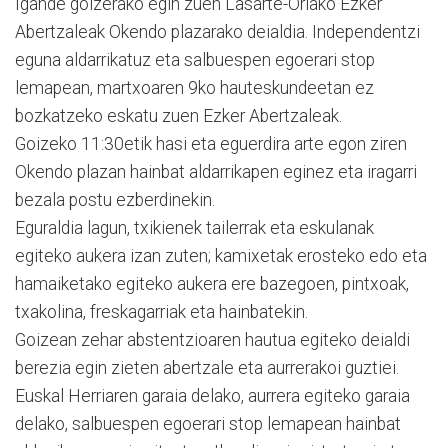
Igande goizerako egin zuen Lasarte-Oriako Ezker
Abertzaleak Okendo plazarako deialdia. Independentzi
eguna aldarrikatuz eta salbuespen egoerari stop
lemapean, martxoaren 9ko hauteskundeetan ez
bozkatzeko eskatu zuen Ezker Abertzaleak.
Goizeko 11:30etik hasi eta eguerdira arte egon ziren
Okendo plazan hainbat aldarrikapen eginez eta iragarri
bezala postu ezberdinekin.
Eguraldia lagun, txikienek tailerrak eta eskulanak
egiteko aukera izan zuten; kamixetak erosteko edo eta
hamaiketako egiteko aukera ere bazegoen, pintxoak,
txakolina, freskagarriak eta hainbatekin.
Goizean zehar abstentzioaren hautua egiteko deialdi
berezia egin zieten abertzale eta aurrerakoi guztiei.
Euskal Herriaren garaia delako, aurrera egiteko garaia
delako, salbuespen egoerari stop lemapean hainbat