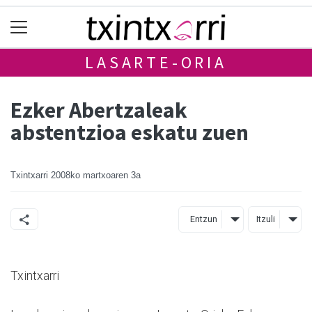
LASARTE-ORIA
Ezker Abertzaleak
abstentzioa eskatu zuen
Txintxarri
2008ko martxoaren 3a
Entzun
Itzuli
Txintxarri