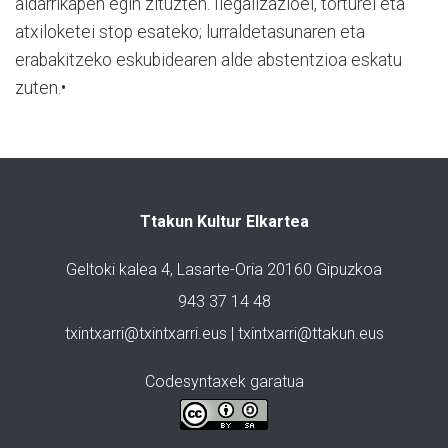
aldarrikapen egin zituzten. Ilegalizazioei, torturei eta
atxiloketei stop esateko; lurraldetasunaren eta
erabakitzeko eskubidearen alde abstentzioa eskatu
zuten.•
Ttakun Kultur Elkartea
Geltoki kalea 4, Lasarte-Oria 20160 Gipuzkoa
943 37 14 48
txintxarri@txintxarri.eus | txintxarri@ttakun.eus
Codesyntaxek garatua