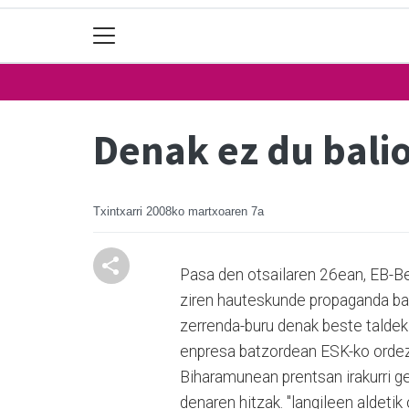
Denak ez du bali
Txintxarri
2008ko martxoaren 7a
Pasa den otsailaren 26ean, EB-Ber
ziren hauteskunde propaganda ba
zerrenda-buru denak beste taldek
enpresa batzordean ESK-ko ordezk
Biharamunean prentsan irakurri 
denaren hitzak. "langileen aldeti