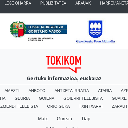
LEGE OHARRA
PUBLIZITATEA
ARAUAK
HARREMANET
Gertuko informazioa, euskaraz
AMEZTI
ANBOTO
ANTXETA IRRATIA
ATARIA
AZP
TIA
GEURIA
GOIENA
GOIERRI TELEBISTA
GUAIXE
IZMENDI TELEBISTA
ORIO GUKA
TXINTXARRI
ZARAUT
Matx
Gurean
Ttap