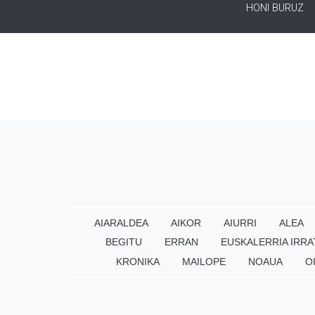
HONI BURUZ
AIARALDEA
AIKOR
AIURRI
ALEA
BEGITU
ERRAN
EUSKALERRIA IRRA
KRONIKA
MAILOPE
NOAUA
O