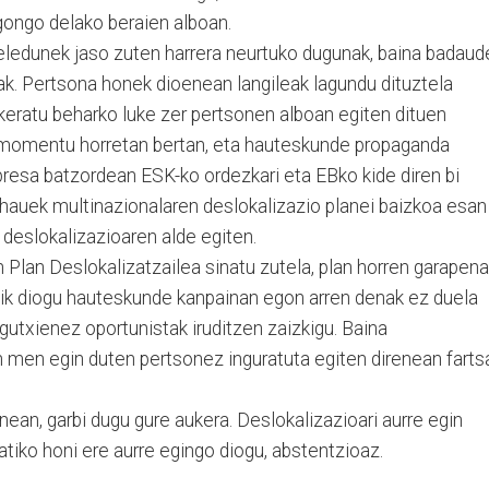
gongo delako beraien alboan.
ledunek jaso zuten harrera neurtuko dugunak, baina badaud
nak. Pertsona honek dioenean langileak lagundu dituztela
keratu beharko luke zer pertsonen alboan egiten dituen
e momentu horretan bertan, eta hauteskunde propaganda
resa batzordean ESK-ko ordezkari eta EBko kide diren bi
hauek multinazionalaren deslokalizazio planei baizkoa esan
 deslokalizazioaren alde egiten.
Plan Deslokalizatzailea sinatu zutela, plan horren garapena
atik diogu hauteskunde kanpainan egon arren denak ez duela
 gutxienez oportunistak iruditzen zaizkigu. Baina
n men egin duten pertsonez inguratuta egiten direnean farts
nean, garbi dugu gure aukera. Deslokalizazioari aurre egin
tiko honi ere aurre egingo diogu, abstentzioaz.