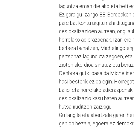
laguntza eman dielako eta beti e
Ez gara gu izango EB-Berdeaken e
pare bat kontu argitu nahi ditugu
deslokalizazioen aurrean, ongi au
horrelako adierazpenak. Izan er
berbera banatzen, Michelingo enp
pertsonaz lagunduta zegoen, eta 
zioten akordioa sinatuz eta beraz
Denbora gutxi pasa da Michelinen 
hasi besterik ez da egin. Horreg
balio, eta horrelako adierazpenak
deslokalizazio kasu baten aurrea
hutsa iruditzen zaizkigu.
Gu langile eta abertzale garen hei
genion bezala, egoera ez demokra