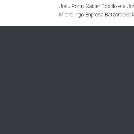
Josu Portu, Xabier Bobillo eta Jo
Michelingo Enpresa Batzordeko k