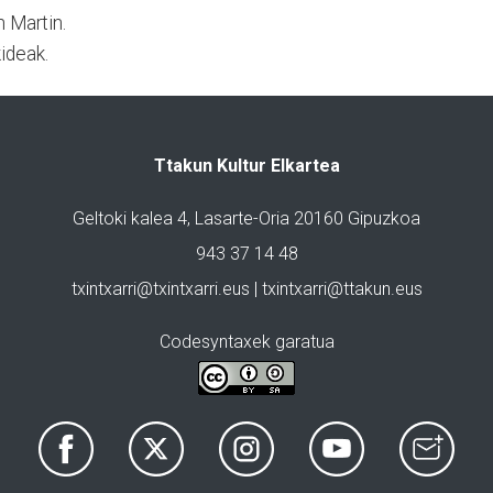
n Martin.
ideak.
Ttakun Kultur Elkartea
Geltoki kalea 4, Lasarte-Oria 20160 Gipuzkoa
943 37 14 48
txintxarri@txintxarri.eus | txintxarri@ttakun.eus
Codesyntaxek garatua