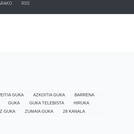
ARAKO
RSS
EITIA GUKA
AZKOITIA GUKA
BARRENA
GUKA
GUKA TELEBISTA
HIRUKA
Z GUKA
ZUMAIA GUKA
28 KANALA