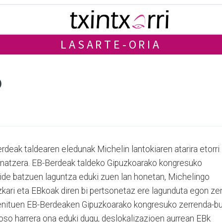
LASARTE-ORIA
o
deak taldearen eledunak Michelin lantokiaren atarira etorri
natzera. EB-Berdeak taldeko Gipuzkoarako kongresuko
ide batzuen laguntza eduki zuen lan honetan, Michelingo
ari eta EBkoak diren bi pertsonetaz ere lagunduta egon ze
genituen EB-Berdeaken Gipuzkoarako kongresuko zerrenda-b
k oso harrera ona eduki dugu, deslokalizazioen aurrean EBk