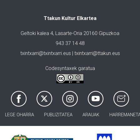
Ttakun Kultur Elkartea
Geltoki kalea 4, Lasarte-Oria 20160 Gipuzkoa
943 37 14 48
txintxarri@txintxarri.eus | txintxarri@ttakun.eus
Codesyntaxek garatua
LEGE OHARRA
PUBLIZITATEA
ARAUAK
HARREMANET