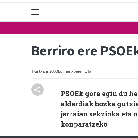
Berriro ere PSOEk
Txintxarri
2008ko martxoaren 14a
PSOEk gora egin du he
alderdiak bozka gutxia
jarraian sekzioka eta o
konparatzeko