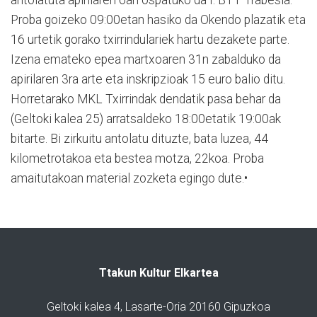
Proba goizeko 09:00etan hasiko da Okendo plazatik eta
16 urtetik gorako txirrindulariek hartu dezakete parte.
Izena emateko epea martxoaren 31n zabalduko da
apirilaren 3ra arte eta inskripzioak 15 euro balio ditu.
Horretarako MKL Txirrindak dendatik pasa behar da
(Geltoki kalea 25) arratsaldeko 18:00etatik 19:00ak
bitarte. Bi zirkuitu antolatu dituzte, bata luzea, 44
kilometrotakoa eta bestea motza, 22koa. Proba
amaitutakoan material zozketa egingo dute.•
Ttakun Kultur Elkartea
Geltoki kalea 4, Lasarte-Oria 20160 Gipuzkoa