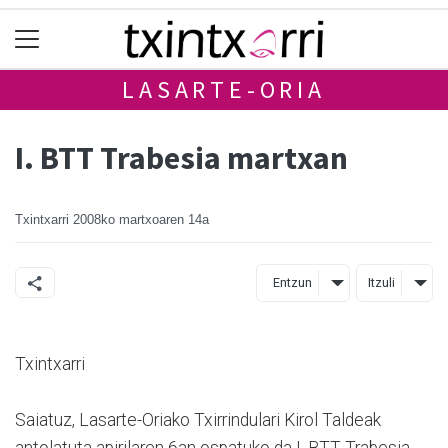
LASARTE-ORIA
I. BTT Trabesia martxan
Txintxarri
2008ko martxoaren 14a
Entzun
Itzuli
Txintxarri
Saiatuz, Lasarte-Oriako Txirrindulari Kirol Taldeak
antolatuta apirilaren 6an ospatuko da I. BTT Trabesia.