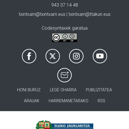
943 37 14 48
txintxarri@txintxarri.eus | txintxarri@ttakun.eus
Codesyntaxek garatua
HONI BURUZ
LEGE OHARRA
PUBLIZITATEA
ARAUAK
HARREMANETARAKO
RSS