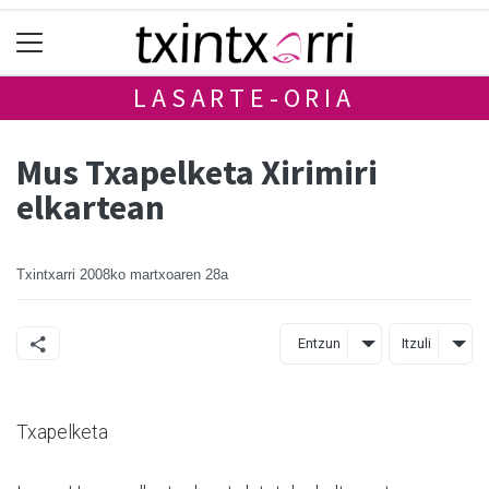
LASARTE-ORIA
Mus Txapelketa Xirimiri
elkartean
Txintxarri
2008ko martxoaren 28a
Entzun
Itzuli
Txapelketa