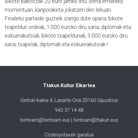
Bikote bakoitzak 20 euro jarriko ditu izena emateko
momentuan, kanporaketa jokatzen den lekuan.
Finaleko partaide guztiek izango dute oparia; bikote
txapeldun ordeak, 1.000 euroko diru saria, diplomak eta
eskuerakutsiak; bikote txapeldunak, 3.000 euroko diru
saria, txapelak, diplomak eta eskuerakutsiak.•
Ttakun Kultur Elkartea
Geltoki kalea 4, Lasarte-Oria 20160 Gipuzkoa
943 37 14 48
txintxarri@txintxarri.eus | txintxarri@ttakun.eus
Codesyntaxek garatua