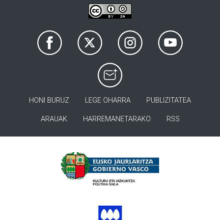
HONI BURUZ
LEGE OHARRA
PUBLIZITATEA
ARAUAK
HARREMANETARAKO
RSS