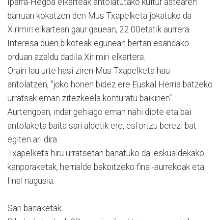
Iparra-Hegoa elkarteak antolatutako kultur astearen
barruan kokatzen den Mus Txapelketa jokatuko da
Xirimiri elkartean gaur gauean, 22:00etatik aurrera.
Interesa duen bikoteak egunean bertan esandako
orduan azaldu dadila Xirimiri elkartera.
Orain lau urte hasi ziren Mus Txapelketa hau
antolatzen, "joko honen bidez ere Euskal Herria batzeko
urratsak eman zitezkeela konturatu baikinen".
Aurtengoan, indar gehiago eman nahi diote eta bai
antolaketa baita sari aldetik ere, esfortzu berezi bat
egiten ari dira.
Txapelketa hiru urratsetan banatuko da: eskualdekako
kanporaketak, herrialde bakoitzeko final-aurrekoak eta
final nagusia.
Sari banaketak