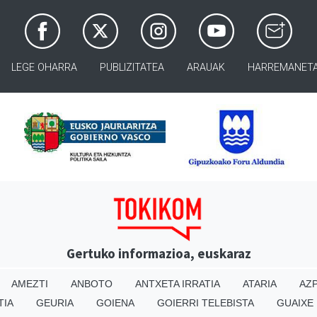
LEGE OHARRA
PUBLIZITATEA
ARAUAK
HARREMANET
Gertuko informazioa, euskaraz
AMEZTI
ANBOTO
ANTXETA IRRATIA
ATARIA
AZP
TIA
GEURIA
GOIENA
GOIERRI TELEBISTA
GUAIXE