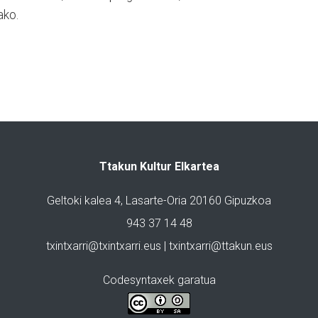
ako.
Ttakun Kultur Elkartea
Geltoki kalea 4, Lasarte-Oria 20160 Gipuzkoa
943 37 14 48
txintxarri@txintxarri.eus | txintxarri@ttakun.eus
Codesyntaxek garatua