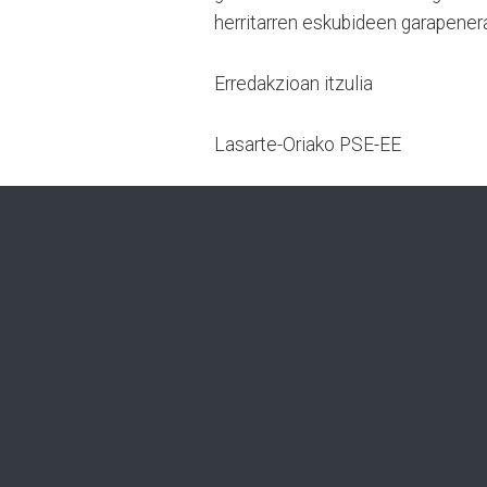
herritarren eskubideen garapener
Erredakzioan itzulia
Lasarte-Oriako PSE-EE