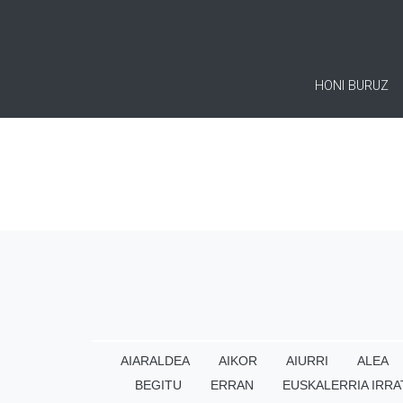
HONI BURUZ
AIARALDEA
AIKOR
AIURRI
ALEA
BEGITU
ERRAN
EUSKALERRIA IRRA