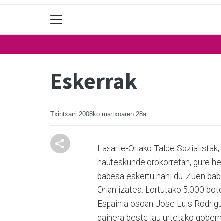
Eskerrak
Txintxarri
2008ko martxoaren 28a
Lasarte-Oriako Talde Sozialistak,
hauteskunde orokorretan, gure he
babesa eskertu nahi du. Zuen bab
Orian izatea. Lortutako 5.000 bot
Espainia osoan Jose Luis Rodrigu
gainera beste lau urtetako gobern