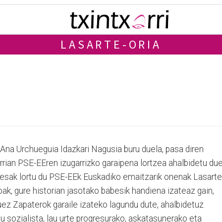
LASARTE-ORIA
 Ana Urchueguia Idazkari Nagusia buru duela, pasa diren
rrian PSE-EEren izugarrizko garaipena lortzea ahalbidetu du
esak lortu du PSE-EEk Euskadiko emaitzarik onenak Lasarte
oak, gure historian jasotako babesik handiena izateaz gain,
ez Zapaterok garaile izateko lagundu dute, ahalbidetuz
u sozialista, lau urte progresurako, askatasunerako eta