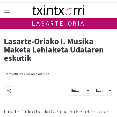
LASARTE-ORIA
Lasarte-Oriako I. Musika
Maketa Lehiaketa Udalaren
eskutik
Txintxarri
2008ko apirilaren 1a
Entzun
Itzuli
Lasarte-Oriako Udaleko Gazteria eta Festetako sailak