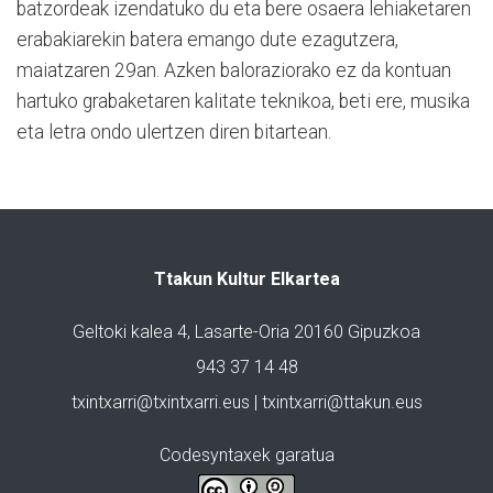
batzordeak izendatuko du eta bere osaera lehiaketaren
erabakiarekin batera emango dute ezagutzera,
maiatzaren 29an. Azken baloraziorako ez da kontuan
hartuko grabaketaren kalitate teknikoa, beti ere, musika
eta letra ondo ulertzen diren bitartean.
Ttakun Kultur Elkartea
Geltoki kalea 4, Lasarte-Oria 20160 Gipuzkoa
943 37 14 48
txintxarri@txintxarri.eus | txintxarri@ttakun.eus
Codesyntaxek garatua