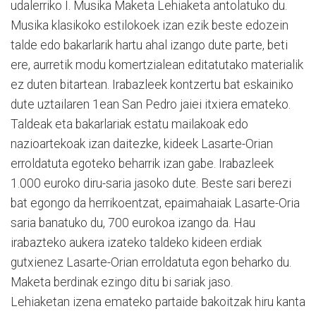
udalerriko I. Musika Maketa Lehiaketa antolatuko du.
Musika klasikoko estilokoek izan ezik beste edozein
talde edo bakarlarik hartu ahal izango dute parte, beti
ere, aurretik modu komertzialean editatutako materialik
ez duten bitartean. Irabazleek kontzertu bat eskainiko
dute uztailaren 1ean San Pedro jaiei itxiera emateko.
Taldeak eta bakarlariak estatu mailakoak edo
nazioartekoak izan daitezke, kideek Lasarte-Orian
erroldatuta egoteko beharrik izan gabe. Irabazleek
1.000 euroko diru-saria jasoko dute. Beste sari berezi
bat egongo da herrikoentzat, epaimahaiak Lasarte-Oria
saria banatuko du, 700 eurokoa izango da. Hau
irabazteko aukera izateko taldeko kideen erdiak
gutxienez Lasarte-Orian erroldatuta egon beharko du.
Maketa berdinak ezingo ditu bi sariak jaso.
Lehiaketan izena emateko partaide bakoitzak hiru kanta