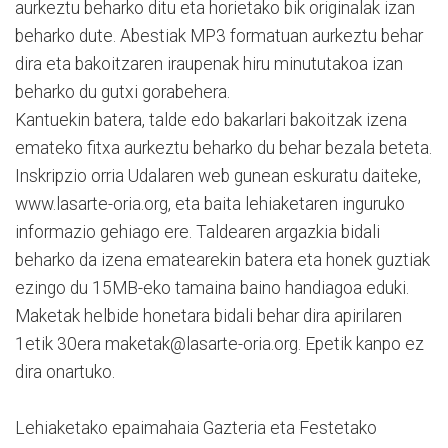
aurkeztu beharko ditu eta horietako bik originalak izan
beharko dute. Abestiak MP3 formatuan aurkeztu behar
dira eta bakoitzaren iraupenak hiru minututakoa izan
beharko du gutxi gorabehera.
Kantuekin batera, talde edo bakarlari bakoitzak izena
emateko fitxa aurkeztu beharko du behar bezala beteta.
Inskripzio orria Udalaren web gunean eskuratu daiteke,
www.lasarte-oria.org, eta baita lehiaketaren inguruko
informazio gehiago ere. Taldearen argazkia bidali
beharko da izena ematearekin batera eta honek guztiak
ezingo du 15MB-eko tamaina baino handiagoa eduki.
Maketak helbide honetara bidali behar dira apirilaren
1etik 30era maketak@lasarte-oria.org. Epetik kanpo ez
dira onartuko.
Lehiaketako epaimahaia Gazteria eta Festetako