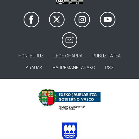
HONI BURUZ
LEGE OHARRA
PUBLIZITATEA
ARAUAK
HARREMANETARAKO
RSS