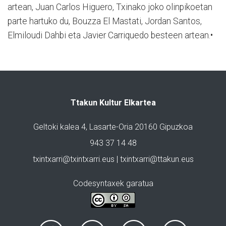
artean, Juan Carlos Higuero, Txinako joko olinpikoetan
parte hartuko du, Bouzza El Mastati, Jordan Santos,
Elmiloudi Dahbi eta Javier Carriquedo besteen artean.•
Ttakun Kultur Elkartea
Geltoki kalea 4, Lasarte-Oria 20160 Gipuzkoa
943 37 14 48
txintxarri@txintxarri.eus | txintxarri@ttakun.eus
Codesyntaxek garatua