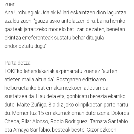
zuen.
Ana Urchuegiak Udalak Milari eskaintzen dion laguntza
azaldu zuen: "gauza asko antolatzen dira, baina herriko
gazteak jarraitzeko modelo bat izan dezaten, benetan
ekintza erreferenteak sustatu behar ditugula
ondorioztatu dugu".
Partaidetza
LOKEko lehendakariak azpimarratu zuenez “aurten
atleten maila altua da”. Bostgarren edizioaren
helburuetariko bat emakumezkoen atletismoa
sustatzea da. Hau dela eta, gonbidatu berezia ekarriko
dute, Maite Zuñiga, 3 aldiz joko olinpikoetan parte hartu
du. Momentuz 15 emakumek eman dute izena: Dolores
Checa, Pilar Alonso, Rocio Rodriguez, Tamara Sanfabio
eta Amaya Sanfabio, besteak beste. Gizonezkoen