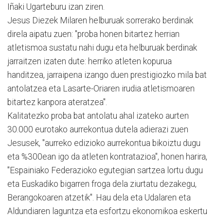
Iñaki Ugarteburu izan ziren.
Jesus Diezek Milaren helburuak sorrerako berdinak
direla aipatu zuen: "proba honen bitartez herrian
atletismoa sustatu nahi dugu eta helburuak berdinak
jarraitzen izaten dute: herriko atleten kopurua
handitzea, jarraipena izango duen prestigiozko mila bat
antolatzea eta Lasarte-Oriaren irudia atletismoaren
bitartez kanpora ateratzea".
Kalitatezko proba bat antolatu ahal izateko aurten
30.000 eurotako aurrekontua dutela adierazi zuen
Jesusek, "aurreko edizioko aurrekontua bikoiztu dugu
eta %300ean igo da atleten kontratazioa", honen harira,
"Espainiako Federazioko egutegian sartzea lortu dugu
eta Euskadiko bigarren froga dela ziurtatu dezakegu,
Berangokoaren atzetik". Hau dela eta Udalaren eta
Aldundiaren laguntza eta esfortzu ekonomikoa eskertu