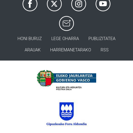
HONI BURUZ
LEGE OHARRA
PUBLIZITATEA
ARAUAK
HARREMANETARAKO
RSS