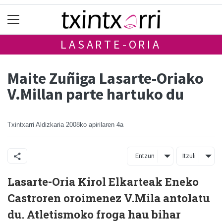
LASARTE-ORIA
Maite Zuñiga Lasarte-Oriako
V.Millan parte hartuko du
Txintxarri Aldizkaria
2008ko apirilaren 4a
Entzun
Itzuli
Lasarte-Oria Kirol Elkarteak Eneko
Castroren oroimenez V.Mila antolatu
du. Atletismoko froga hau bihar