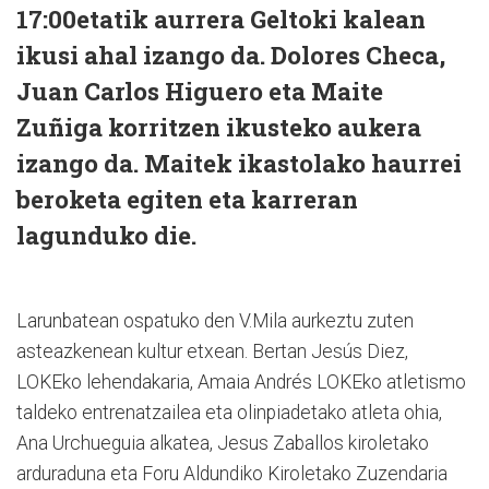
17:00etatik aurrera Geltoki kalean
ikusi ahal izango da. Dolores Checa,
Juan Carlos Higuero eta Maite
Zuñiga korritzen ikusteko aukera
izango da. Maitek ikastolako haurrei
beroketa egiten eta karreran
lagunduko die.
Larunbatean ospatuko den V.Mila aurkeztu zuten
asteazkenean kultur etxean. Bertan Jesús Diez,
LOKEko lehendakaria, Amaia Andrés LOKEko atletismo
taldeko entrenatzailea eta olinpiadetako atleta ohia,
Ana Urchueguia alkatea, Jesus Zaballos kiroletako
arduraduna eta Foru Aldundiko Kiroletako Zuzendaria