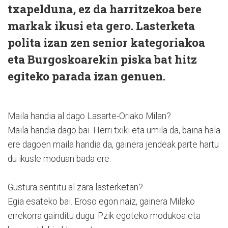
txapelduna, ez da harritzekoa bere
markak ikusi eta gero. Lasterketa
polita izan zen senior kategoriakoa
eta Burgoskoarekin piska bat hitz
egiteko parada izan genuen.
Maila handia al dago Lasarte-Oriako Milan?
Maila handia dago bai. Herri txiki eta umila da, baina hala
ere dagoen maila handia da, gainera jendeak parte hartu
du ikusle moduan bada ere.
Gustura sentitu al zara lasterketan?
Egia esateko bai. Eroso egon naiz, gainera Milako
errekorra gainditu dugu. Pzik egoteko modukoa eta