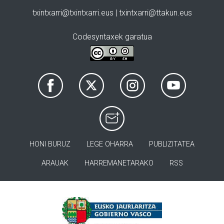
txintxarri@txintxarri.eus | txintxarri@ttakun.eus
Codesyntaxek garatua
HONI BURUZ
LEGE OHARRA
PUBLIZITATEA
ARAUAK
HARREMANETARAKO
RSS