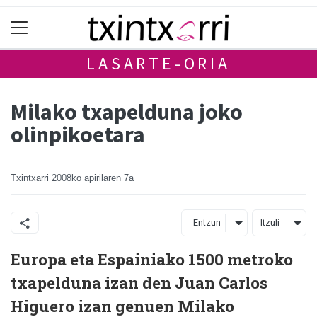
LASARTE-ORIA
Milako txapelduna joko
olinpikoetara
Txintxarri
2008ko apirilaren 7a
Entzun
Itzuli
Europa eta Espainiako 1500 metroko
txapelduna izan den Juan Carlos
Higuero izan genuen Milako