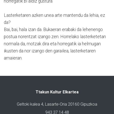
horregatik bi aldiz gustura.
Lasterketaren azken unea arte mantendu da lehia, ez
da?
Bai, bai, hala izan da. Bukaeran erabaki da lehenengo
postua norentzat izango zen. Horrelako lasterketetan
normala da, motzak dira eta horregatik ia helmugan
ikusten da nor izango den garailea, lasterketaren
amaieran.
Ttakun Kultur Elkartea
Geltoki kalea 4, Lasarte-Oria 20160 Gipuzkoa
943 37 14 48