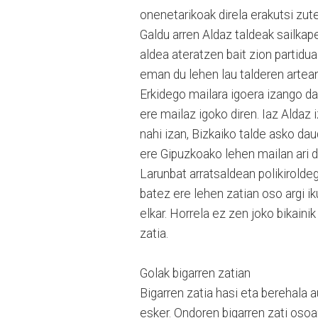
onenetarikoak direla erakutsi zut
Galdu arren Aldaz taldeak sailkap
aldea ateratzen bait zion partidua
eman du lehen lau talderen artea
Erkidego mailara igoera izango da
ere mailaz igoko diren. Iaz Aldaz
nahi izan, Bizkaiko talde asko dau
ere Gipuzkoako lehen mailan ari di
Larunbat arratsaldean polikirolde
batez ere lehen zatian oso argi ik
elkar. Horrela ez zen joko bikaini
zatia.
Golak bigarren zatian
Bigarren zatia hasi eta berehala 
esker. Ondoren bigarren zati osoan