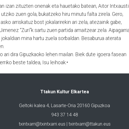
n izan zituzten onenak eta hauetako batean, Aitor Intxausti
 utziko zuen gola, bukatzeko hiru minutu falta zirela. Gero,
sko arriskatuz bost jokalarirekin ari zela, atezainik gabe,
 Jimenez “Zuri”k sartu zuen partida amaitzear zela. Aipagarri
n jokaldian mina hartu zuela sorbaldan. Besaburua aterata
n.
o ari dira Gipuzkaoko lehen mailan. Biek dute igoera fasean
riko beste taldea, Isu leihoak.•
Ttakun Kultur Elkartea
Geltoki kalea 4, Lasarte-Oria 20160 Gipuzkoa
943 37 14 48
txintxarri@txintxarri.eus | txintxarri@ttakun.eus