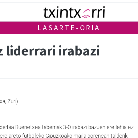
LASARTE-ORIA
liderrari irabazi
a, Zuri)
 derbia Buenetxea tabernak 3-0 irabazi bazuen ere lehia ez
 ere areto futboleko Gipuzkoako maila gorenean talderik