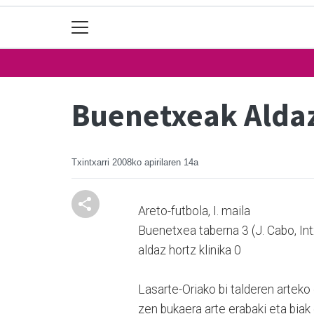
Buenetxeak Aldaz 
Txintxarri
2008ko apirilaren 14a
Areto-futbola, I. maila
Buenetxea taberna 3 (J. Cabo, Intx
aldaz hortz klinika 0
Lasarte-Oriako bi talderen arteko
zen bukaera arte erabaki eta biak