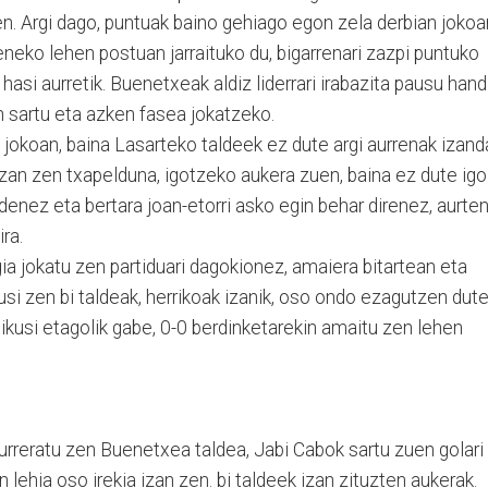
en. Argi dago, puntuak baino gehiago egon zela derbian jokoa
eneko lehen postuan jarraituko du, bigarrenari zazpi puntuko
 hasi aurretik. Buenetxeak aldiz liderrari irabazita pausu hand
n sartu eta azken fasea jokatzeko.
 jokoan, baina Lasarteko taldeek ez dute argi aurrenak izand
 izan zen txapelduna, igotzeko aukera zuen, baina ez dute igo
denez eta bertara joan-etorri asko egin behar direnez, aurte
ra.
gia jokatu zen partiduari dagokionez, amaiera bitartean eta
usi zen bi taldeak, herrikoak izanik, oso ondo ezagutzen dute
k ikusi etagolik gabe, 0-0 berdinketarekin amaitu zen lehen
aurreratu zen Buenetxea taldea, Jabi Cabok sartu zuen golari
 lehia oso irekia izan zen. bi taldeek izan zituzten aukerak.