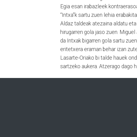
Egia esan irabazleek kontraerasoa
“Intxa”k sartu zuen lehia erabakita
Aldaz taldeak atezaina aldatu eta a
hirugarren gola jaso zuen. Miguel
da Intxak bigarren gola sartu zue
eritetxera eraman behar izan zute
Lasarte-Oriako bi talde hauek ond
sartzeko aukera. Atzerago dago her