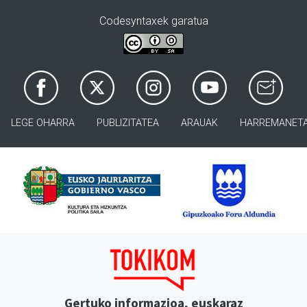
Codesyntaxek garatua
LEGE OHARRA
PUBLIZITATEA
ARAUAK
HARREMANET
Gertuko informazioa, euskaraz