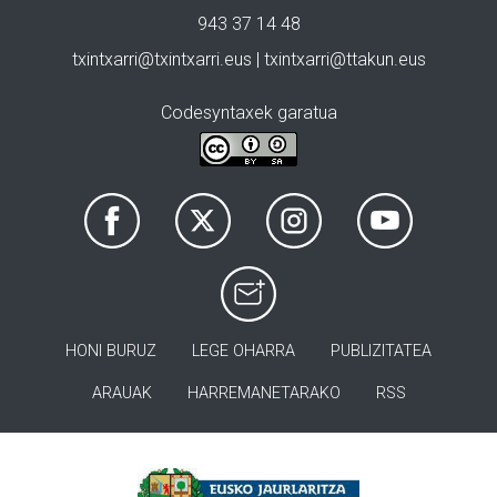
943 37 14 48
txintxarri@txintxarri.eus | txintxarri@ttakun.eus
Codesyntaxek garatua
HONI BURUZ
LEGE OHARRA
PUBLIZITATEA
ARAUAK
HARREMANETARAKO
RSS