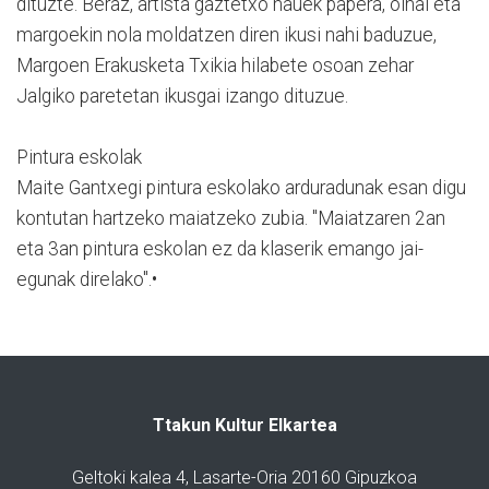
dituzte. Beraz, artista gaztetxo hauek papera, oihal eta
margoekin nola moldatzen diren ikusi nahi baduzue,
Margoen Erakusketa Txikia hilabete osoan zehar
Jalgiko paretetan ikusgai izango dituzue.
Pintura eskolak
Maite Gantxegi pintura eskolako arduradunak esan digu
kontutan hartzeko maiatzeko zubia. "Maiatzaren 2an
eta 3an pintura eskolan ez da klaserik emango jai-
egunak direlako".•
Ttakun Kultur Elkartea
Geltoki kalea 4, Lasarte-Oria 20160 Gipuzkoa