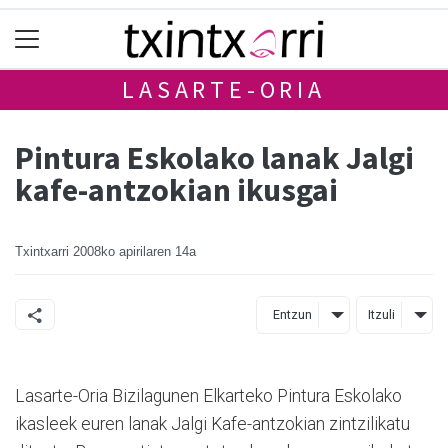
LASARTE-ORIA
Pintura Eskolako lanak Jalgi
kafe-antzokian ikusgai
Txintxarri
2008ko apirilaren 14a
Entzun
Itzuli
Lasarte-Oria Bizilagunen Elkarteko Pintura Eskolako
ikasleek euren lanak Jalgi Kafe-antzokian zintzilikatu