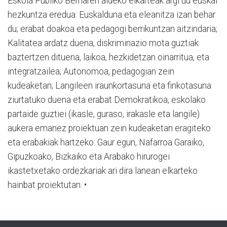
Eskola Publiko Berriaren aldeko elkarteak argi du euskal
hezkuntza eredua: Euskalduna eta eleanitza izan behar
du; erabat doakoa eta pedagogi berrikuntzan aitzindaria;
Kalitatea ardatz duena, diskriminazio mota guztiak
baztertzen dituena, laikoa, hezkidetzan oinarritua, eta
integratzailea; Autonomoa, pedagogian zein
kudeaketan; Langileen iraunkortasuna eta finkotasuna
ziurtatuko duena eta erabat Demokratikoa, eskolako
partaide guztiei (ikasle, guraso, irakasle eta langile)
aukera emanez proiektuan zein kudeaketan eragiteko
eta erabakiak hartzeko. Gaur egun, Nafarroa Garaiko,
Gipuzkoako, Bizkaiko eta Arabako hirurogei
ikastetxetako ordezkariak ari dira lanean elkarteko
hainbat proiektutan. •