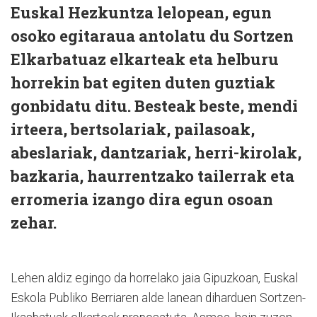
Euskal Hezkuntza lelopean, egun
osoko egitaraua antolatu du Sortzen
Elkarbatuaz elkarteak eta helburu
horrekin bat egiten duten guztiak
gonbidatu ditu. Besteak beste, mendi
irteera, bertsolariak, pailasoak,
abeslariak, dantzariak, herri-kirolak,
bazkaria, haurrentzako tailerrak eta
erromeria izango dira egun osoan
zehar.
Lehen aldiz egingo da horrelako jaia Gipuzkoan, Euskal
Eskola Publiko Berriaren alde lanean diharduen Sortzen-