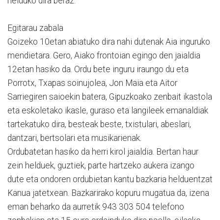
helduko dira beraz.
Egitarau zabala
Goizeko 10etan abiatuko dira nahi dutenak Aia inguruko
mendietara. Gero, Aiako frontoian egingo den jaialdia
12etan hasiko da. Ordu bete inguru iraungo du eta
Porrotx, Txapas soinujolea, Jon Maia eta Aitor
Sarriegiren saioekin batera, Gipuzkoako zenbait ikastola
eta eskoletako ikasle, guraso eta langileek emanaldiak
tartekatuko dira, besteak beste, txistulari, abeslari,
dantzari, bertsolari eta musikarienak.
Ordubatetan hasiko da herri kirol jaialdia. Bertan haur
zein helduek, guztiek, parte hartzeko aukera izango
dute eta ondoren ordubietan kantu bazkaria helduentzat
Kanua jatetxean. Bazkarirako kopuru mugatua da, izena
eman beharko da aurretik 943 303 504 telefono