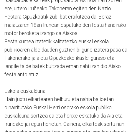
Ikasbatuak elkarteak proposatuta. Asmoa, hain zuzen
ere, urtero Iruñeako Takoneran egiten den Nazio
Festara Gipuzkoatik zubi bat eraikitzea da. Beraz
maiatzaren 18an Iruñean ospatuko den festa handirako
motor beroketa izango da Aiakoa.
Festa xumea izatetik kalitatezko euskal eskola
publikoaren alde dauden guztien bilgune izatera pasa da
Takonerako jaia eta Gipuzkoako ikasle, guraso eta
langile talde batek bultzada eman nahi izan dio Aiako
festa antolatuz.
Eskola euskalduna
Hain juxtu elkartearen helburu eta nahia balioetan
oinarritutako Euskal Herri osorako eskola publiko
euskalduna sortzea da eta horixe eskatuko da Aia eta
Iruñeako jai egun horietan. Gainera, elkarteak sortu nahi