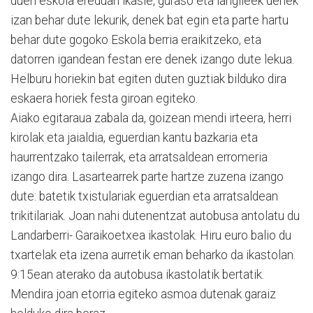
duen eskola ereduan ikasle, guraso eta langileek denek
izan behar dute lekurik, denek bat egin eta parte hartu
behar dute gogoko Eskola berria eraikitzeko, eta
datorren igandean festan ere denek izango dute lekua.
Helburu horiekin bat egiten duten guztiak bilduko dira
eskaera horiek festa giroan egiteko.
Aiako egitaraua zabala da, goizean mendi irteera, herri
kirolak eta jaialdia, eguerdian kantu bazkaria eta
haurrentzako tailerrak, eta arratsaldean erromeria
izango dira. Lasartearrek parte hartze zuzena izango
dute: batetik txistulariak eguerdian eta arratsaldean
trikitilariak. Joan nahi dutenentzat autobusa antolatu du
Landarberri- Garaikoetxea ikastolak. Hiru euro balio du
txartelak eta izena aurretik eman beharko da ikastolan.
9:15ean aterako da autobusa ikastolatik bertatik.
Mendira joan etorria egiteko asmoa dutenak garaiz