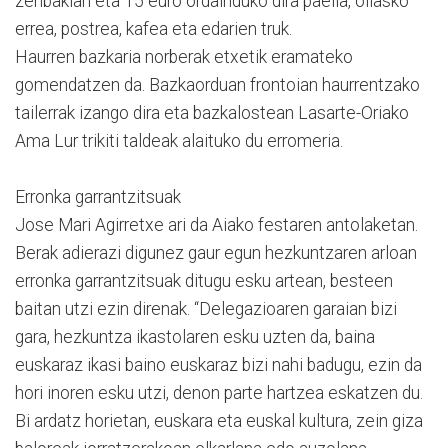
zenbakian eta 15 euro ordainduko dira paella, oilasko
errea, postrea, kafea eta edarien truk.
Haurren bazkaria norberak etxetik eramateko
gomendatzen da. Bazkaorduan frontoian haurrentzako
tailerrak izango dira eta bazkalostean Lasarte-Oriako
Ama Lur trikiti taldeak alaituko du erromeria.
Erronka garrantzitsuak
Jose Mari Agirretxe ari da Aiako festaren antolaketan.
Berak adierazi digunez gaur egun hezkuntzaren arloan
erronka garrantzitsuak ditugu esku artean, besteen
baitan utzi ezin direnak. “Delegazioaren garaian bizi
gara, hezkuntza ikastolaren esku uzten da, baina
euskaraz ikasi baino euskaraz bizi nahi badugu, ezin da
hori inoren esku utzi, denon parte hartzea eskatzen du.
Bi ardatz horietan, euskara eta euskal kultura, zein giza