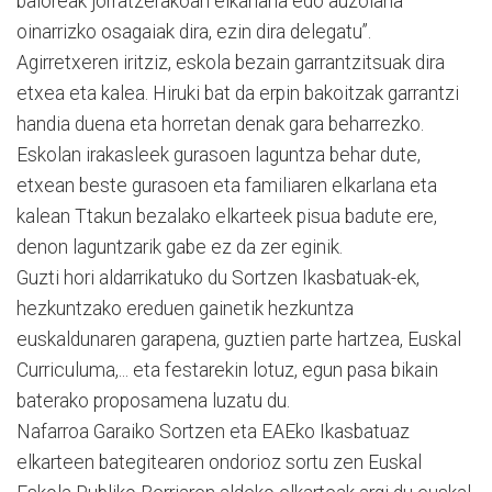
baloreak jorratzerakoan elkarlana edo auzolana
oinarrizko osagaiak dira, ezin dira delegatu”.
Agirretxeren iritziz, eskola bezain garrantzitsuak dira
etxea eta kalea. Hiruki bat da erpin bakoitzak garrantzi
handia duena eta horretan denak gara beharrezko.
Eskolan irakasleek gurasoen laguntza behar dute,
etxean beste gurasoen eta familiaren elkarlana eta
kalean Ttakun bezalako elkarteek pisua badute ere,
denon laguntzarik gabe ez da zer eginik.
Guzti hori aldarrikatuko du Sortzen Ikasbatuak-ek,
hezkuntzako ereduen gainetik hezkuntza
euskaldunaren garapena, guztien parte hartzea, Euskal
Curriculuma,... eta festarekin lotuz, egun pasa bikain
baterako proposamena luzatu du.
Nafarroa Garaiko Sortzen eta EAEko Ikasbatuaz
elkarteen bategitearen ondorioz sortu zen Euskal