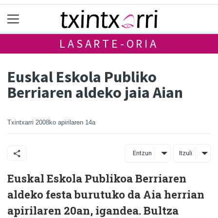
LASARTE-ORIA
Euskal Eskola Publiko
Berriaren aldeko jaia Aian
Txintxarri
2008ko apirilaren 14a
Entzun
Itzuli
Euskal Eskola Publikoa Berriaren
aldeko festa burutuko da Aia herrian
apirilaren 20an, igandea. Bultza