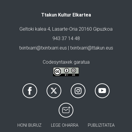
Ttakun Kultur Elkartea
Geltoki kalea 4, Lasarte-Oria 20160 Gipuzkoa
943 37 14 48
txintxarri@txintxarri.eus | txintxarri@ttakun.eus
Codesyntaxek garatua
HONI BURUZ
LEGE OHARRA
PUBLIZITATEA