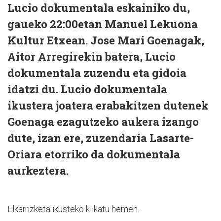
Lucio dokumentala eskainiko du,
gaueko 22:00etan Manuel Lekuona
Kultur Etxean. Jose Mari Goenagak,
Aitor Arregirekin batera, Lucio
dokumentala zuzendu eta gidoia
idatzi du. Lucio dokumentala
ikustera joatera erabakitzen dutenek
Goenaga ezagutzeko aukera izango
dute, izan ere, zuzendaria Lasarte-
Oriara etorriko da dokumentala
aurkeztera.
Elkarrizketa ikusteko klikatu hemen.