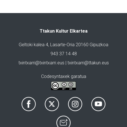
Ttakun Kultur Elkartea
Geltoki kalea 4, Lasarte-Oria 20160 Gipuzkoa
943 37 14 48
txintxarri@txintxarri.eus | txintxarri@ttakun.eus
Codesyntaxek garatua