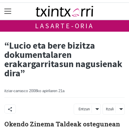
LASARTE-ORIA
“Lucio eta bere bizitza
dokumentalaren
erakargarritasun nagusienak
dira”
itziar-carrasco
2008ko apirilaren 21a
Entzun
Itzuli
Okendo Zinema Taldeak ostegunean