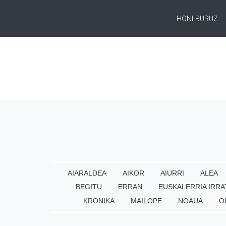
HONI BURUZ
AIARALDEA
AIKOR
AIURRI
ALEA
BEGITU
ERRAN
EUSKALERRIA IRRA
KRONIKA
MAILOPE
NOAUA
O