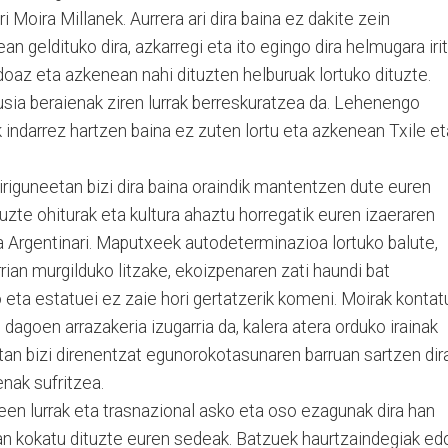
i Moira Millanek. Aurrera ari dira baina ez dakite zein
ean geldituko dira, azkarregi eta ito egingo dira helmugara irit
oaz eta azkenean nahi dituzten helburuak lortuko dituzte.
usia beraienak ziren lurrak berreskuratzea da. Lehenengo
ek indarrez hartzen baina ez zuten lortu eta azkenean Txile et
iguneetan bizi dira baina oraindik mantentzen dute euren
zte ohiturak eta kultura ahaztu horregatik euren izaeraren
a Argentinari. Maputxeek autodeterminazioa lortuko balute,
rian murgilduko litzake, ekoizpenaren zati haundi bat
eta estatuei ez zaie hori gertatzerik komeni. Moirak kontat
goen arrazakeria izugarria da, kalera atera orduko irainak
etan bizi direnentzat egunorokotasunaren barruan sartzen dir
nak sufritzea.
een lurrak eta trasnazional asko eta oso ezagunak dira han
 han kokatu dituzte euren sedeak. Batzuek haurtzaindegiak ed