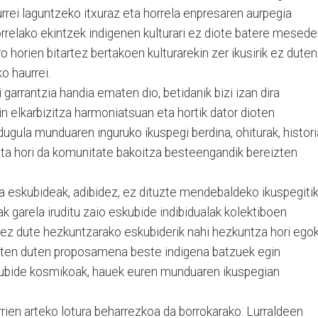
urrei laguntzeko itxuraz eta horrela enpresaren aurpegia
rrelako ekintzek indigenen kulturari ez diote batere mesede
 horien bitartez bertakoen kulturarekin zer ikusirik ez duten
o haurrei.
arrantzia handia ematen dio, betidanik bizi izan dira
n elkarbizitza harmoniatsuan eta hortik dator dioten
dugula munduaren inguruko ikuspegi berdina, ohiturak, histori
 eta hori da komunitate bakoitza besteengandik bereizten
a eskubideak, adibidez, ez dituzte mendebaldeko ikuspegiti
tak garela iruditu zaio eskubide indibidualak kolektiboen
k ez dute hezkuntzarako eskubiderik nahi hezkuntza hori egok
egiten duten proposamena beste indigena batzuek egin
skubide kosmikoak, hauek euren munduaren ikuspegian
rien arteko lotura beharrezkoa da borrokarako. Lurraldeen