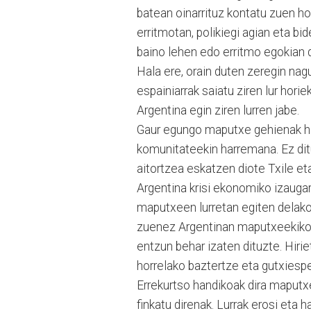
batean oinarrituz kontatu zuen hor
erritmotan, polikiegi agian eta bid
baino lehen edo erritmo egokian d
Hala ere, orain duten zeregin nag
espainiarrak saiatu ziren lur hori
Argentina egin ziren lurren jabe.
Gaur egungo maputxe gehienak hir
komunitateekin harremana. Ez ditu
aitortzea eskatzen diote Txile et
Argentina krisi ekonomiko izaugar
maputxeen lurretan egiten delako 
zuenez Argentinan maputxeekiko da
entzun behar izaten dituzte. Hiri
horrelako baztertze eta gutxiespe
Errekurtso handikoak dira maputx
finkatu direnak. Lurrak erosi eta