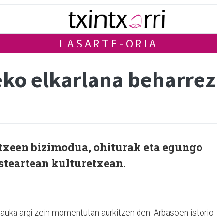
LASARTE-ORIA
eko elkarlana beharre
xeen bizimodua, ohiturak eta egungo
steartean kulturetxean.
auka argi zein momentutan aurkitzen den. Arbasoen istorio