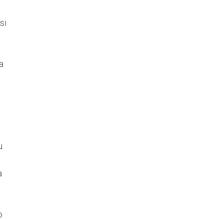
si
a
u
a
o