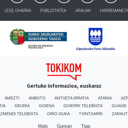
LEGE OHARRA
PUBLIZITATEA
ARAUAK
HARREMANET
Gertuko informazioa, euskaraz
AMEZTI
ANBOTO
ANTXETA IRRATIA
ATARIA
AZP
TIA
GEURIA
GOIENA
GOIERRI TELEBISTA
GUAIXE
IZMENDI TELEBISTA
ORIO GUKA
TXINTXARRI
ZARAUT
Matx
Gurean
Ttap