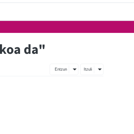
zkoa da"
Entzun
Itzuli