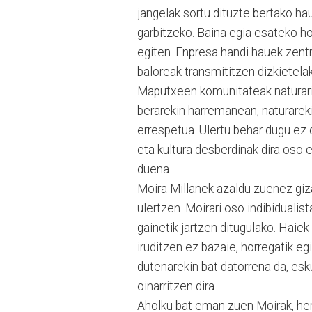
jangelak sortu dituzte bertako ha
garbitzeko. Baina egia esateko ho
egiten. Enpresa handi hauek zentro
baloreak transmititzen dizkietelak
Maputxeen komunitateak naturari g
berarekin harremanean, naturareki
errespetua. Ulertu behar dugu ez 
eta kultura desberdinak dira oso
duena.
Moira Millanek azaldu zuenez giz
ulertzen. Moirari oso indibidualis
gainetik jartzen ditugulako. Haie
iruditzen ez bazaie, horregatik 
dutenarekin bat datorrena da, e
oinarritzen dira.
Aholku bat eman zuen Moirak, her