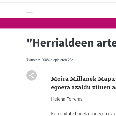
"Herrialdeen art
Txintxarri
2008ko apirilaren 25a
Moira Millanek Maput
egoera azaldu zituen a
Helena Ferreras
Komunitate honek gaur egun ez d