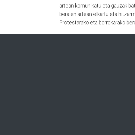
artean komunikatu eta gauzak ba
beraien artean elkartu eta hitzarme
Protestarako eta borrokarako berd