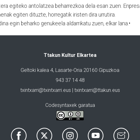
tera egiteko antolatzea beharrezkoa dela esan zuen. Enpres
nak egiten dituzte, horregatik iristen dira urrutira.
ina egin beharko genukeela aldarrikatu zuen, elkar lana.•
Ttakun Kultur Elkartea
Geltoki kalea 4, Lasarte-Oria 20160 Gipuzkoa
943 37 14 48
txintxarri@txintxarri.eus | txintxarri@ttakun.eus
Codesyntaxek garatua