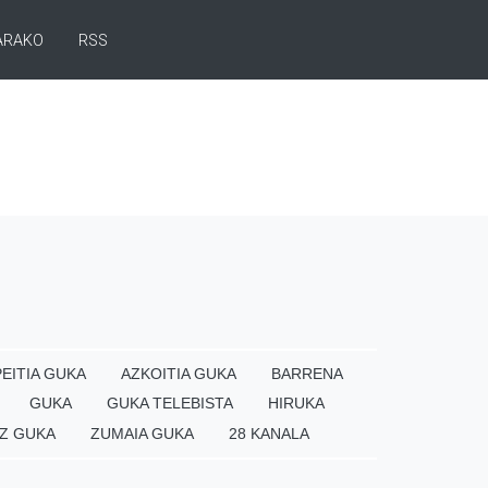
ARAKO
RSS
EITIA GUKA
AZKOITIA GUKA
BARRENA
GUKA
GUKA TELEBISTA
HIRUKA
Z GUKA
ZUMAIA GUKA
28 KANALA