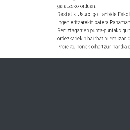
garatzeko orduan.
Bestetik, Usurbilgo Lanbide Esk
Ingenieritzarekin batera Panaman
Berriztagarrien punta-puntako gu
ordezkariekin hainbat bilera izan
Proiektu honek oihartzun handia i