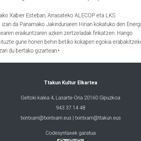
olako Xabier Esteban, Arrasateko ALECOP eta LKS
 izan da Panamako Jakinduriaren Hirian kokatuko den Energ
nearen eraikuntzaren azken zertzeladak finkatzen. Hango
 dituzte gune honen behin betiko kokapen egokia erabakitzek
zan du bertako gizartean.•
Ttakun Kultur Elkartea
Geltoki kalea 4, Lasarte-Oria 20160 Gipuzkoa
943 37 14 48
txintxarri@txintxarri.eus | txintxarri@ttakun.eus
Codesyntaxek garatua