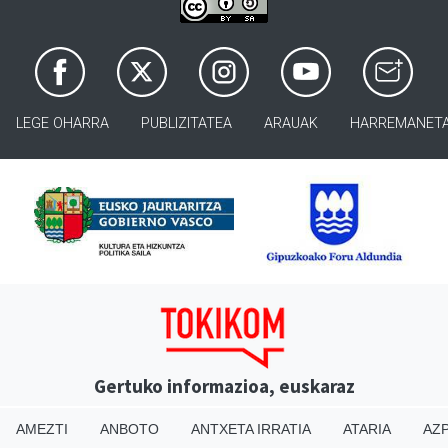
LEGE OHARRA
PUBLIZITATEA
ARAUAK
HARREMANET
Gertuko informazioa, euskaraz
AMEZTI
ANBOTO
ANTXETA IRRATIA
ATARIA
AZP