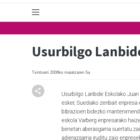
Usurbilgo Lanbid
Txintxarri
2008ko maiatzaren 5a
Usurbilgo Lanbide Eskolako Juan 
esker, Suediako zenbait enpresa e
bibrazioen bidezko mantenimendua
eskola Varberg enpresarako haize
benetan aberasgarria suertatu zai
adierazgarria iruditu zaio enpres