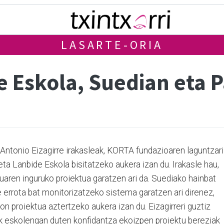
LASARTE-ORIA
e Eskola, Suedian eta
Antonio Eizagirre irakasleak, KORTA fundazioaren laguntzari
ta Lanbide Eskola bisitatzeko aukera izan du. Irakasle hau,
ren inguruko proiektua garatzen ari da. Suediako hainbat
 errota bat monitorizatzeko sistema garatzen ari direnez,
on proiektua aztertzeko aukera izan du. Eizagirreri guztiz
ek eskolengan duten konfidantza ekoizpen proiektu bereziak