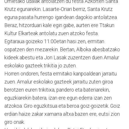
Urnietako udalak antolatzen du festa Azkorten Santa
Krutz egunarekin. Lasarte-Oriari berriz, Santa Krutz
eguna pasata hurrengo igandean dagokio antolatzea.
Beraz, hitzorduari kale egin gabe, aurten ere Ttakun
Kultur Elkarteak antolatu zuen atzoko festa.
Egitaraua goizeko 11:00etan hasi zen, ermitan
ospatzen den mezarekin. Bertan, Alboka abesbatzako
kideek abestu eta Jon Lasak zuzentzen duen Amalur
eskolako gazteek trikitia jo zuten.
Horren ondoren, festa ermitako kanpoaldean jarraitu
zuen. Amalur eskolako gazteek jarraitu zuten giroa
berotzen euren trikitixa, pandero eta bateriarekin,
eguzkiarekin batera; izan ere egun ederra izan zen
atzokoa. Giro eguzkitsua eta beroa goiz-goizetik. Goiz
erdian haize zakar xamarra altxa bazen ere, eutsi zion
giro onak.