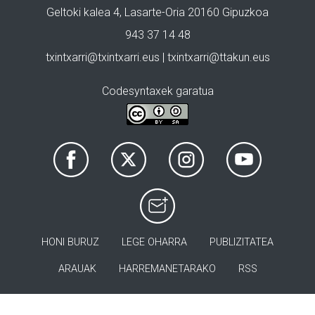
Geltoki kalea 4, Lasarte-Oria 20160 Gipuzkoa
943 37 14 48
txintxarri@txintxarri.eus | txintxarri@ttakun.eus
Codesyntaxek garatua
HONI BURUZ
LEGE OHARRA
PUBLIZITATEA
ARAUAK
HARREMANETARAKO
RSS