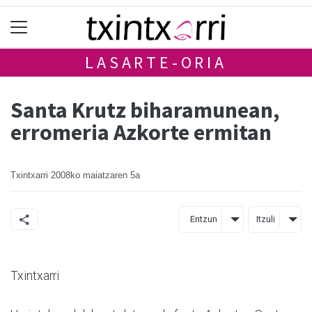
LASARTE-ORIA
Santa Krutz biharamunean,
erromeria Azkorte ermitan
Txintxarri
2008ko maiatzaren 5a
Entzun
Itzuli
Txintxarri