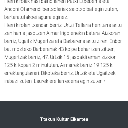
Herri kirolak hasi baino lehen Patxi Etxeberria eta
Andoni Otamendi bertsolariek saiotxo bat egin zuten,
bertaratutakoei agurra eginez.
Herri kirolen txandan berriz, Urtzi Telleria herritarra aritu
zen harria jasotzen Aimar Irigoienekin batera. Aizkoran
berriz, Ugaitz Mugertza eta Barberena aritu ziren. Enbor
bat mozteko Barberenak 43 kolpe behar izan zituen,
Mugertzak berriz, 47. Urtzik 15 jasoaldi eman zizkion
125 k. kopari 2 minututan, Aimarrek berriz 19 125 k.
errektangularrari. Bikoteka berriz, Urtzik eta Ugaitzek
irabazi zuten. Laurek ere lan ederra egin zuten.•
Ttakun Kultur Elkartea