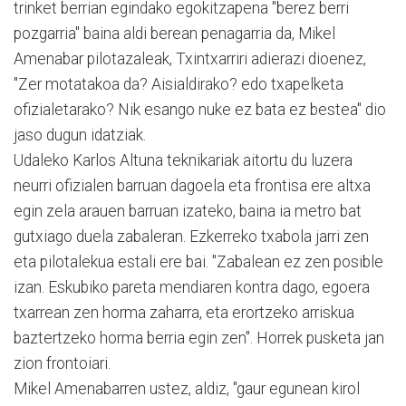
trinket berrian egindako egokitzapena "berez berri
pozgarria" baina aldi berean penagarria da, Mikel
Amenabar pilotazaleak, Txintxarriri adierazi dioenez,
"Zer motatakoa da? Aisialdirako? edo txapelketa
ofizialetarako? Nik esango nuke ez bata ez bestea" dio
jaso dugun idatziak.
Udaleko Karlos Altuna teknikariak aitortu du luzera
neurri ofizialen barruan dagoela eta frontisa ere altxa
egin zela arauen barruan izateko, baina ia metro bat
gutxiago duela zabaleran. Ezkerreko txabola jarri zen
eta pilotalekua estali ere bai. "Zabalean ez zen posible
izan. Eskubiko pareta mendiaren kontra dago, egoera
txarrean zen horma zaharra, eta erortzeko arriskua
baztertzeko horma berria egin zen". Horrek pusketa jan
zion frontoiari.
Mikel Amenabarren ustez, aldiz, "gaur egunean kirol