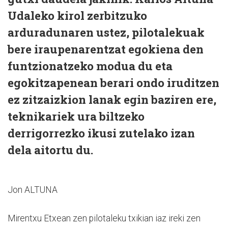
Udaleko kirol zerbitzuko
arduradunaren ustez, pilotalekuak
bere iraupenarentzat egokiena den
funtzionatzeko modua du eta
egokitzapenean berari ondo iruditzen
ez zitzaizkion lanak egin baziren ere,
teknikariek ura biltzeko
derrigorrezko ikusi zutelako izan
dela aitortu du.
Jon ALTUNA
Mirentxu Etxean zen pilotaleku txikian iaz ireki zen