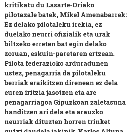
kritikatu du Lasarte-Oriako
pilotazale batek, Mikel Amenabarrek:
Ez delako pilotaleku irekia, ez
duelako neurri ofizialik eta urak
biltzeko erreten bat egin delako
zoruan, eskuin-paretaren ertzean.
Pilota federazioko arduradunen
ustez, penagarria da pilotaleku
berriak eraikitzen direnean ez dela
euren iritzia jasotzen eta are
penagarriagoa Gipuzkoan zaletasuna
handitzen ari dela eta arauzko
neurriak dituzten horren trinket
gutxi daudela jakinik. Karlos Altuna