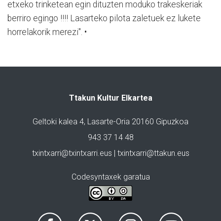
etxeko trinketean egin dituzten moduko trakeskeriak
berriro egingo !!!! Lasarteko pilota zaletuek ez lukete
horrelakorik merezi". •
Ttakun Kultur Elkartea
Geltoki kalea 4, Lasarte-Oria 20160 Gipuzkoa
943 37 14 48
txintxarri@txintxarri.eus | txintxarri@ttakun.eus
Codesyntaxek garatua