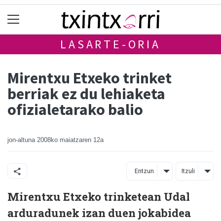
LASARTE-ORIA
Mirentxu Etxeko trinket
berriak ez du lehiaketa
ofizialetarako balio
jon-altuna
2008ko maiatzaren 12a
Entzun
Itzuli
Mirentxu Etxeko trinketean Udal
arduradunek izan duen jokabidea