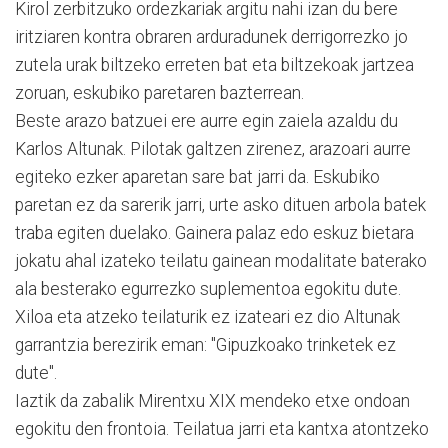
Kirol zerbitzuko ordezkariak argitu nahi izan du bere
iritziaren kontra obraren arduradunek derrigorrezko jo
zutela urak biltzeko erreten bat eta biltzekoak jartzea
zoruan, eskubiko paretaren bazterrean.
Beste arazo batzuei ere aurre egin zaiela azaldu du
Karlos Altunak. Pilotak galtzen zirenez, arazoari aurre
egiteko ezker aparetan sare bat jarri da. Eskubiko
paretan ez da sarerik jarri, urte asko dituen arbola batek
traba egiten duelako. Gainera palaz edo eskuz bietara
jokatu ahal izateko teilatu gainean modalitate baterako
ala besterako egurrezko suplementoa egokitu dute.
Xiloa eta atzeko teilaturik ez izateari ez dio Altunak
garrantzia berezirik eman: "Gipuzkoako trinketek ez
dute".
Iaztik da zabalik Mirentxu XIX mendeko etxe ondoan
egokitu den frontoia. Teilatua jarri eta kantxa atontzeko