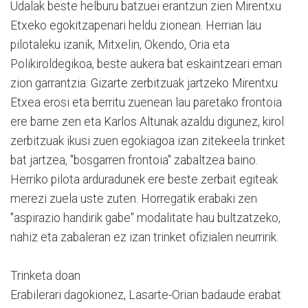
Udalak beste helburu batzuei erantzun zien Mirentxu
Etxeko egokitzapenari heldu zionean. Herrian lau
pilotaleku izanik, Mitxelin, Okendo, Oria eta
Polikiroldegikoa, beste aukera bat eskaintzeari eman
zion garrantzia: Gizarte zerbitzuak jartzeko Mirentxu
Etxea erosi eta berritu zuenean lau paretako frontoia
ere barne zen eta Karlos Altunak azaldu digunez, kirol
zerbitzuak ikusi zuen egokiagoa izan zitekeela trinket
bat jartzea, "bosgarren frontoia" zabaltzea baino.
Herriko pilota arduradunek ere beste zerbait egiteak
merezi zuela uste zuten. Horregatik erabaki zen
"aspirazio handirik gabe" modalitate hau bultzatzeko,
nahiz eta zabaleran ez izan trinket ofizialen neurririk.
Trinketa doan
Erabilerari dagokionez, Lasarte-Orian badaude erabat