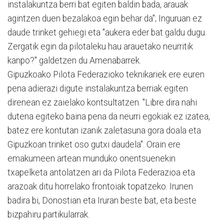
instalakuntza berri bat egiten baldin bada, arauak
agintzen duen bezalakoa egin behar da"; Inguruan ez
daude trinket gehiegi eta "aukera eder bat galdu dugu.
Zergatik egin da pilotaleku hau arauetako neurritik
kanpo?" galdetzen du Amenabarrek.
Gipuzkoako Pilota Federazioko teknikariek ere euren
pena adierazi digute instalakuntza berriak egiten
direnean ez zaielako kontsultatzen. "Libre dira nahi
dutena egiteko baina pena da neurri egokiak ez izatea,
batez ere kontutan izanik zaletasuna gora doala eta
Gipuzkoan trinket oso gutxi daudela". Orain ere
emakumeen artean munduko onentsuenekin
txapelketa antolatzen ari da Pilota Federazioa eta
arazoak ditu horrelako frontoiak topatzeko. Irunen
badira bi, Donostian eta Iruran beste bat, eta beste
bizpahiru partikularrak.