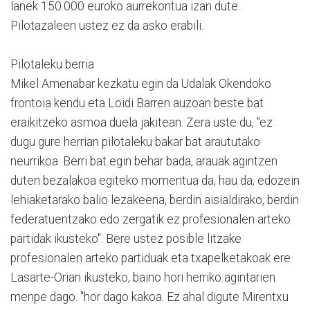
lanek 150.000 euroko aurrekontua izan dute.
Pilotazaleen ustez ez da asko erabili.
Pilotaleku berria
Mikel Amenabar kezkatu egin da Udalak Okendoko
frontoia kendu eta Loidi Barren auzoan beste bat
eraikitzeko asmoa duela jakitean. Zera uste du, "ez
dugu gure herrian pilotaleku bakar bat araututako
neurrikoa. Berri bat egin behar bada, arauak agintzen
duten bezalakoa egiteko momentua da, hau da, edozein
lehiaketarako balio lezakeena, berdin aisialdirako, berdin
federatuentzako edo zergatik ez profesionalen arteko
partidak ikusteko". Bere ustez posible litzake
profesionalen arteko partiduak eta txapelketakoak ere
Lasarte-Orian ikusteko, baino hori herriko agintarien
menpe dago. "hor dago kakoa. Ez ahal digute Mirentxu