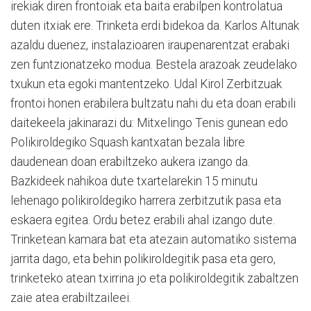
irekiak diren frontoiak eta baita erabilpen kontrolatua
duten itxiak ere. Trinketa erdi bidekoa da. Karlos Altunak
azaldu duenez, instalazioaren iraupenarentzat erabaki
zen funtzionatzeko modua. Bestela arazoak zeudelako
txukun eta egoki mantentzeko. Udal Kirol Zerbitzuak
frontoi honen erabilera bultzatu nahi du eta doan erabili
daitekeela jakinarazi du: Mitxelingo Tenis gunean edo
Polikiroldegiko Squash kantxatan bezala libre
daudenean doan erabiltzeko aukera izango da.
Bazkideek nahikoa dute txartelarekin 15 minutu
lehenago polikiroldegiko harrera zerbitzutik pasa eta
eskaera egitea. Ordu betez erabili ahal izango dute.
Trinketean kamara bat eta atezain automatiko sistema
jarrita dago, eta behin polikiroldegitik pasa eta gero,
trinketeko atean txirrina jo eta polikiroldegitik zabaltzen
zaie atea erabiltzaileei.