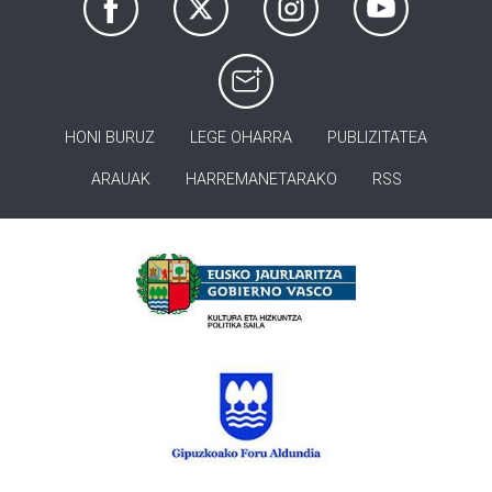
HONI BURUZ
LEGE OHARRA
PUBLIZITATEA
ARAUAK
HARREMANETARAKO
RSS