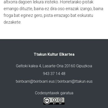
altxorra dagoen lekura iristeko. Horretarako pistak
emango dituzte, baina ez dira oso errazak izango, baina
froga bat eginez gero, pista errazago bat eskuratu
dezakete.
Ttakun Kultur Elkartea
Geltoki kalea 4, Lasarte-Oria 20160 Gipuzkoa
943 37 14 48
txintxarri@txintxarri.eus | txintxarri@ttakun.eus
Codesyntaxek garatua