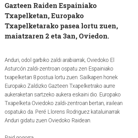
Gazteen Raiden Espainiako
Txapelketan, Europako
Txapelketarako pasea lortu zuen,
maiatzaren 2 eta 3an, Oviedon.
Anduri, odol garbiko zaldi arabiarrak, Oviedoko El
Asturcón zaldi-zentroan ospatu zen Espainiako
txapelketan 8.postua lortu zuen. Sailkapen honek
Europako Zaldizko Gazteen Txapelketrako aurre
aukeraketan sartzeko aukera eskaini dio. Europako
Txapelketa Oviedoko zaldi-zentroan bertan, irailean
ospatuko da. Peré Llorens Rodriguez kataluinarrak
Anduri gidatu zuen Oviedoko Raidean.
Raid gogorra