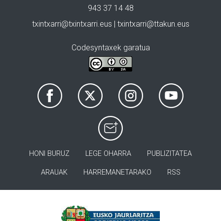
943 37 14 48
txintxarri@txintxarri.eus | txintxarri@ttakun.eus
Codesyntaxek garatua
HONI BURUZ
LEGE OHARRA
PUBLIZITATEA
ARAUAK
HARREMANETARAKO
RSS