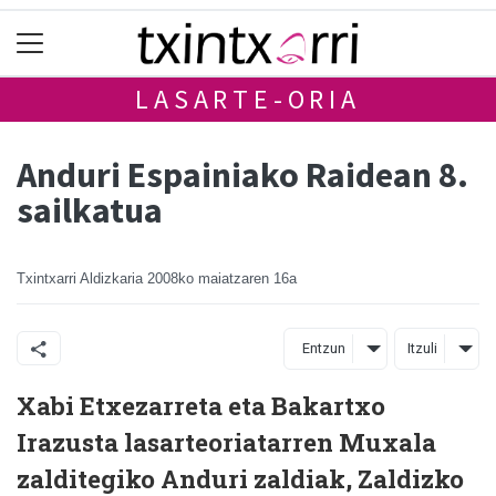
LASARTE-ORIA
Anduri Espainiako Raidean 8.
sailkatua
Txintxarri Aldizkaria
2008ko maiatzaren 16a
Entzun
Itzuli
Xabi Etxezarreta eta Bakartxo
Irazusta lasarteoriatarren Muxala
zalditegiko Anduri zaldiak, Zaldizko