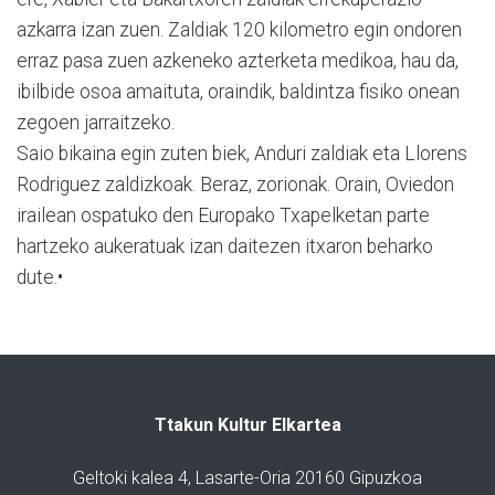
azkarra izan zuen. Zaldiak 120 kilometro egin ondoren
erraz pasa zuen azkeneko azterketa medikoa, hau da,
ibilbide osoa amaituta, oraindik, baldintza fisiko onean
zegoen jarraitzeko.
Saio bikaina egin zuten biek, Anduri zaldiak eta Llorens
Rodriguez zaldizkoak. Beraz, zorionak. Orain, Oviedon
irailean ospatuko den Europako Txapelketan parte
hartzeko aukeratuak izan daitezen itxaron beharko
dute.•
Ttakun Kultur Elkartea
Geltoki kalea 4, Lasarte-Oria 20160 Gipuzkoa