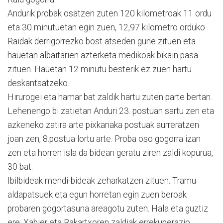
Andurik probak osatzen zuten 120 kilometroak 11 ordu
eta 30 minutuetan egin zuen, 12,97 kilometro orduko.
Raidak derrigorrezko bost atseden gune zituen eta
hauetan albaitarien azterketa medikoak bikain pasa
zituen. Hauetan 12 minutu besterik ez zuen hartu
deskantsatzeko.
Hirurogei eta hamar bat zaldik hartu zuten parte bertan.
Lehenengo bi zatietan Anduri 23. postuan sartu zen eta
azkeneko zatira arte pixkanaka postuak aurreratzen
joan zen, 8.postua lortu arte. Proba oso gogorra izan
zen eta horren isla da bidean geratu ziren zaldi kopurua,
30 bat.
Ibilbideak mendi-bideak zeharkatzen zituen. Tramu
aldapatsuek eta egun horretan egin zuen beroak
probaren gogortasuna areagotu zuten. Hala eta guztiz
ere, Xabier eta Bakartxoren zaldiak errekuperazio