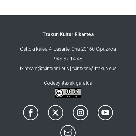
Ttakun Kultur Elkartea
Geltoki kalea 4, Lasarte-Oria 20160 Gipuzkoa
943 37 14 48
txintxarri@txintxarri.eus | txintxarri@ttakun.eus
Codesyntaxek garatua