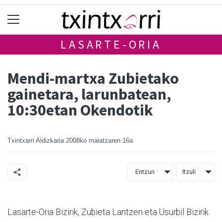
LASARTE-ORIA
Mendi-martxa Zubietako
gainetara, larunbatean,
10:30etan Okendotik
Txintxarri Aldizkaria
2008ko maiatzaren 16a
Entzun
Itzuli
Lasarte-Oria Bizirik, Zubieta Lantzen eta Usurbil Bizirik