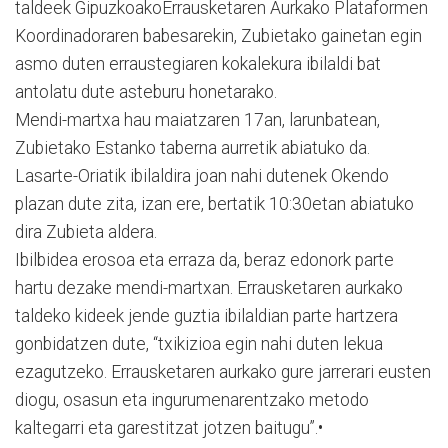
taldeek GipuzkoakoErrausketaren Aurkako Plataformen
Koordinadoraren babesarekin, Zubietako gainetan egin
asmo duten erraustegiaren kokalekura ibilaldi bat
antolatu dute asteburu honetarako.
Mendi-martxa hau maiatzaren 17an, larunbatean,
Zubietako Estanko taberna aurretik abiatuko da.
Lasarte-Oriatik ibilaldira joan nahi dutenek Okendo
plazan dute zita, izan ere, bertatik 10:30etan abiatuko
dira Zubieta aldera.
Ibilbidea erosoa eta erraza da, beraz edonork parte
hartu dezake mendi-martxan. Errausketaren aurkako
taldeko kideek jende guztia ibilaldian parte hartzera
gonbidatzen dute, “txikizioa egin nahi duten lekua
ezagutzeko. Errausketaren aurkako gure jarrerari eusten
diogu, osasun eta ingurumenarentzako metodo
kaltegarri eta garestitzat jotzen baitugu”.•