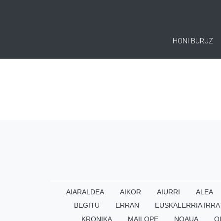
HONI BURUZ
AIARALDEA
AIKOR
AIURRI
ALEA
BEGITU
ERRAN
EUSKALERRIA IRRA
KRONIKA
MAILOPE
NOAUA
O