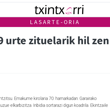
LASARTE-ORIA
urte zituelarik hil ze
antzitsu. Emakume kirolaria 70. hamarkadan. Garairako
zue elkarbizitza. Inbidia sortarazi digun koadrila. Ekintzaile