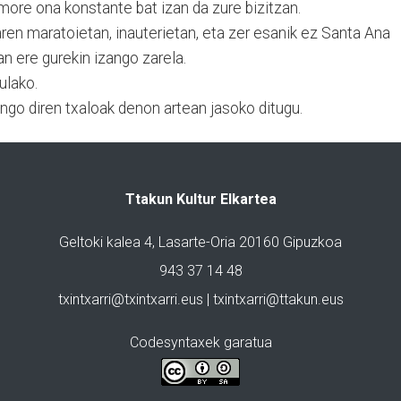
Umore ona konstante bat izan da zure bizitzan.
ren maratoietan, inauterietan, eta zer esanik ez Santa Ana
n ere gurekin izango zarela.
ulako.
ngo diren txaloak denon artean jasoko ditugu.
Ttakun Kultur Elkartea
Geltoki kalea 4, Lasarte-Oria 20160 Gipuzkoa
943 37 14 48
txintxarri@txintxarri.eus | txintxarri@ttakun.eus
Codesyntaxek garatua