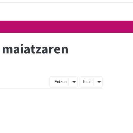
n maiatzaren
Entzun
Itzuli