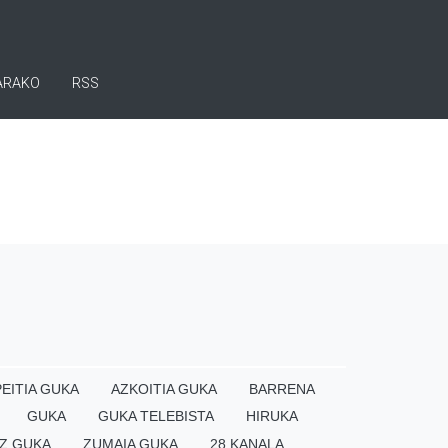
ARAKO
RSS
EITIA GUKA
AZKOITIA GUKA
BARRENA
GUKA
GUKA TELEBISTA
HIRUKA
Z GUKA
ZUMAIA GUKA
28 KANALA