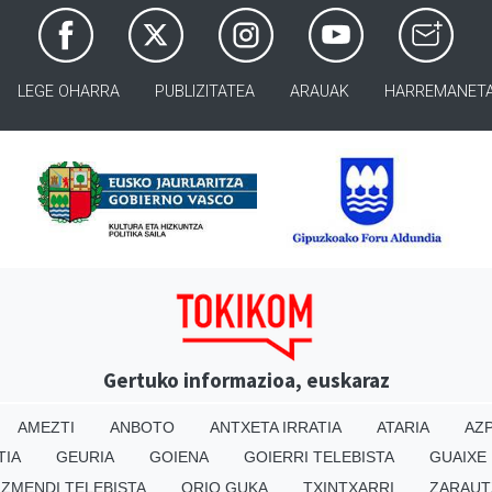
LEGE OHARRA
PUBLIZITATEA
ARAUAK
HARREMANET
Gertuko informazioa, euskaraz
AMEZTI
ANBOTO
ANTXETA IRRATIA
ATARIA
AZP
TIA
GEURIA
GOIENA
GOIERRI TELEBISTA
GUAIXE
IZMENDI TELEBISTA
ORIO GUKA
TXINTXARRI
ZARAUT