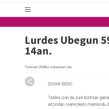
Lurdes Ubegun 59 
14an.
Txintxarri
2008ko maiatzaren 16a
GOIAN BEGO
Taldea izan da zure bizitzan garr
aitzindari. Harrezkero mantendu du