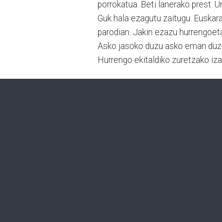
porrokatua. Beti lanerako prest. 
Guk hala ezagutu zaitugu. Euskara
parodian. Jakin ezazu hurrengoeta
Asko jasoko duzu asko eman duz
Hurrengo ekitaldiko zuretzako iza