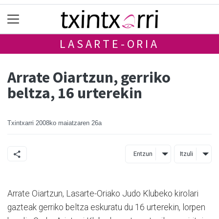
LASARTE-ORIA
Arrate Oiartzun, gerriko
beltza, 16 urterekin
Txintxarri
2008ko maiatzaren 26a
Entzun
Itzuli
Arrate Oiartzun, Lasarte-Oriako Judo Klubeko kirolari
gazteak gerriko beltza eskuratu du 16 urterekin, lorpen