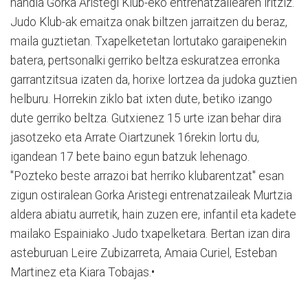
handia Gorka Aristegi Klub-eko entrenatzailearen iritziz.
Judo Klub-ak emaitza onak biltzen jarraitzen du beraz,
maila guztietan. Txapelketetan lortutako garaipenekin
batera, pertsonalki gerriko beltza eskuratzea erronka
garrantzitsua izaten da, horixe lortzea da judoka guztien
helburu. Horrekin ziklo bat ixten dute, betiko izango
dute gerriko beltza. Gutxienez 15 urte izan behar dira
jasotzeko eta Arrate Oiartzunek 16rekin lortu du,
igandean 17 bete baino egun batzuk lehenago.
"Pozteko beste arrazoi bat herriko klubarentzat" esan
zigun ostiralean Gorka Aristegi entrenatzaileak Murtzia
aldera abiatu aurretik, hain zuzen ere, infantil eta kadete
mailako Espainiako Judo txapelketara. Bertan izan dira
asteburuan Leire Zubizarreta, Amaia Curiel, Esteban
Martinez eta Kiara Tobajas.•