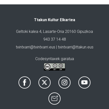
Ttakun Kultur Elkartea
Geltoki kalea 4, Lasarte-Oria 20160 Gipuzkoa
943 37 14 48
txintxarri@txintxarri.eus | txintxarri@ttakun.eus
Codesyntaxek garatua