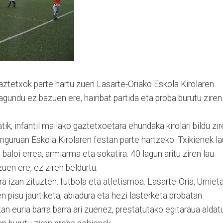
ztetxok parte hartu zuen Lasarte-Oriako Eskola Kirolaren
gundu ez bazuen ere, hainbat partida eta proba burutu ziren
ik, infantil mailako gaztetxoetara ehundaka kirolari bildu zi
inguruan Eskola Kirolaren festan parte hartzeko. Txikienek la
, baloi errea, armiarma eta sokatira. 40 lagun aritu ziren lau
zuen ere, ez ziren beldurtu.
 izan zituzten: futbola eta atletismoa. Lasarte-Oria, Urniet
en pisu jaurtiketa, abiadura eta hezi lasterketa probatan
n euria barra barra ari zuenez, prestatutako egitaraua aldatu