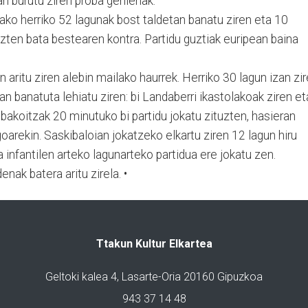
an burutu ziren proba gehienak.
ako herriko 52 lagunak bost taldetan banatu ziren eta 10
uzten bata bestearen kontra. Partidu guztiak euripean baina
aritu ziren alebin mailako haurrek. Herriko 30 lagun izan zi
an banatuta lehiatu ziren: bi Landaberri ikastolakoak ziren et
akoitzak 20 minutuko bi partidu jokatu zituzten, hasieran
oarekin. Saskibaloian jokatzeko elkartu ziren 12 lagun hiru
ta infantilen arteko lagunarteko partidua ere jokatu zen.
nak batera aritu zirela. •
Ttakun Kultur Elkartea
Geltoki kalea 4, Lasarte-Oria 20160 Gipuzkoa
943 37 14 48