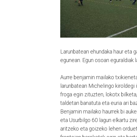
Larunbatean ehundaka haur eta ga
egunean. Egun osoan eguraldiak la
Aurre benjamin mailako txikienetat
larunbatean Michelingo kiroldegi 
froga egin zituzten, lokotx bilketa
taldetan banatuta eta euria ari ba
Benjamin mailako haurrek bi aukera
eta Usurbilgo 60 lagun elkartu zir
aritzeko eta goizeko lehen ordueta