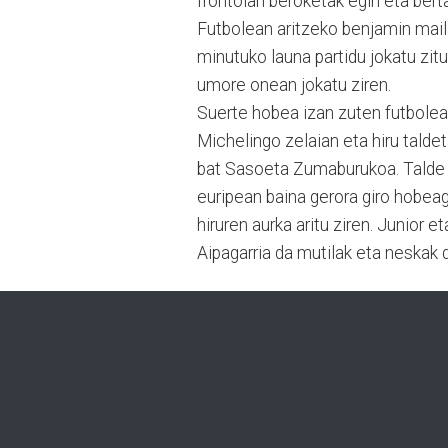
frontoian beroketak egin eta bert
Futbolean aritzeko benjamin mail
minutuko launa partidu jokatu zit
umore onean jokatu ziren.
Suerte hobea izan zuten futbolean 
Michelingo zelaian eta hiru taldet
bat Sasoeta Zumaburukoa. Talde b
euripean baina gerora giro hobeag
hiruren aurka aritu ziren. Junior e
Aipagarria da mutilak eta neskak de