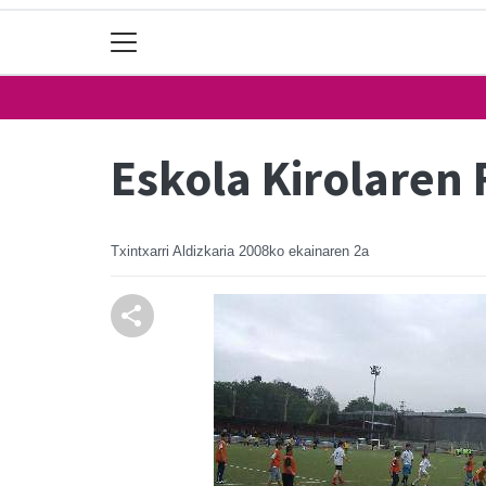
Eskola Kirolaren 
Txintxarri Aldizkaria
2008ko ekainaren 2a