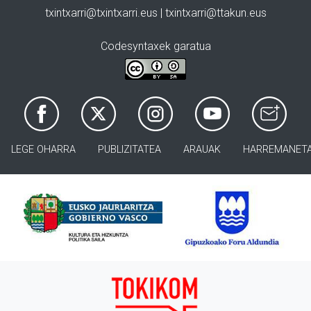
txintxarri@txintxarri.eus | txintxarri@ttakun.eus
Codesyntaxek garatua
LEGE OHARRA
PUBLIZITATEA
ARAUAK
HARREMANET