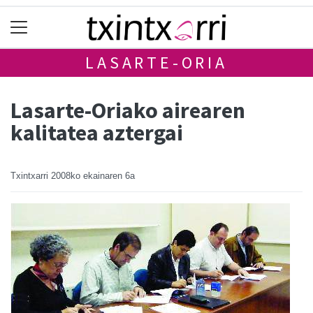
LASARTE-ORIA
Lasarte-Oriako airearen
kalitatea aztergai
Txintxarri
2008ko ekainaren 6a