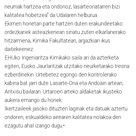
neurriak hartzea eta ondorioz, lasarteoriatarren bizi
kalitatea hobetzea" da Udalaren helburua.
Ekimen honetan parte hartzen duten erakundeetako
ordezkariek asteazkenean sinatu zuten elkarlanerako
hitzarmena, Kimika Fakultatean, argazkian ikus
daitekeenez.
EHUko Ingeniaritza Kimikako saila ari da azterketa
egiten, Eusko Jaurlaritzak utzitako neurketarako tresna
ezberdinekin. Urtebetez egongo den kontrolerako
kabina bat jarri dute Lasarte-Oria eta Andoain artean,
Antxisu bailaran. Urtaroen arteko aldaketak ikusteko
aukera emango du honek.
Ikertzaileek jasoko dituzten laginak eta datuak aztertu
ondoren, eskualdeko airearen kalitatea nolakoa den
ezagutu ahal izango dugu.•