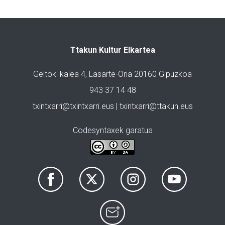
Ttakun Kultur Elkartea
Geltoki kalea 4, Lasarte-Oria 20160 Gipuzkoa
943 37 14 48
txintxarri@txintxarri.eus | txintxarri@ttakun.eus
Codesyntaxek garatua