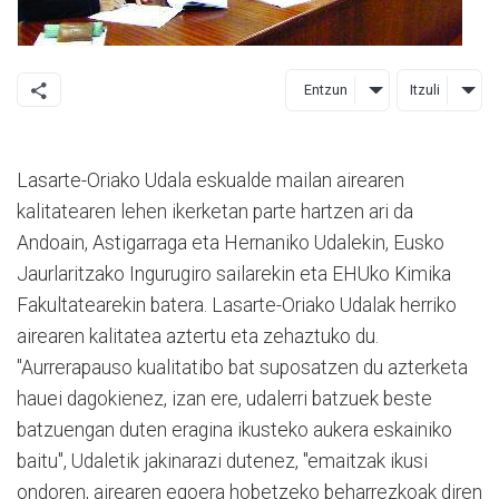
Entzun
Itzuli
Lasarte-Oriako Udala eskualde mailan airearen
kalitatearen lehen ikerketan parte hartzen ari da
Andoain, Astigarraga eta Hernaniko Udalekin, Eusko
Jaurlaritzako Ingurugiro sailarekin eta EHUko Kimika
Fakultatearekin batera. Lasarte-Oriako Udalak herriko
airearen kalitatea aztertu eta zehaztuko du.
"Aurrerapauso kualitatibo bat suposatzen du azterketa
hauei dagokienez, izan ere, udalerri batzuek beste
batzuengan duten eragina ikusteko aukera eskainiko
baitu", Udaletik jakinarazi dutenez, "emaitzak ikusi
ondoren, airearen egoera hobetzeko beharrezkoak diren