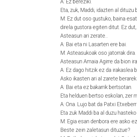
A: Ez bereziki.
Eta, zuk, Maddi, idazten al dituzu
M: Ez dut oso gustuko, baina esat
direla gustora egiten ditut. Ez dut
Asteasun ari zerate...
A: Bai eta ni Lasarten ere bai.
M: Asteasukoak oso jatorrak dira.
Asteasun Amaia Agirre da bion ira
A: Ez dago hitzik ez da irakaslea 
Asko ikasten ari al zarete berarek
A: Bai eta ez bakarrik bertsotan.
Eta helduen bertso eskolan, zer
A: Ona. Lujo bat da Patxi Etxeber
Eta zuk Maddi ba al duzu hastek
M: Egia esan denbora ere asko ez 
Beste zein zaletasun dituzue?