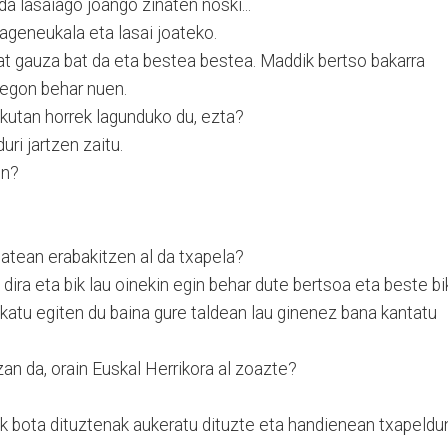
a lasaiago joango zinaten noski...
ageneukala eta lasai joateko.
at gauza bat da eta bestea bestea. Maddik bertso bakarra
 egon behar nuen.
ekutan horrek lagunduko du, ezta?
uri jartzen zaitu.
en?
 batean erabakitzen al da txapela?
 dira eta bik lau oinekin egin behar dute bertsoa eta beste bi
pikatu egiten du baina gure taldean lau ginenez bana kantatu
zan da, orain Euskal Herrikora al zoazte?
ak bota dituztenak aukeratu dituzte eta handienean txapeldu