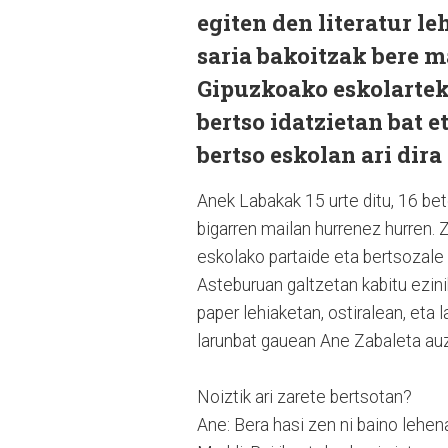
egiten den literatur l
saria bakoitzak bere m
Gipuzkoako eskolarteko
bertso idatzietan bat 
bertso eskolan ari dir
Anek Labakak 15 urte ditu, 16 be
bigarren mailan hurrenez hurren. 
eskolako partaide eta bertsozale 
Asteburuan galtzetan kabitu ezini
paper lehiaketan, ostiralean, eta 
larunbat gauean Ane Zabaleta auz
Noiztik ari zarete bertsotan?
Ane: Bera hasi zen ni baino lehen