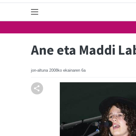
Ane eta Maddi La
jon-altuna
2008ko ekainaren 6a