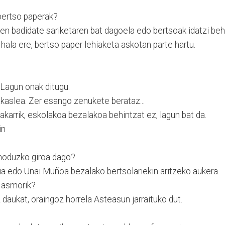
 bertso paperak?
en badidate sariketaren bat dagoela edo bertsoak idatzi beh
, hala ere, bertso paper lehiaketa askotan parte hartu.
 Lagun onak ditugu.
kaslea. Zer esango zenukete berataz...
bakarrik, eskolakoa bezalakoa behintzat ez, lagun bat da.
in
 moduzko giroa dago?
ria edo Unai Muñoa bezalako bertsolariekin aritzeko aukera.
o asmorik?
daukat, oraingoz horrela Asteasun jarraituko dut.