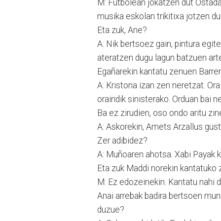
M: Futbolean jokatzen dut Ostada
musika eskolan trikitixa jotzen dut
Eta zuk, Ane?
A: Nik bertsoez gain, pintura egit
ateratzen dugu lagun batzuen art
Egañarekin kantatu zenuen Barren
A: Kristona izan zen neretzat. Ora
oraindik sinisterako. Orduan bai n
Ba ez zirudien, oso ondo aritu zi
A: Askorekin, Amets Arzallus gust
Zer adibidez?
A: Muñoaren ahotsa. Xabi Payak k
Eta zuk Maddi norekin kantatuko z
M: Ez edozeinekin. Kantatu nahi d
Anai arrebak badira bertsoen mundu
duzue?