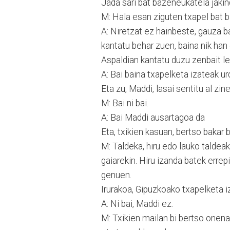
Jada sari bat bazeneukatela jakind
M: Hala esan ziguten txapel bat b
A: Niretzat ez hainbeste, gauza b
kantatu behar zuen, baina nik han
Aspaldian kantatu duzu zenbait l
A: Bai baina txapelketa izateak urd
Eta zu, Maddi, lasai sentitu al zin
M: Bai ni bai.
A: Bai Maddi ausartagoa da
Eta, txikien kasuan, bertso bakar
M: Taldeka, hiru edo lauko taldeak
gaiarekin. Hiru izanda batek erre
genuen.
Irurakoa, Gipuzkoako txapelketa i
A: Ni bai, Maddi ez.
M: Txikien mailan bi bertso onen