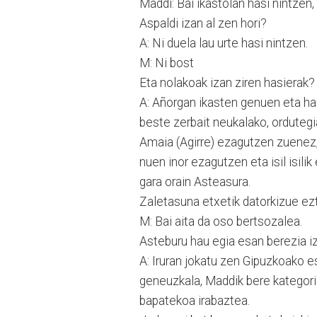
Maddi: Bai ikastolan hasi nintzen,
Aspaldi izan al zen hori?
A: Ni duela lau urte hasi nintzen.
M: Ni bost
Eta nolakoak izan ziren hasierak?
A: Añorgan ikasten genuen eta ha
beste zerbait neukalako, ordutegi
Amaia (Agirre) ezagutzen zuenez,
nuen inor ezagutzen eta isil isili
gara orain Asteasura.
Zaletasuna etxetik datorkizue ez
M: Bai aita da oso bertsozalea.
Asteburu hau egia esan berezia iz
A: Iruran jokatu zen Gipuzkoako es
geneuzkala, Maddik bere kategoria
bapatekoa irabaztea.