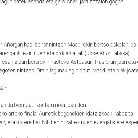
 lagun batek esanda eta gero Aneri jarri zitzaion gogoa.
n Añorgan hasi behar nintzen Maddirekin bertso eskolan, ba
arengatik, ezin nuen eta orduan aitak (Joxe Kruz Labaka)
 esan zidan berarekin hasteko Asteasun. Hasieran joan eta
k egoten nintzen. Orain lagunak egin ditut. Maddi eta biak joat
ta?
an da biontzat. Kontatu nola joan den...
kolarteko finala. Aurretik bagenekien idatzizkoak irabazita
n, eta nik ere bai. Nik behintzat ez nuen ezergatik ere espe