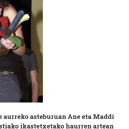
te aurreko asteburuan Ane eta Maddi
stiako ikastetxetako haurren artean