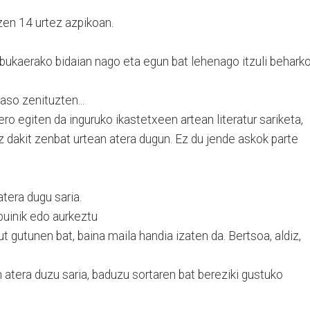
tzen 14 urtez azpikoan.
e bukaerako bidaian nago eta egun bat lehenago itzuli behark
aso zenituzten...
ro egiten da inguruko ikastetxeen artean literatur sariketa,
 ez dakit zenbat urtean atera dugun. Ez du jende askok parte
atera dugu saria.
puinik edo aurkeztu
t gutunen bat, baina maila handia izaten da. Bertsoa, aldiz,
 atera duzu saria, baduzu sortaren bat bereziki gustuko