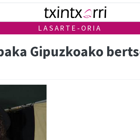
LASARTE-ORIA
baka Gipuzkoako bert