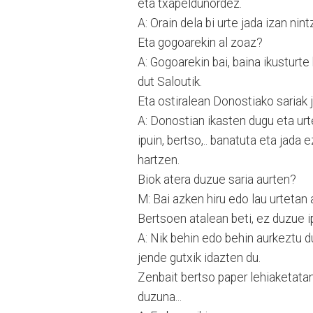
eta txapeldunordez.
A: Orain dela bi urte jada izan nin
Eta gogoarekin al zoaz?
A: Gogoarekin bai, baina ikusturt
dut Saloutik.
Eta ostiralean Donostiako sariak j
A: Donostian ikasten dugu eta urte
ipuin, bertso,.. banatuta eta jada
hartzen.
Biok atera duzue saria aurten?
M: Bai azken hiru edo lau urtetan 
Bertsoen atalean beti, ez duzue i
A: Nik behin edo behin aurkeztu du
jende gutxik idazten du.
Zenbait bertso paper lehiaketatan
duzuna...