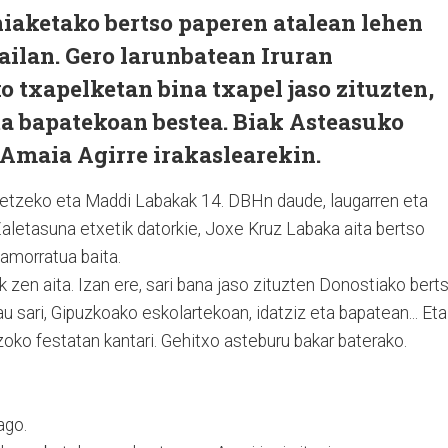
ehiaketako bertso paperen atalean lehen
ailan. Gero larunbatean Iruran
 txapelketan bina txapel jaso zituzten,
eta bapatekoan bestea. Biak Asteasuko
a Amaia Agirre irakaslearekin.
tetzeko eta Maddi Labakak 14. DBHn daude, laugarren eta
Zaletasuna etxetik datorkie, Joxe Kruz Labaka aita bertso
amorratua baita.
k zen aita. Izan ere, sari bana jaso zituzten Donostiako bert
lau sari, Gipuzkoako eskolartekoan, idatziz eta bapatean... Eta
oko festatan kantari. Gehitxo asteburu bakar baterako.
ago.