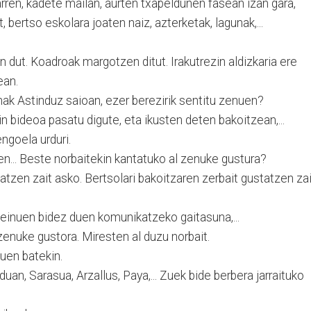
rren, kadete mailan, aurten txapeldunen fasean izan gara,
, bertso eskolara joaten naiz, azterketak, lagunak,...
en dut. Koadroak margotzen ditut. Irakutrezin aldizkaria ere
ean.
ak Astinduz saioan, ezer berezirik sentitu zenuen?
in bideoa pasatu digute, eta ikusten deten bakoitzean,...
engoela urduri.
nen... Beste norbaitekin kantatuko al zenuke gustura?
atzen zait asko. Bertsolari bakoitzaren zerbait gustatzen zai
einuen bidez duen komunikatzeko gaitasuna,...
enuke gustora. Miresten al duzu norbait.
uen batekin.
an, Sarasua, Arzallus, Paya,... Zuek bide berbera jarraituko