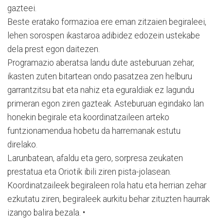
gazteei.
Beste eratako formazioa ere eman zitzaien begiraleei,
lehen sorospen ikastaroa adibidez edozein ustekabe
dela prest egon daitezen.
Programazio aberatsa landu dute asteburuan zehar,
ikasten zuten bitartean ondo pasatzea zen helburu
garrantzitsu bat eta nahiz eta eguraldiak ez lagundu
primeran egon ziren gazteak. Asteburuan egindako lan
honekin begirale eta koordinatzaileen arteko
funtzionamendua hobetu da harremanak estutu
direlako.
Larunbatean, afaldu eta gero, sorpresa zeukaten
prestatua eta Oriotik ibili ziren pista-jolasean.
Koordinatzaileek begiraleen rola hatu eta herrian zehar
ezkutatu ziren, begiraleek aurkitu behar zituzten haurrak
izango balira bezala. •