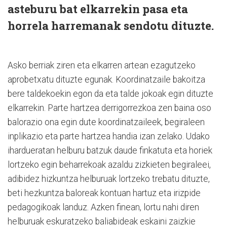
asteburu bat elkarrekin pasa eta
horrela harremanak sendotu dituzte.
Asko berriak ziren eta elkarren artean ezagutzeko
aprobetxatu dituzte egunak. Koordinatzaile bakoitza
bere taldekoekin egon da eta talde jokoak egin dituzte
elkarrekin. Parte hartzea derrigorrezkoa zen baina oso
balorazio ona egin dute koordinatzaileek, begiraleen
inplikazio eta parte hartzea handia izan zelako. Udako
ihardueratan helburu batzuk daude finkatuta eta horiek
lortzeko egin beharrekoak azaldu zizkieten begiraleei,
adibidez hizkuntza helburuak lortzeko trebatu dituzte,
beti hezkuntza baloreak kontuan hartuz eta irizpide
pedagogikoak landuz. Azken finean, lortu nahi diren
helburuak eskuratzeko baliabideak eskaini zaizkie