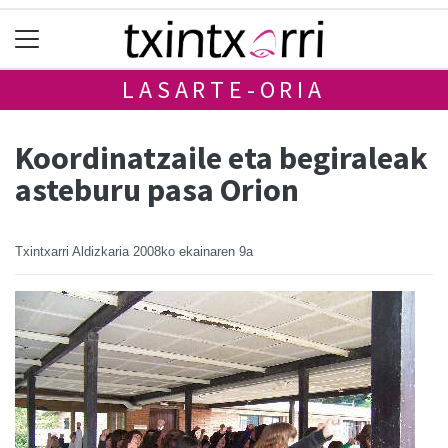
LASARTE-ORIA
Koordinatzaile eta begiraleak
asteburu pasa Orion
Txintxarri Aldizkaria
2008ko ekainaren 9a