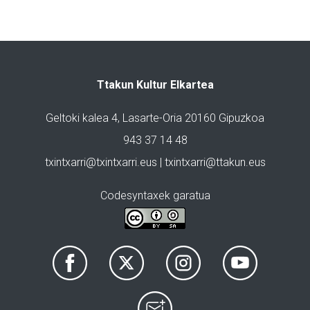
Ttakun Kultur Elkartea
Geltoki kalea 4, Lasarte-Oria 20160 Gipuzkoa
943 37 14 48
txintxarri@txintxarri.eus | txintxarri@ttakun.eus
Codesyntaxek garatua