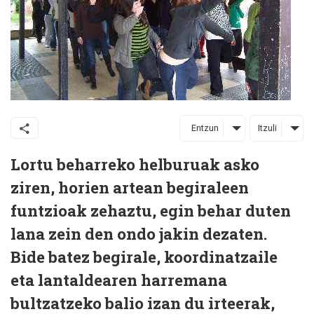
Entzun
Itzuli
Lortu beharreko helburuak asko
ziren, horien artean begiraleen
funtzioak zehaztu, egin behar duten
lana zein den ondo jakin dezaten.
Bide batez begirale, koordinatzaile
eta lantaldearen harremana
bultzatzeko balio izan du irteerak,