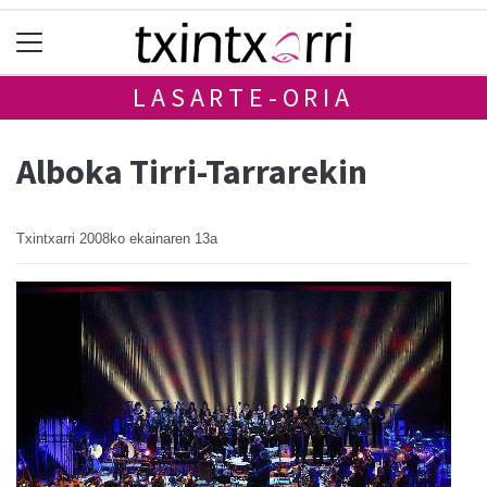
LASARTE-ORIA
Alboka Tirri-Tarrarekin
Txintxarri
2008ko ekainaren 13a