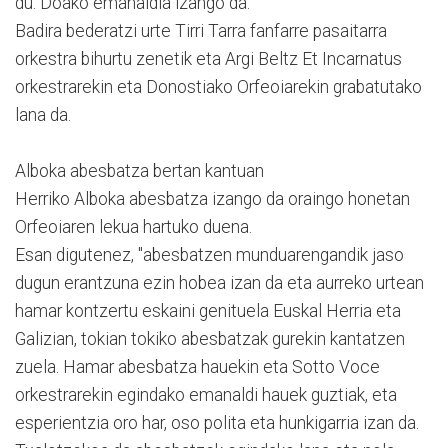
du. Doako emanaldia izango da.
Badira bederatzi urte Tirri Tarra fanfarre pasaitarra
orkestra bihurtu zenetik eta Argi Beltz Et Incarnatus
orkestrarekin eta Donostiako Orfeoiarekin grabatutako
lana da.
Alboka abesbatza bertan kantuan
Herriko Alboka abesbatza izango da oraingo honetan
Orfeoiaren lekua hartuko duena.
Esan digutenez, "abesbatzen munduarengandik jaso
dugun erantzuna ezin hobea izan da eta aurreko urtean
hamar kontzertu eskaini genituela Euskal Herria eta
Galizian, tokian tokiko abesbatzak gurekin kantatzen
zuela. Hamar abesbatza hauekin eta Sotto Voce
orkestrarekin egindako emanaldi hauek guztiak, eta
esperientzia oro har, oso polita eta hunkigarria izan da.