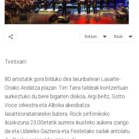
Entzun
Itzuli
Txintxarri
80 artistatik gora bilduko dira larunbatean Lasarte-
Oriako Andatza plazan. Tirri Tarra taldeak kontzertuan
aurkeztuko du bere bigarren diskoa, Argi beltz, Sotto
Voce orkestra eta Alboka abesbatza
lasarteoriatarrarekin batera. Rock sinfonikoko
ikuskizuna 23.00etatik aurrera ikusteko aukera izango
da eta Udaleko Gazteria eta Festetako sailak antolatu