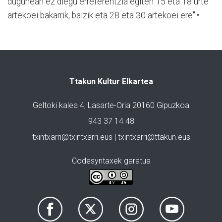
dugunean ez diegu erreferentzia egiten 15 eta 18 urte
artekoei bakarrik, baizik eta 28 eta 30 artekoei ere".•
Ttakun Kultur Elkartea
Geltoki kalea 4, Lasarte-Oria 20160 Gipuzkoa
943 37 14 48
txintxarri@txintxarri.eus | txintxarri@ttakun.eus
Codesyntaxek garatua