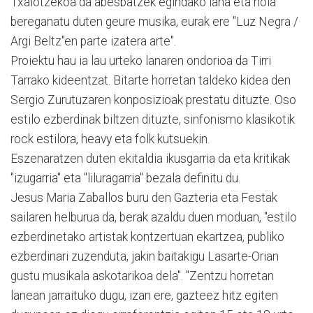
Txalotzekoa da abesbatzek egindako lana eta nola
bereganatu duten geure musika, eurak ere "Luz Negra /
Argi Beltz"en parte izatera arte".
Proiektu hau ia lau urteko lanaren ondorioa da Tirri
Tarrako kideentzat. Bitarte horretan taldeko kidea den
Sergio Zurutuzaren konposizioak prestatu dituzte. Oso
estilo ezberdinak biltzen dituzte, sinfonismo klasikotik
rock estilora, heavy eta folk kutsuekin.
Eszenaratzen duten ekitaldia ikusgarria da eta kritikak
"izugarria" eta "liluragarria" bezala definitu du.
Jesus Maria Zaballos buru den Gazteria eta Festak
sailaren helburua da, berak azaldu duen moduan, "estilo
ezberdinetako artistak kontzertuan ekartzea, publiko
ezberdinari zuzenduta, jakin baitakigu Lasarte-Orian
gustu musikala askotarikoa dela". "Zentzu horretan
lanean jarraituko dugu, izan ere, gazteez hitz egiten