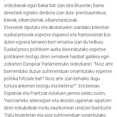
ordezkariak egun bakar bat izan dira Bruselan, baina
denetarik egiteko denbora izan dute: prentsaurrekoa,
bilerak, elkarrizketak, elkarretaratzeak...
Etxeratek diputatu eta abokatuekin izandako bileretan
euskal presoek espetxe espainol eta frantsesetan bizi
duten egoera larriaren berri ematea izan du helburu.
Euskal preso politikoen aurka diseinatutako espetxe
politikaren testigu diren senideek hainbat galdera egin
zizkieten Europear Parlamentuko ordezkariei: "Noiz arte
baimenduko duzue sufrimenduan oinarritutako espetxe
politika hiltzaile bat? Noiz arte izan beharko dugu
tortura ankerren testigu eta biktima?". Era berean,
Espainiar eta Frantziar estatuen jarrera salatu zuten,
"nazioarteko adierazpen eta akordio ugarietan aipatzen
diren eskubideak modu iraunkorrean urratzen baitituzte.
Tratu krudeletan eta giza sufrimenduan oinarritutako