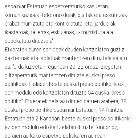
espainiar Estatuan espetxeraturiko kasuetan;
komunikazioak -telefono deiak, bisitak eta eskutitzak-
erabat murriztuta eta kontrolatuta, eta, jarduerak -
ikastaroak, tailerrak, eskulanak,…- murriztuta ala
debekatuta dituztela".
Etxeratek euren senideak dauden kartzelatan guztiz
baztertuak eta isolatuak mantentzen dituztela salatu
du: "ordu luzeetan -egunean 20, 22 orduz- ziegetan
giltzaperaturik mantentzen dituzte euskal preso
politikoak. Halaber, beste euskal preso politikorik ez
den modulu edo kartzelatan dituzte 54 euskal preso
politiko". Etxeratek helarazi dituen datuen arabera, 38
euskal preso politiko espainiar Estatuan, 14 frantziar
Estatuan eta 2 Kanadan, beste euskal preso politikorik
ez den modulu edo kartzelatan dituzte, "ondorioz,
beraien aurkako espetxe politikaren aurrean,