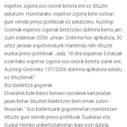
espetxe zigorra oso-osorik beteta ere ez dituzte
askatzen. Horretarako, espetxe zigorra bete ostean
gure senide preso politikoak ez askatzeko, Auzitegi
Gorenak espetxe zigorrak betetzeko doktrina berria jarri
zuen indarrean 2006. urtean. Doktrina hori aplikatuta, 30
urtez jarraian espetxeraturik mantendu nahi dituzte
euskal preso politikoak. Jada, 18 dira espainiar Estatuak
ezarritako espetxe zigorra oso-osorik beteta izanik ere,
Auzitegi Goreneko 197/2006 doktrina aplikatuta askatu
ez dituztenak".
Bizi baldintza gogorrak
Etxeratek bide batez beraien senideek kartzelatan
jasan behar dituzten baldintzen berri eman zuten
Bruselan. " bizi baldintzarik gogorrenetan mantentzen
dituzte gure senide preso politikoak. Euskaraz eta
Euskal Herriko unibertsitateetan ikasi ezin dutela,