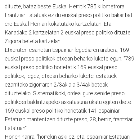
dituzte, bataz beste Euskal Herritik 785 kilometrora.
Frantziar Estatuak ez du euskal preso politiko bakar bat
ere Euskal Herrian kokatutako kartzelatan. Eta
Kanadako 2 kartzelatan 2 euskal preso politiko dituzte.
Zigorra beteta kartzelan
Etxeraten esanetan Espainiar legediaren arabera, 169
euskal preso politikok etxean beharko lukete egun. "739
euskal preso politiko horietatik 169 euskal preso
politikok, legez, etxean beharko lukete, estatuek
ezarritako zigorraren 2/3ak ala 3/4ak beteak
dituztelako. Sistematikoki, ordea, gure senide preso
politikoei baldintzapeko askatasuna ukatu egiten diete.
169 euskal preso politiko horietatik 141 espainiar
Estatuan mantentzen dituzte preso, 28, berriz, frantziar
Estatuan".
Honen harira, "horrekin aski ez, eta, espainiar Estatuan