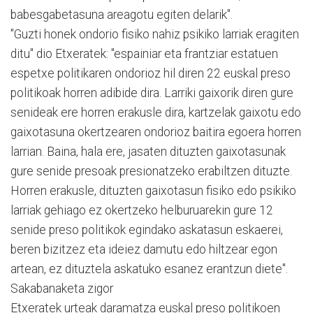
babesgabetasuna areagotu egiten delarik".
"Guzti honek ondorio fisiko nahiz psikiko larriak eragiten
ditu" dio Etxeratek: "espainiar eta frantziar estatuen
espetxe politikaren ondorioz hil diren 22 euskal preso
politikoak horren adibide dira. Larriki gaixorik diren gure
senideak ere horren erakusle dira, kartzelak gaixotu edo
gaixotasuna okertzearen ondorioz baitira egoera horren
larrian. Baina, hala ere, jasaten dituzten gaixotasunak
gure senide presoak presionatzeko erabiltzen dituzte.
Horren erakusle, dituzten gaixotasun fisiko edo psikiko
larriak gehiago ez okertzeko helburuarekin gure 12
senide preso politikok egindako askatasun eskaerei,
beren bizitzez eta ideiez damutu edo hiltzear egon
artean, ez dituztela askatuko esanez erantzun diete".
Sakabanaketa zigor
Etxeratek urteak daramatza euskal preso politikoen