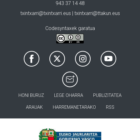
943 37 14 48
txintxarri@txintxarri.eus | txintxarri@ttakun.eus
Codesyntaxek garatua
HONI BURUZ
LEGE OHARRA
PUBLIZITATEA
ARAUAK
HARREMANETARAKO
RSS