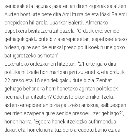
senideak eta lagunak jasaten ari diren zigorrak salatzen.
Aurten bost urte bete dira Argi Iturralde eta Iñaki Balerdi
errepidean hil zirela, Juankar Balerdi, Almeriako
espetxera bisitatzera zihoazela. "Ordutik ere, senide
gehiagok galdu dute bizia errepideetan, espetxeetarako
bidean, gure senide euskal preso politikoekin une goxo
bat igarotzeko asmotan".
Etxerateko ordezkarien hitzetan, "21 urte igaro dira
politika hiltzaile hori martxan jarri zutenetik, eta ordutik
22 preso eta 16 senidek galdu dute bizia. Zenbat
gehiago behar dira herri honetako agintari politikoek
neurriak har ditzaten? Odoluste ekonomiko itzela,
astero errepideetan bizia galtzeko arriskua, salbuespen
neurrien ezarpena gure senide presoei... zer gehiago?",
honen harira, "Egoera honek itzelezko sufrimendua
dakar, eta, horrela jarraituz gero areagotu baino ez da