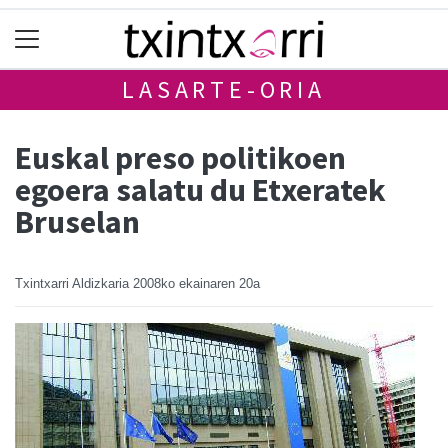
LASARTE-ORIA
Euskal preso politikoen
egoera salatu du Etxeratek
Bruselan
Txintxarri Aldizkaria
2008ko ekainaren 20a