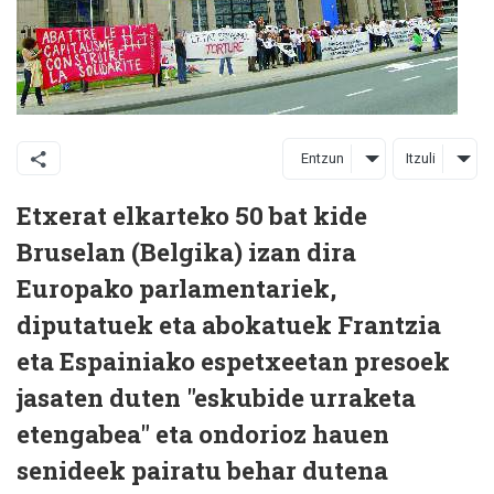
Entzun
Itzuli
Etxerat elkarteko 50 bat kide
Bruselan (Belgika) izan dira
Europako parlamentariek,
diputatuek eta abokatuek Frantzia
eta Espainiako espetxeetan presoek
jasaten duten "eskubide urraketa
etengabea" eta ondorioz hauen
senideek pairatu behar dutena