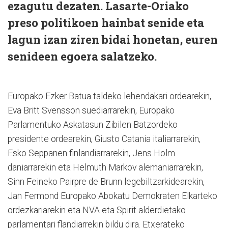
ezagutu dezaten. Lasarte-Oriako
preso politikoen hainbat senide eta
lagun izan ziren bidai honetan, euren
senideen egoera salatzeko.
Europako Ezker Batua taldeko lehendakari ordearekin,
Eva Britt Svensson suediarrarekin, Europako
Parlamentuko Askatasun Zibilen Batzordeko
presidente ordearekin, Giusto Catania italiarrarekin,
Esko Seppanen finlandiarrarekin, Jens Holm
daniarrarekin eta Helmuth Markov alemaniarrarekin,
Sinn Feineko Pairpre de Brunn legebiltzarkidearekin,
Jan Fermond Europako Abokatu Demokraten Elkarteko
ordezkariarekin eta NVA eta Spirit alderdietako
parlamentari flandiarrekin bildu dira. Etxerateko