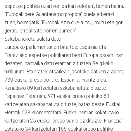
espetxe politika ezartzen da kartzeletan", honen harira,
"Europak bere Guantanamo propioa" duela adierazi
zuen, horregatik "Europak ezin duela itsu, mutu eta gor
geratu errealitate horren aurrean".
Sakabanaketa salatu dute
Europako parlamentarien bitartez, Espainia eta
Frantziako espetxe politikaren berri Europa osoan izan
dezaten, hamaika datu eraman zituzten Belgikako
hiriburura. Etxeratek otsailean jasotako datuen arabera,
739 euskal preso politiko Espainia, Frantzia eta
Kanadako 89 kartzelatan sakabanatuta dituzte.
Espainiar Estatuan, 571 euskal preso politiko 53
kartzelatan sakabanatuta dituzte, bataz beste Euskal
Herritik 623 kilometrotara. Euskal herrian kokatutako
kartzelatan 25 euskal preso baino ez dituzte. Frantziar
Estatuko 34 kartzelatan 166 euskal preso politiko