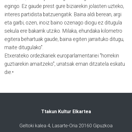
egingo. Ez gaude prest gure biziarekin jolasten uzteko,
interes partidista batzuengatik. Baina aldi berean, argi
eta garbi, ozen, inoiz baino ozenago diogu ez ditugula
sekula ere bakarrik utziko. Milaka, ehundaka kilometro
egitera behartuak gaude, baina egiten jarraituko ditugu,
maite ditugulako".
Etxerateko ordezkariek europarlamentariei "horrekin
guztiarekin amaitzeko", urratsak eman ditzatela eskatu
die.•
Ttakun Kultur Elkartea
Geltoki kalea 4, Lasarte-Oria 20160 Gipuzkoa