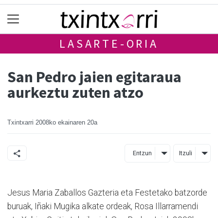
LASARTE-ORIA
San Pedro jaien egitaraua
aurkeztu zuten atzo
Txintxarri
2008ko ekainaren 20a
Entzun
Itzuli
Jesus Maria Zaballos Gazteria eta Festetako batzorde
buruak, Iñaki Mugika alkate ordeak, Rosa Illarramendi