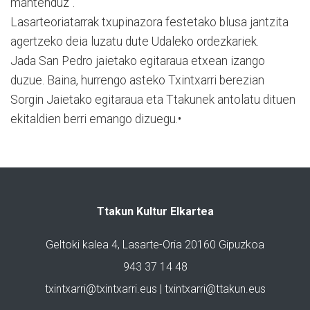
mantenduz”.
Lasarteoriatarrak txupinazora festetako blusa jantzita
agertzeko deia luzatu dute Udaleko ordezkariek.
Jada San Pedro jaietako egitaraua etxean izango
duzue. Baina, hurrengo asteko Txintxarri berezian
Sorgin Jaietako egitaraua eta Ttakunek antolatu dituen
ekitaldien berri emango dizuegu.•
Ttakun Kultur Elkartea
Geltoki kalea 4, Lasarte-Oria 20160 Gipuzkoa
943 37 14 48
txintxarri@txintxarri.eus | txintxarri@ttakun.eus