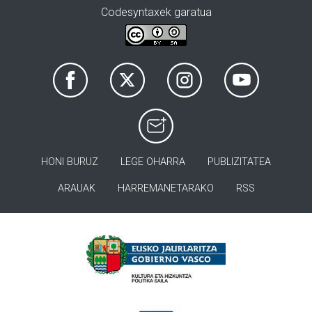
Codesyntaxek garatua
HONI BURUZ
LEGE OHARRA
PUBLIZITATEA
ARAUAK
HARREMANETARAKO
RSS