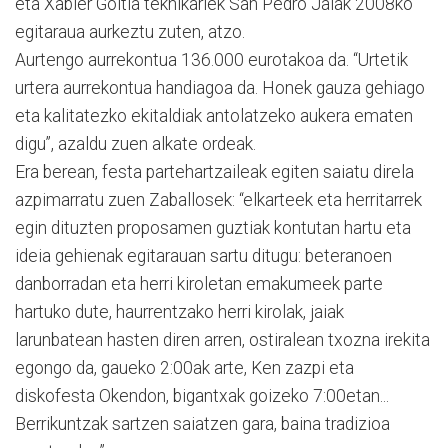
eta Xabier Goitia teknikariek San Pedro Jaiak 2008ko
egitaraua aurkeztu zuten, atzo.
Aurtengo aurrekontua 136.000 eurotakoa da. “Urtetik
urtera aurrekontua handiagoa da. Honek gauza gehiago
eta kalitatezko ekitaldiak antolatzeko aukera ematen
digu”, azaldu zuen alkate ordeak.
Era berean, festa partehartzaileak egiten saiatu direla
azpimarratu zuen Zaballosek: “elkarteek eta herritarrek
egin dituzten proposamen guztiak kontutan hartu eta
ideia gehienak egitarauan sartu ditugu: beteranoen
danborradan eta herri kiroletan emakumeek parte
hartuko dute, haurrentzako herri kirolak, jaiak
larunbatean hasten diren arren, ostiralean txozna irekita
egongo da, gaueko 2:00ak arte, Ken zazpi eta
diskofesta Okendon, bigantxak goizeko 7:00etan...
Berrikuntzak sartzen saiatzen gara, baina tradizioa