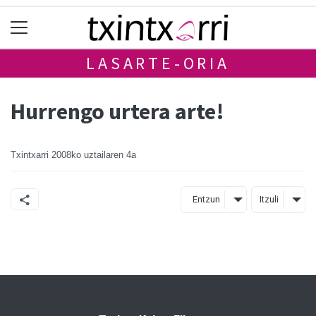
LASARTE-ORIA
Hurrengo urtera arte!
Txintxarri
2008ko uztailaren 4a
Entzun
Itzuli