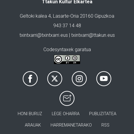
Ttakun Kultur Elkartea
Geltoki kalea 4, Lasarte-Oria 20160 Gipuzkoa
943 37 14 48
txintxarri@txintxarri.eus | txintxarri@ttakun.eus
Codesyntaxek garatua
HONI BURUZ
LEGE OHARRA
PUBLIZITATEA
ARAUAK
HARREMANETARAKO
RSS