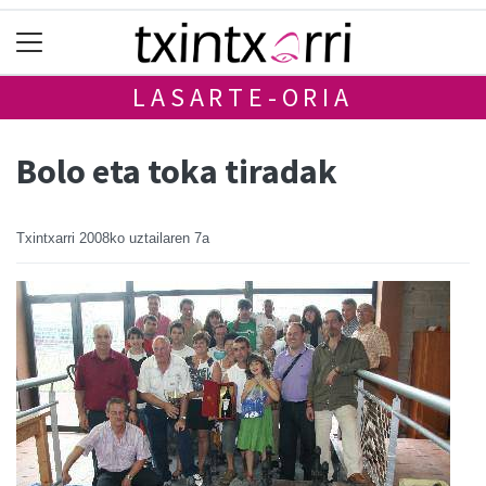
LASARTE-ORIA
Bolo eta toka tiradak
Txintxarri
2008ko uztailaren 7a