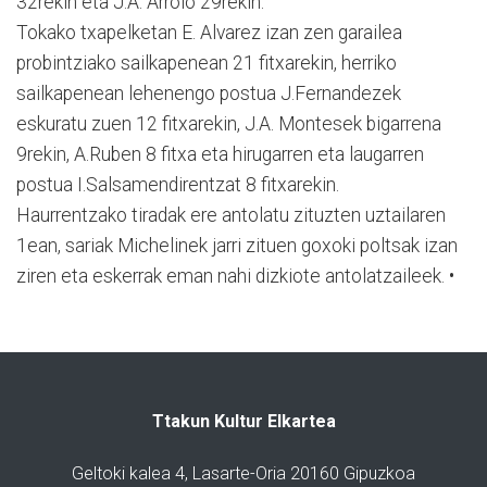
32rekin eta J.A. Arroio 29rekin.
Tokako txapelketan E. Alvarez izan zen garailea
probintziako sailkapenean 21 fitxarekin, herriko
sailkapenean lehenengo postua J.Fernandezek
eskuratu zuen 12 fitxarekin, J.A. Montesek bigarrena
9rekin, A.Ruben 8 fitxa eta hirugarren eta laugarren
postua I.Salsamendirentzat 8 fitxarekin.
Haurrentzako tiradak ere antolatu zituzten uztailaren
1ean, sariak Michelinek jarri zituen goxoki poltsak izan
ziren eta eskerrak eman nahi dizkiote antolatzaileek. •
Ttakun Kultur Elkartea
Geltoki kalea 4, Lasarte-Oria 20160 Gipuzkoa