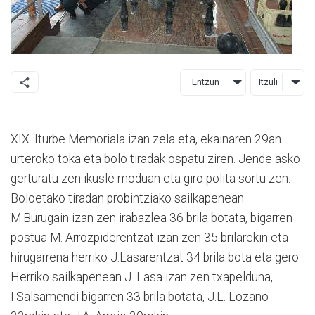
Entzun
Itzuli
XIX. Iturbe Memoriala izan zela eta, ekainaren 29an
urteroko toka eta bolo tiradak ospatu ziren. Jende asko
gerturatu zen ikusle moduan eta giro polita sortu zen.
Boloetako tiradan probintziako sailkapenean
M.Burugain izan zen irabazlea 36 brila botata, bigarren
postua M. Arrozpiderentzat izan zen 35 brilarekin eta
hirugarrena herriko J.Lasarentzat 34 brila bota eta gero.
Herriko sailkapenean J. Lasa izan zen txapelduna,
I.Salsamendi bigarren 33 brila botata, J.L. Lozano