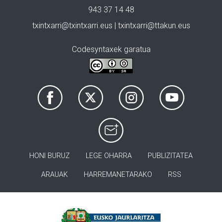
943 37 14 48
txintxarri@txintxarri.eus | txintxarri@ttakun.eus
Codesyntaxek garatua
HONI BURUZ
LEGE OHARRA
PUBLIZITATEA
ARAUAK
HARREMANETARAKO
RSS