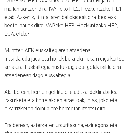
IVAPEeko HE1; Osakidedatzo HE1, etab. Bigarren
mailan sartzen dira: IVAPeko HE2, Hezkuntzako HE1,
etab. Azkenik, 3. mailaren baliokideak dira, besteak
beste, hauek dira: IVAPeko HE3, Hezkuntzako HE2,
EGA, etab. •
Muntteri AEK euskaltegiaren atsedena
Iritsi da uda jada eta honek berarekin ekarri digu kurtso
amaiera. Euskaltegia hustu zaigu eta gelak isildu dira,
atsedenean dago euskaltegia.
Aldi berean, hemen gelditu dira aditza, deklinabidea,
irakurketa eta horrelakoen arrastoak; jolas, joko eta
elkarrizketen doinua ere hormetan itsatsi dira.
Era berean, azterketen urduritasuna, ezinegona eta