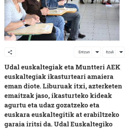
Entzun
Itzuli
Udal euskaltegiak eta Muntteri AEK
euskaltegiak ikasturteari amaiera
eman diote. Liburuak itxi, azterketen
emaitzak jaso, ikasturteko kideak
agurtu eta udaz gozatzeko eta
euskara euskaltegitik at erabiltzeko
garaia iritsi da. Udal Euskaltegiko