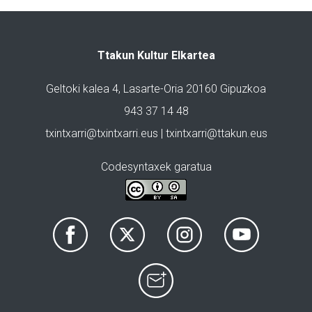
Ttakun Kultur Elkartea
Geltoki kalea 4, Lasarte-Oria 20160 Gipuzkoa
943 37 14 48
txintxarri@txintxarri.eus | txintxarri@ttakun.eus
Codesyntaxek garatua