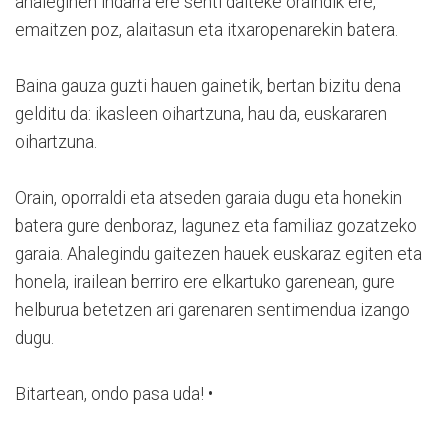
ahaleginen indarra ere senti daiteke oraindik ere,
emaitzen poz, alaitasun eta itxaropenarekin batera.
Baina gauza guzti hauen gainetik, bertan bizitu dena
gelditu da: ikasleen oihartzuna, hau da, euskararen
oihartzuna.
Orain, oporraldi eta atseden garaia dugu eta honekin
batera gure denboraz, lagunez eta familiaz gozatzeko
garaia. Ahalegindu gaitezen hauek euskaraz egiten eta
honela, irailean berriro ere elkartuko garenean, gure
helburua betetzen ari garenaren sentimendua izango
dugu.
Bitartean, ondo pasa uda! •