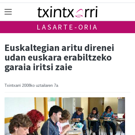
LASARTE-ORIA
Euskaltegian aritu direnei
udan euskara erabiltzeko
garaia iritsi zaie
Txintxarri
2008ko uztailaren 7a