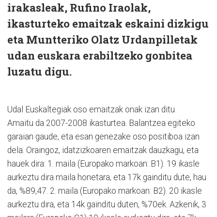
irakasleak, Rufino Iraolak,
ikasturteko emaitzak eskaini dizkigu
eta Muntteriko Olatz Urdanpilletak
udan euskara erabiltzeko gonbitea
luzatu digu.
Udal Euskaltegiak oso emaitzak onak izan ditu
Amaitu da 2007-2008 ikasturtea. Balantzea egiteko
garaian gaude, eta esan genezake oso positiboa izan
dela. Oraingoz, idatzizkoaren emaitzak dauzkagu, eta
hauek dira: 1. maila (Europako markoan: B1). 19 ikasle
aurkeztu dira maila honetara, eta 17k gainditu dute, hau
da, %89,47. 2. maila (Europako markoan: B2). 20 ikasle
aurkeztu dira, eta 14k gainditu duten, %70ek. Azkenik, 3