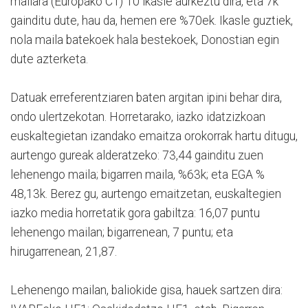
mailara (Europako C1) 10 ikasle aurkeztu dira, eta 7k
gainditu dute, hau da, hemen ere %70ek. Ikasle guztiek,
nola maila batekoek hala bestekoek, Donostian egin
dute azterketa.
Datuak erreferentziaren baten argitan ipini behar dira,
ondo ulertzekotan. Horretarako, iazko idatzizkoan
euskaltegietan izandako emaitza orokorrak hartu ditugu,
aurtengo gureak alderatzeko: 73,44 gainditu zuen
lehenengo maila; bigarren maila, %63k; eta EGA %
48,13k. Berez gu, aurtengo emaitzetan, euskaltegien
iazko media horretatik gora gabiltza: 16,07 puntu
lehenengo mailan; bigarrenean, 7 puntu; eta
hirugarrenean, 21,87.
Lehenengo mailan, baliokide gisa, hauek sartzen dira: