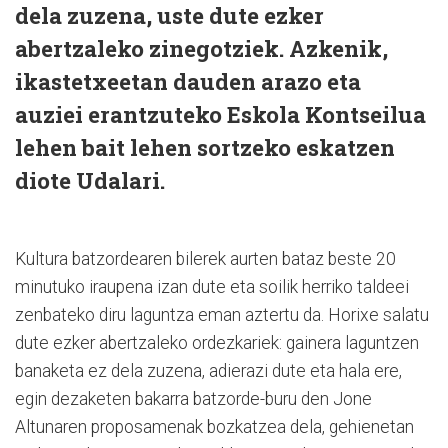
dela zuzena, uste dute ezker
abertzaleko zinegotziek. Azkenik,
ikastetxeetan dauden arazo eta
auziei erantzuteko Eskola Kontseilua
lehen bait lehen sortzeko eskatzen
diote Udalari.
Kultura batzordearen bilerek aurten bataz beste 20
minutuko iraupena izan dute eta soilik herriko taldeei
zenbateko diru laguntza eman aztertu da. Horixe salatu
dute ezker abertzaleko ordezkariek: gainera laguntzen
banaketa ez dela zuzena, adierazi dute eta hala ere,
egin dezaketen bakarra batzorde-buru den Jone
Altunaren proposamenak bozkatzea dela, gehienetan