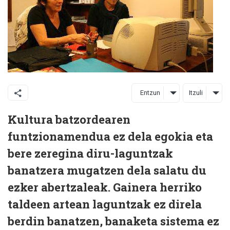
Entzun
Itzuli
Kultura batzordearen
funtzionamendua ez dela egokia eta
bere zeregina diru-laguntzak
banatzera mugatzen dela salatu du
ezker abertzaleak. Gainera herriko
taldeen artean laguntzak ez direla
berdin banatzen, banaketa sistema ez