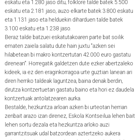
eskatu eta 1.280 jaso ditu, folklore talde batek 5.500
eskatu eta 2.181 jaso, auzo elkarte batek 3.800 eskatu
eta 1.131 jaso eta helduekin diharduen talde batek
3.100 eskatu eta 1.238 jaso.
Beraz talde batzuei eskatutakoaren parte bat soilik
ematen zaiela salatu dute hain juxtu "azken sei
hilabetean bi makro kontzertutan 42.000 euro gastatu
direnean". Horregatik galdetzen dute ezker abertzaleko
kideek, ia ez den eraginkorragoa urte guztian lanean ari
diren herriko taldeak laguntzea, baina denak berdin,
dirutza kontzertuetan gastatu baino eta hori ez daudela
kontzertuak antolatzearen aurka.
Bestalde, hezkuntza arloan azken bi urteotan herrian
zenbait arazo izan direnez, Eskola Kontseilua lehen bait
lehen sortu dezala eta hezkuntza arloko auzi
garrantzitsuak udal batzordean aztertzeko aukera