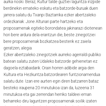
aurka noski. Beraz, Kultur talde guztiei laguntza irizpide
berdinekin emateko eskatu eta batzorde-buruak duen
jarrera salatu du Txanpi Baztarrika ezker abertzaleko
ordezkariak: Jone Altunari parte hartzeko eta
proposamenak egiteko borondatea jakinarazi diotenean
hori bere ardura dela erantzun die, beste zinegotziei
bere proposamenak bozkatzea besterik ez zaiela
geratzen, alegia.
Ezker abertzaleko zinegotziek aurreko agerraldi publiko
batean salatu zuten Udaleko batzorde gehienetan ez
dagoela eztabaidarik. Orain horren adibide argia den
Kultura eta Hezkuntza batzordearen funtzionamendua
salatu dute. Izan ere aurten egin diren batzarren bataz
besteko iraupena 20 minutukoa izan da, luzeena 31
minutukoa eta gai zerrendan herriko taldeei eman
beharreko diru laguntzen proposamenak soilik izaten