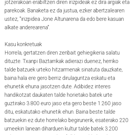
jotzerakoan erabiltzen diren irizpideak ez dira argiak eta
parekoak. Banaketa ez da justua, ezker abertzalearen
ustez, "irizpidea Jone Altunarena da edo bere kasuan
alkate anderearena".
Kasu konkretuak
Horrela, gertatzen diren zenbait gehiegikeria salatu
dituzte. Txanpi Baztarrikak adierazi duenez, herriko
talde batzuek urteko hitzarmenak sinatuta dauzkate,
baina hala ere gero berriz dirulaguntza eskatu eta
ehunetik ehuna jasotzen dute. Adibidez interes
handikotzat daukaten talde horietako batek urte
guztirako 3.800 euro jaso eta gero beste 1.260 jaso
ditu, eskatutako ehunetik ehun. Baina beste talde
batzuekin ez dute horrelako begirunerik, esaterako 220
umeekin lanean diharduen kultur talde batek 3.200