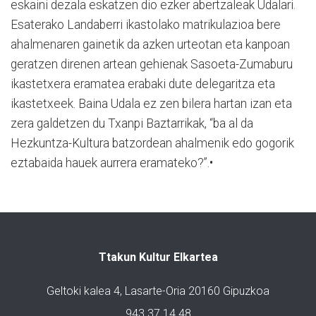
eskaini dezala eskatzen dio ezker abertzaleak Udalari.
Esaterako Landaberri ikastolako matrikulazioa bere
ahalmenaren gainetik da azken urteotan eta kanpoan
geratzen direnen artean gehienak Sasoeta-Zumaburu
ikastetxera eramatea erabaki dute delegaritza eta
ikastetxeek. Baina Udala ez zen bilera hartan izan eta
zera galdetzen du Txanpi Baztarrikak, “ba al da
Hezkuntza-Kultura batzordean ahalmenik edo gogorik
eztabaida hauek aurrera eramateko?”.•
Ttakun Kultur Elkartea
Geltoki kalea 4, Lasarte-Oria 20160 Gipuzkoa
943 37 14 48