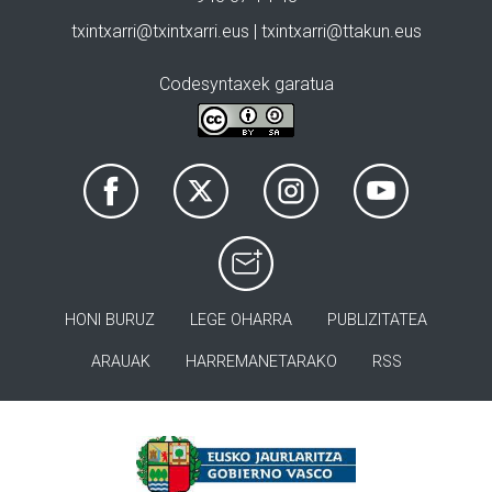
txintxarri@txintxarri.eus | txintxarri@ttakun.eus
Codesyntaxek garatua
HONI BURUZ
LEGE OHARRA
PUBLIZITATEA
ARAUAK
HARREMANETARAKO
RSS