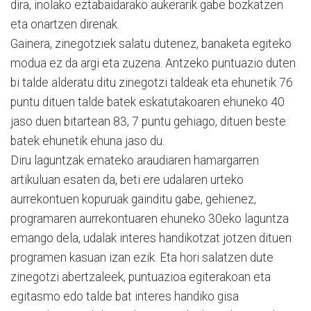
dira, inolako eztabaidarako aukerarik gabe bozkatzen
eta onartzen direnak.
Gainera, zinegotziek salatu dutenez, banaketa egiteko
modua ez da argi eta zuzena. Antzeko puntuazio duten
bi talde alderatu ditu zinegotzi taldeak eta ehunetik 76
puntu dituen talde batek eskatutakoaren ehuneko 40
jaso duen bitartean 83, 7 puntu gehiago, dituen beste
batek ehunetik ehuna jaso du.
Diru laguntzak emateko araudiaren hamargarren
artikuluan esaten da, beti ere udalaren urteko
aurrekontuen kopuruak gainditu gabe, gehienez,
programaren aurrekontuaren ehuneko 30eko laguntza
emango dela, udalak interes handikotzat jotzen dituen
programen kasuan izan ezik. Eta hori salatzen dute
zinegotzi abertzaleek, puntuazioa egiterakoan eta
egitasmo edo talde bat interes handiko gisa