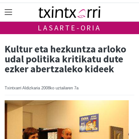
LASARTE-ORIA
Kultur eta hezkuntza arloko
udal politika kritikatu dute
ezker abertzaleko kideek
Txintxarri Aldizkaria
2008ko uztailaren 7a