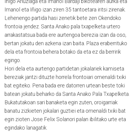
Iñigo Arluziaga eta Imanol Bardaji bikotearen aurka eta
Imanol eta Iñigo izan ziren 35 tantoetara iritsi zirenak.
Lehenengo partida hasi zenetik bete zen Okendoko
frontoia jendez. Santa Anako pala txapelketa urtero
arrakastatsua bada ere aurtengoa berezia izan da oso,
bertan jokatu den azkena izan baita. Plaza eraberrituko
dela eta frontoia behera botako da eta ez da berririk
egingo.
Hori dela eta aurtengo partidetan jokalariek kamiseta
bereziak jantzi dituzte horrela frontoiari omenaldi txiki
bat egiteko. Pena bada ere datorren urtean beste toki
batean jokatu beharko da Santa Anako Pala Txapelketa.
Bukatutakoan sari banaketa egin zuten, oroigarriak
banatu zizkieten jokalari guztiei eta omenaldi txiki bat
egin zioten Jose Felix Solanori palan ibilitako urte eta
egindako lanagatik.