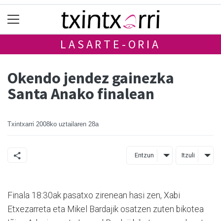
LASARTE-ORIA
Okendo jendez gainezka
Santa Anako finalean
Txintxarri
2008ko uztailaren 28a
Entzun
Itzuli
Finala 18:30ak pasatxo zirenean hasi zen, Xabi
Etxezarreta eta Mikel Bardajik osatzen zuten bikotea