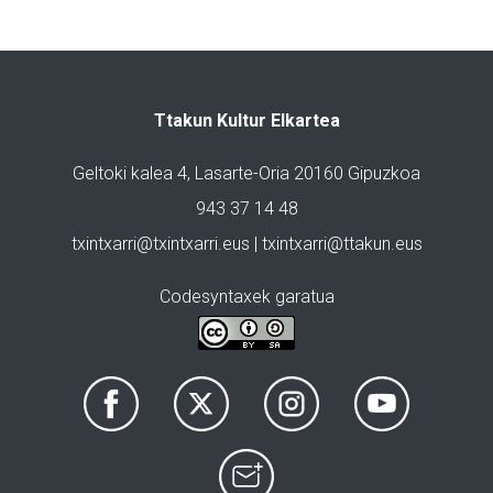
Ttakun Kultur Elkartea
Geltoki kalea 4, Lasarte-Oria 20160 Gipuzkoa
943 37 14 48
txintxarri@txintxarri.eus | txintxarri@ttakun.eus
Codesyntaxek garatua